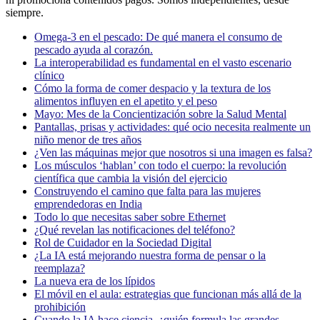
siempre.
Omega-3 en el pescado: De qué manera el consumo de
pescado ayuda al corazón.
La interoperabilidad es fundamental en el vasto escenario
clínico
Cómo la forma de comer despacio y la textura de los
alimentos influyen en el apetito y el peso
Mayo: Mes de la Concientización sobre la Salud Mental
Pantallas, prisas y actividades: qué ocio necesita realmente un
niño menor de tres años
¿Ven las máquinas mejor que nosotros si una imagen es falsa?
Los músculos ‘hablan’ con todo el cuerpo: la revolución
científica que cambia la visión del ejercicio
Construyendo el camino que falta para las mujeres
emprendedoras en India
Todo lo que necesitas saber sobre Ethernet
¿Qué revelan las notificaciones del teléfono?
Rol de Cuidador en la Sociedad Digital
¿La IA está mejorando nuestra forma de pensar o la
reemplaza?
La nueva era de los lípidos
El móvil en el aula: estrategias que funcionan más allá de la
prohibición
Cuando la IA hace ciencia, ¿quién formula las grandes