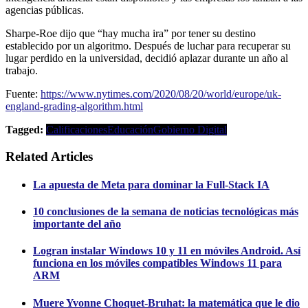
agencias públicas.
Sharpe-Roe dijo que “hay mucha ira” por tener su destino
establecido por un algoritmo. Después de luchar para recuperar su
lugar perdido en la universidad, decidió aplazar durante un año al
trabajo.
Fuente:
https://www.nytimes.com/2020/08/20/world/europe/uk-
england-grading-algorithm.html
Tagged:
Calificaciones
Educación
Gobierno Digital
Related Articles
La apuesta de Meta para dominar la Full-Stack IA
10 conclusiones de la semana de noticias tecnológicas más
importante del año
Logran instalar Windows 10 y 11 en móviles Android. Así
funciona en los móviles compatibles Windows 11 para
ARM
Muere Yvonne Choquet-Bruhat: la matemática que le dio