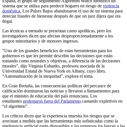
España, el grupo de seguimiento Algorithm Watch identificó un
sistema que se utiliza para predecir hogares en riesgo de
violencia
doméstica.
Los Países Bajos abandonaron el uso de un sistema para
detectar fraudes de bienestar después de que un juez dijera que era
ilegal.
Las técnicas a menudo se presentan como apolíticas, pero los
investigadores dicen que afectan desproporcionadamente a los
grupos minoritarios y de menores ingresos.
“Uno de los grandes beneficios de estas herramientas para los
gobiernos es que les permite describir las decisiones que están
tomando como neutrales y objetivas, a diferencia de las decisiones
morales”, dijo Virginia Eubanks, profesora asociada de la
Universidad Estatal de Nueva York en Albany, cuyo libro,
“Automatización de la inequidad”, explora el tema.
En Gran Bretaña, las consecuencias políticas del percance de
calificación dominaron las noticias y llevaron a llamamientos para
que el ministro de educación del país renunciara. Los
estudiantes
protestaron fuera del Parlamento,
cantando expletives en
“el algoritmo”.
Los críticos dicen que la experiencia muestra los riesgos que se
avecinan a medida que las herramientas más sofisticadas como la
inteligencia artificial están disponibles y las empresas los lanzan a las