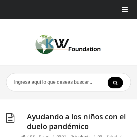
Ayudando a los niños con el
duelo pandémico
/
08 - Salud
/
0801 - Psicología
/
08 - Salud
/