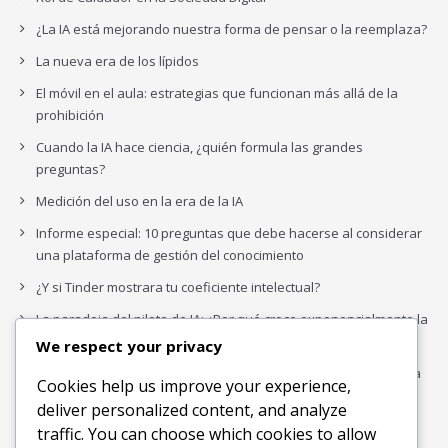
¿La IA está mejorando nuestra forma de pensar o la reemplaza?
La nueva era de los lípidos
El móvil en el aula: estrategias que funcionan más allá de la
prohibición
Cuando la IA hace ciencia, ¿quién formula las grandes
preguntas?
Medición del uso en la era de la IA
Informe especial: 10 preguntas que debe hacerse al considerar
una plataforma de gestión del conocimiento
¿Y si Tinder mostrara tu coeficiente intelectual?
La paradoja del piloto de IA: ¿Por qué crece exponencialmente la
complejidad de la IA empresarial?
We respect your privacy
Los organigramas de marketing se crearon para los canales. La
Cookies help us improve your experience,
IA acaba de dejarlos obsoletos.
deliver personalized content, and analyze
traffic. You can choose which cookies to allow