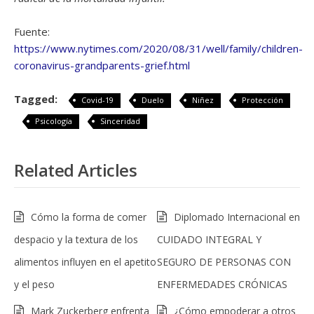
Fuente:
https://www.nytimes.com/2020/08/31/well/family/children-
coronavirus-grandparents-grief.html
Tagged:
Covid-19
Duelo
Niñez
Protección
Psicología
Sinceridad
Related Articles
Cómo la forma de comer
Diplomado Internacional en
despacio y la textura de los
CUIDADO INTEGRAL Y
alimentos influyen en el apetito
SEGURO DE PERSONAS CON
y el peso
ENFERMEDADES CRÓNICAS
Mark Zuckerberg enfrenta
¿Cómo empoderar a otros