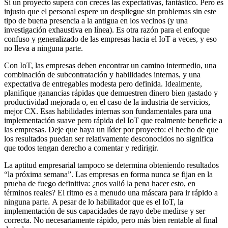
Si un proyecto supera con creces las expectativas, fantástico. Pero es
injusto que el personal espere un despliegue sin problemas sin este
tipo de buena presencia a la antigua en los vecinos (y una
investigación exhaustiva en línea). Es otra razón para el enfoque
confuso y generalizado de las empresas hacia el IoT a veces, y eso
no lleva a ninguna parte.
Con IoT, las empresas deben encontrar un camino intermedio, una
combinación de subcontratación y habilidades internas, y una
expectativa de entregables modesta pero definida. Idealmente,
planifique ganancias rápidas que demuestren dinero bien gastado y
productividad mejorada o, en el caso de la industria de servicios,
mejor CX. Esas habilidades internas son fundamentales para una
implementación suave pero rápida del IoT que realmente beneficie a
las empresas. Deje que haya un líder por proyecto: el hecho de que
los resultados puedan ser relativamente desconocidos no significa
que todos tengan derecho a comentar y redirigir.
La aptitud empresarial tampoco se determina obteniendo resultados
“la próxima semana”. Las empresas en forma nunca se fijan en la
prueba de fuego definitiva: ¿nos valió la pena hacer esto, en
términos reales? El ritmo es a menudo una máscara para ir rápido a
ninguna parte. A pesar de lo habilitador que es el IoT, la
implementación de sus capacidades de rayo debe medirse y ser
correcta. No necesariamente rápido, pero más bien rentable al final