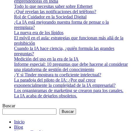
emprendedoras en India
Todo lo que necesitas saber sobre Ethernet
¿Qué revelan las notificaciones del teléfono?
Rol de Cuidador en la Sociedad Digital
¿La IA está mejorando nuestra forma de pensar o la
reemplaza?
La nueva era de los lípidos
El móvil en el aula: estrategias que funcionan más allá de la
prohibición
Cuando la IA hace ciencia, ¿quién formula las grandes
preguntas?
Medición del uso en la era de la IA
Informe especial: 10 preguntas que debe hacerse al considerar
una plataforma de gestión del conocimiento
¿Y si Tinder mostrara tu coeficiente intelectual?
La paradoja del piloto de IA: ¿Por qué crece
exponencialmente la complejidad de la IA empresarial?
Los organigramas de marketing se crearon para los canales.
La IA acaba de dejarlos obsoletos.
Buscar
Buscar
Inicio
Blog