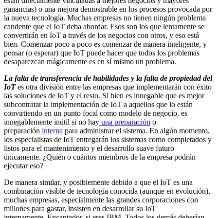
están directamente vinculadas a mejores negocios y mayores
ganancias) o una mejora demostrable en los procesos provocada por
la nueva tecnología. Muchas empresas no tienen ningún problema
candente que el IoT deba abordar. Esos son los que lentamente se
convertirán en IoT a través de los negocios con otros, y eso está
bien. Comenzar poco a poco es comenzar de manera inteligente, y
pensar (o esperar) que IoT puede hacer que todos los problemas
desaparezcan mágicamente es en sí mismo un problema.
La falta de transferencia de habilidades y la falta de propiedad del
IoT
es otra división entre las empresas que implementarán con éxito
las soluciones de IoT y el resto. Si bien es innegable que es mejor
subcontratar la implementación de IoT a aquellos que lo están
convirtiendo en un punto focal como modelo de negocio, es
innegablemente inútil si no hay
una preparación
o
preparación
interna
para administrar el sistema. En algún momento,
los especialistas de IoT entregarán los sistemas como completados y
listos para el mantenimiento y el desarrollo suave futuro
únicamente. ¿Quién o cuántos miembros de la empresa podrán
ejecutar eso?
De manera similar, y posiblemente debido a que el IoT es una
combinación visible de tecnología conocida (aunque en evolución),
muchas empresas, especialmente las grandes corporaciones con
millones para gastar, insisten en desarrollar su IoT
internamente. Encantador, si eres IBM. Todos los demás deberían