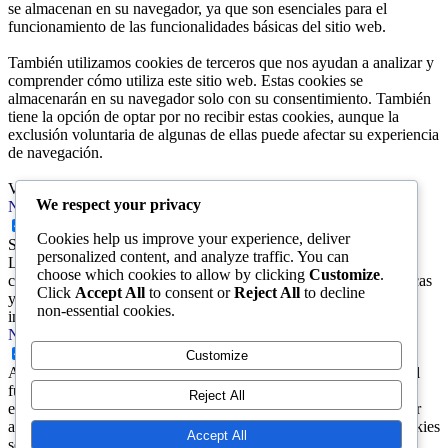
se almacenan en su navegador, ya que son esenciales para el
funcionamiento de las funcionalidades básicas del sitio web.
También utilizamos cookies de terceros que nos ayudan a analizar y
comprender cómo utiliza este sitio web. Estas cookies se
almacenarán en su navegador solo con su consentimiento. También
tiene la opción de optar por no recibir estas cookies, aunque la
exclusión voluntaria de algunas de ellas puede afectar su experiencia
de navegación.
Ver nuestra
Política de Privacidad y Términos de Uso.
We respect your privacy
Necessary
Necessary
Cookies help us improve your experience, deliver
Siempre activado
personalized content, and analyze traffic. You can
Las cookies son necesarias para que el sitio web funcione
choose which cookies to allow by clicking
Customize
.
correctamente. Nuestras cookies garantizan funcionalidades básicas
Click
Accept All
to consent or
Reject All
to decline
y características de seguridad del sitio web. No almacenan
non-essential cookies.
información personal alguna.
Non-necessary
Non-necessary
Customize
Algunas cookies pueden no ser particularmente necesarias para el
funcionamiento del sitio web. Las mismas se utilizan
Reject All
específicamente a fin recopilar datos de navegación y así procesar
análisis, anuncios y otros contenidos integrados. Este tipo de cookies
Accept All
se denomina \"no necesarias\". Es obligatorio obtener el