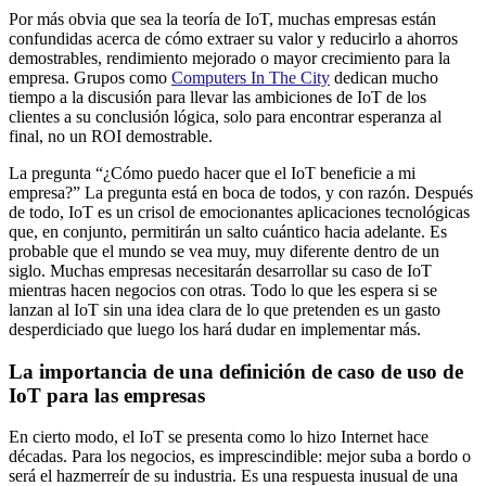
Por más obvia que sea la teoría de IoT, muchas empresas están
confundidas acerca de cómo extraer su valor y reducirlo a ahorros
demostrables, rendimiento mejorado o mayor crecimiento para la
empresa. Grupos como
Computers In The City
dedican mucho
tiempo a la discusión para llevar las ambiciones de IoT de los
clientes a su conclusión lógica, solo para encontrar esperanza al
final, no un ROI demostrable.
La pregunta “¿Cómo puedo hacer que el IoT beneficie a mi
empresa?” La pregunta está en boca de todos, y con razón. Después
de todo, IoT es un crisol de emocionantes aplicaciones tecnológicas
que, en conjunto, permitirán un salto cuántico hacia adelante. Es
probable que el mundo se vea muy, muy diferente dentro de un
siglo. Muchas empresas necesitarán desarrollar su caso de IoT
mientras hacen negocios con otras. Todo lo que les espera si se
lanzan al IoT sin una idea clara de lo que pretenden es un gasto
desperdiciado que luego los hará dudar en implementar más.
La importancia de una definición de caso de uso de
IoT para las empresas
En cierto modo, el IoT se presenta como lo hizo Internet hace
décadas. Para los negocios, es imprescindible: mejor suba a bordo o
será el hazmerreír de su industria. Es una respuesta inusual de una