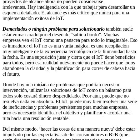
proyectos de alcance ahora no pueden considerarse
irrelevantes. Hay inteligencia con la que trabajar para desarrollar un
esquema detallado. El alcance es más crítico que nunca para una
implementación exitosa de IoT.
Demasiados o ningún problema para solucionarlo
también suele
estar enmascarado por el deseo de “subir a bordo”. Muchas
empresas ven el IoT como una panacea para todo lo imaginable. Eso
es inmaduro: el IoT no es una varita mágica, es una recopilación
muy inteligente de la experiencia tecnológica de la humanidad hasta
la fecha. Es una suposición justa y cierta que el IoT tiene beneficios
para todos, pero esa realidad nuevamente no puede hacer que todos
abandonen la claridad y la planificación para correr de cabeza hacia
el futuro.
Donde hay una miríada de problemas que podrían necesitar
intervención, utilizar las soluciones de IoT como un bálsamo para
todos solo costará dinero desperdiciado. Peor aún, puede que no
resuelva nada en absoluto. El IoT puede muy bien resolver una serie
de ineficiencias y problemas persistentes para muchas empresas,
pero es necesario identificar el objetivo y planificar y acordar una
ruta hacia una resolución rentable.
Del mismo modo, ‘hacer las cosas de una manera nueva’ debe estar
impulsado por las expectativas de los consumidores o B2B (que