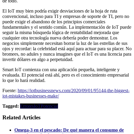
de todo.
El IoT muy bien podría exigir desviaciones de la hoja de ruta
convencional, incluso para TI y empresas de soporte de TI, pero no
puede exigir el abandono de los principios comerciales
fundamentales y el sentido común. La implementación de IoT puede
seguir la misma búsqueda lógica de rentabilidad mejorada que
cualquier otra tecnología nueva debería poder demostrar. Los
negocios simplemente necesitan borrar la luz de las estrellas de sus
ojos y recordar: la celebridad está aquí para actuar para su placer. No
bromees, no adules y nunca imagines que el IoT es una licencia para
invertir dólares en algo a perpetuidad.
Smart IoT comienza con una aplicación pequeña, inteligente y
evaluada. El potencial está ahí, pero es el conocimiento empresarial
lo que lo hará realidad.
Fuente:
https://iotbusinessnews.com/2020/09/01/95144-the-biggest-
iot-mistakes-businesses-make/
Tagged:
Errores
IoT
Potencial
Related Articles
Omega-3 en el pescado: De qué manera el consumo de