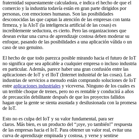
fraternidad supuestamente calculadora, e indica el hecho de que el
comercio y la industria todavía están en gran parte dirigidos por
personas, con emociones humanas. Son las posibilidades
desconocidas las que captan la atención de las empresas con tanta
firmeza, y la AIoT (la inteligencia artificial de las cosas) es
increíblemente seductora, es cierto. Pero las organizaciones que
desean evitar una curva de aprendizaje costosa deben moderar su
enfoque, pasando de las posibilidades a una aplicación válida o un
caso de uso genuino.
El hecho de que todo parezca posible mirando hacia el futuro de IoT
no significa que sea aplicable a cualquier empresa o incluso industria
en particular. Además, parece haber una gran confusión entre las
aplicaciones de IoT y el IIoT (Internet industrial de las cosas). Las
industrias de servicios a menudo están comprando soluciones de IoT
entre
aplicaciones industriales
y viceversa. Ninguno de los cuales es
un terrible choque de trenes, pero no es rentable y conducirá a años
de precaución debilitante después de que los proyectos fallidos
hagan que la gente se sienta asustada y desilusionada con la promesa
de IoT.
Esto no es culpa del IoT y su valor fundamental, para ser
claros. Más bien, es un producto del “¡oye, yo también!” respuesta
de las empresas hacia el IoT. Para obtener un valor real, evitar una
curva de aprendizaje empinada y costosa, y verse y sentirse