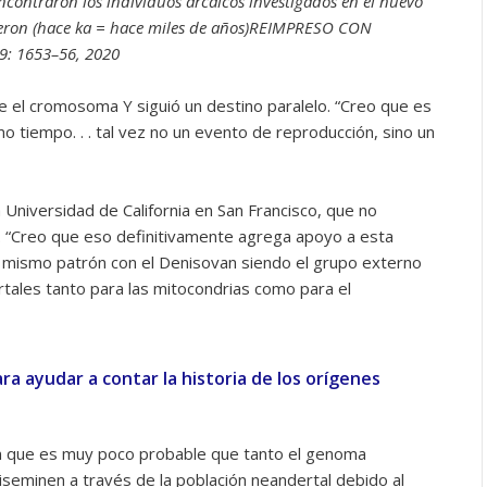
contraron los individuos arcaicos investigados en el nuevo
vieron (hace ka = hace miles de años)REIMPRESO CON
9: 1653–56, 2020
e el cromosoma Y siguió un destino paralelo. “Creo que es
 tiempo. . . tal vez no un evento de reproducción, sino un
 Universidad de California en San Francisco, que no
o. “Creo que eso definitivamente agrega apoyo a esta
 mismo patrón con el Denisovan siendo el grupo externo
ales tanto para las mitocondrias como para el
ra ayudar a contar la historia de los orígenes
n que es muy poco probable que tanto el genoma
seminen a través de la población neandertal debido al