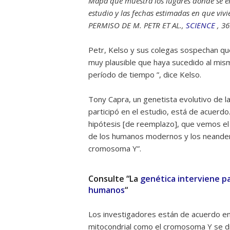
Mapa que muestra los lugares donde se en
estudio y las fechas estimadas en que vi
PERMISO DE M. PETR ET AL.,
SCIENCE
, 36
Petr, Kelso y sus colegas sospechan qu
muy plausible que haya sucedido al mismo
período de tiempo ”, dice Kelso.
Tony Capra, un genetista evolutivo de la
participó en el estudio, está de acuerd
hipótesis [de reemplazo], que vemos el
de los humanos modernos y los neandert
cromosoma Y”.
Consulte “La
genética interviene pa
humanos
“
Los investigadores están de acuerdo e
mitocondrial como el cromosoma Y se di