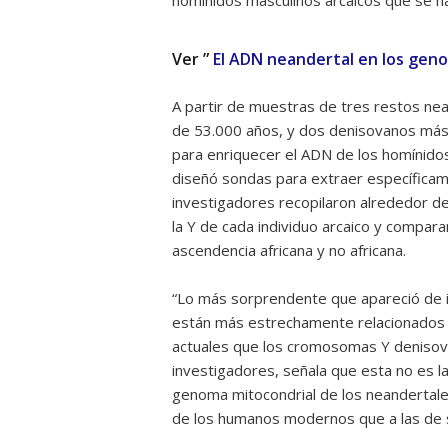
homínidos masculinos arcaicos que se ha
Ver ”
El ADN neandertal en los gen
A partir de muestras de tres restos ne
de 53.000 años, y dos denisovanos más a
para enriquecer el ADN de los homínidos
diseñó sondas para extraer específicam
investigadores recopilaron alrededor d
la Y de cada individuo arcaico y compa
ascendencia africana y no africana.
“Lo más sorprendente que apareció de 
están más estrechamente relacionado
actuales que los cromosomas Y denisovan
investigadores, señala que esta no es l
genoma mitocondrial de los neandertale
de los humanos modernos que a las de