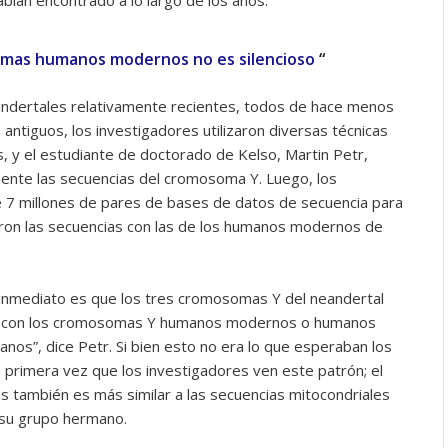
bían encontrado a lo largo de los años.
omas humanos modernos no es silencioso
“
andertales relativamente recientes, todos de hace menos
ntiguos, los investigadores utilizaron diversas técnicas
, y el estudiante de doctorado de Kelso, Martin Petr,
ente las secuencias del cromosoma Y. Luego, los
e 7 millones de pares de bases de datos de secuencia para
raron las secuencias con las de los humanos modernos de
inmediato es que los tres cromosomas Y del neandertal
s con los cromosomas Y humanos modernos o humanos
os”, dice Petr. Si bien esto no era lo que esperaban los
a primera vez que los investigadores ven este patrón; el
s también es más similar a las secuencias mitocondriales
 su grupo hermano.