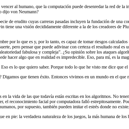
de vencer al humano, que la computación puede desenredar la red de la i
omo dijo von Neumann?
ie de erudito cuyas carreras pasadas incluyen la fundación de una comp
n tiene una visión decididamente diferente a la de los creadores de Pl
umbre por lo que es y, por lo tanto, es capaz de tomar riesgos calculado
uerte, pero pensar que puede adivinar con certeza el resultado real es 
aleatoriedad fabulosa y compleja”. ¿Su opinión sobre los ataques algorí
de hacer algo que en realidad es impredecible. Eso, para mí, es la mag
Eso es lo que quiero saber. Porque todo lo que he visto me dice que el 
inal? Digamos que tienen éxito. Entonces vivimos en un mundo en el que n
en la vida de las que todavía están escritas en los algoritmos. No tene
quer, el reconocimiento facial por computadora falló estrepitosamente. 
os humanos, por supuesto, también pueden imitar el estrés donde no exis
e en pie: la verdadera naturaleza de los juegos, la más humana de los 