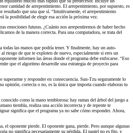
r un equilibrio mucho más rápido que su predecesor. Incluye un
nor cantidad de arrepentimiento. El arrepentimiento, por supuesto, es
resultado que una que sí. “Intuitivamente, el arrepentimiento
á la posibilidad de elegir esa acción la próxima vez.
stras emociones futuras. ¿Cuánto nos arrepentiremos de haber hecho
licamos de la manera correcta. Para una computadora, se trata del
a todas las manos que podría tener. Y finalmente, hay un auto-
e al riesgo de que te exploten de nuevo, especialmente si eres un
l oponente informen las áreas donde el programa debe enfocarse. “Eso
ite que el algoritmo desarrolle una estrategia de proyecto para
o de superarme y responder en consecuencia. Sun-Tzu seguramente lo
su opinión, correcta o no, es la única que importa cuando elaboras tu
s conocido como la mano temblorosa: hay ramas del árbol del juego a
umano tiembla, realiza una acción incorrecta y de repente te
 asignar significa que el programa ya no sabe cómo responder. Ahora,
a, el oponente pierde. El oponente gana, pierde. Pero aunque algunas
oria no significa necesariamente su pérdida. El pastel no es fijo, y