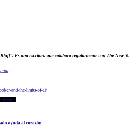
Bluff”. Es una escritora que colabora regularmente con The New Yor
ginal
.
oker-and-the-limits-of-ai/
ecisiones
ado ayuda al corazón.