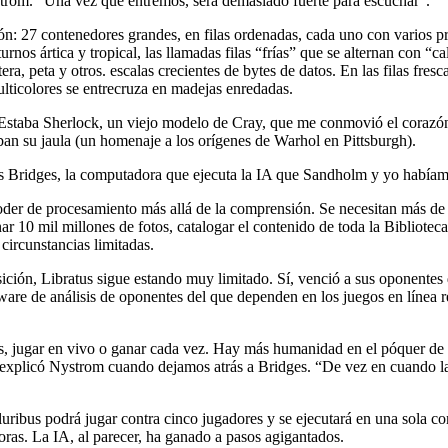
strom. “Una vez que entremos, será demasiado fuerte para escuchar”.
ión: 27 contenedores grandes, en filas ordenadas, cada uno con varios
nos ártica y tropical, las llamadas filas “frías” que se alternan con “cal
a, peta y otros. escalas crecientes de bytes de datos. En las filas fres
multicolores se entrecruza en madejas enredadas.
 Estaba Sherlock, un viejo modelo de Cray, que me conmovió el corazó
an su jaula (un homenaje a los orígenes de Warhol en Pittsburgh).
es Bridges, la computadora que ejecuta la IA que Sandholm y yo habíam
oder de procesamiento más allá de la comprensión. Se necesitan más de 
 10 mil millones de fotos, catalogar el contenido de toda la Bibliotec
 circunstancias limitadas.
ición, Libratus sigue estando muy limitado. Sí, venció a sus oponentes 
tware de análisis de oponentes del que dependen en los juegos en línea 
 jugar en vivo o ganar cada vez. Hay más humanidad en el póquer de la
 ”, explicó Nystrom cuando dejamos atrás a Bridges. “De vez en cuando l
Pluribus podrá jugar contra cinco jugadores y se ejecutará en una sol
ras. La IA, al parecer, ha ganado a pasos agigantados.