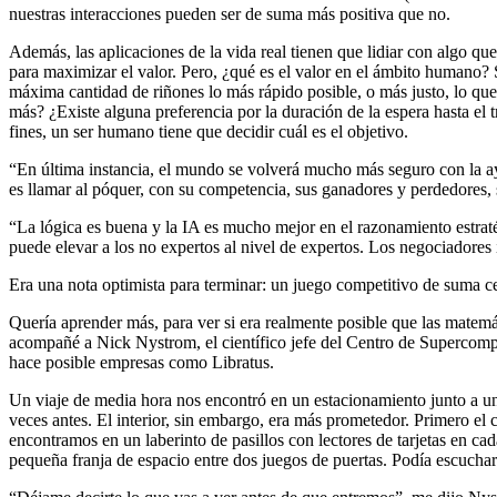
nuestras interacciones pueden ser de suma más positiva que no.
Además, las aplicaciones de la vida real tienen que lidiar con algo qu
para maximizar el valor. Pero, ¿qué es el valor en el ámbito humano? 
máxima cantidad de riñones lo más rápido posible, o más justo, lo que 
más? ¿Existe alguna preferencia por la duración de la espera hasta el 
fines, un ser humano tiene que decidir cuál es el objetivo.
“En última instancia, el mundo se volverá mucho más seguro con la ay
es llamar al póquer, con su competencia, sus ganadores y perdedores,
“La lógica es buena y la IA es mucho mejor en el razonamiento estraté
puede elevar a los no expertos al nivel de expertos. Los negociadores
Era una nota optimista para terminar: un juego competitivo de suma c
Quería aprender más, para ver si era realmente posible que las matemát
acompañé a Nick Nystrom, el científico jefe del Centro de Supercompu
hace posible empresas como Libratus.
Un viaje de media hora nos encontró en un estacionamiento junto a un 
veces antes. El interior, sin embargo, era más prometedor. Primero el c
encontramos en un laberinto de pasillos con lectores de tarjetas en ca
pequeña franja de espacio entre dos juegos de puertas. Podía escuchar