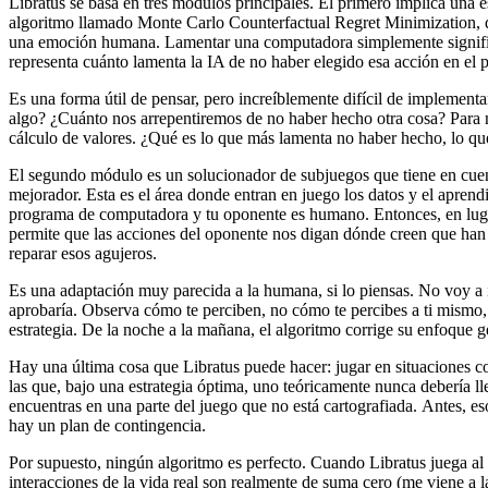
Libratus se basa en tres módulos principales. El primero implica una e
algoritmo llamado Monte Carlo Counterfactual Regret Minimization, que
una emoción humana. Lamentar una computadora simplemente significa 
representa cuánto lamenta la IA de no haber elegido esa acción en el 
Es una forma útil de pensar, pero increíblemente difícil de implemen
algo? ¿Cuánto nos arrepentiremos de no haber hecho otra cosa? Para no
cálculo de valores. ¿Qué es lo que más lamenta no haber hecho, lo qu
El segundo módulo es un solucionador de subjuegos que tiene en cuent
mejorador. Esta es el área donde entran en juego los datos y el aprend
programa de computadora y tu oponente es humano. Entonces, en lugar
permite que las acciones del oponente nos digan dónde creen que han e
reparar esos agujeros.
Es una adaptación muy parecida a la humana, si lo piensas. No voy a 
aprobaría. Observa cómo te perciben, no cómo te percibes a ti mismo, p
estrategia. De la noche a la mañana, el algoritmo corrige su enfoque ge
Hay una última cosa que Libratus puede hacer: jugar en situaciones c
las que, bajo una estrategia óptima, uno teóricamente nunca debería l
encuentras en una parte del juego que no está cartografiada. Antes, es
hay un plan de contingencia.
Por supuesto, ningún algoritmo es perfecto. Cuando Libratus juega al
interacciones de la vida real son realmente de suma cero (me viene a la