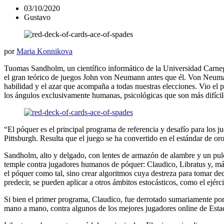
03/10/2020
Gustavo
por
Maria Konnikova
Tuomas Sandholm, un científico informático de la Universidad Carneg
el gran teórico de juegos John von Neumann antes que él. Von Neumann
habilidad y el azar que acompaña a todas nuestras elecciones. Vio el 
los ángulos exclusivamente humanas, psicológicas que son más difíci
“El póquer es el principal programa de referencia y desafío para los
Pittsburgh. Resulta que el juego se ha convertido en el estándar de oro p
Sandholm, alto y delgado, con lentes de armazón de alambre y un pulc
temple contra jugadores humanos de póquer: Claudico, Libratus y, m
el póquer como tal, sino crear algoritmos cuya destreza para tomar de
predecir, se pueden aplicar a otros ámbitos estocásticos, como el ejérc
Si bien el primer programa, Claudico, fue derrotado sumariamente por
mano a mano, contra algunos de los mejores jugadores online de Est