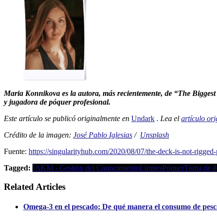
Maria Konnikova es la autora, más recientemente, de “The Biggest 
y jugadora de póquer profesional.
Este artículo se publicó originalmente en
Undark
.
Lea el
artículo ori
Crédito de la imagen:
José Pablo Iglesias
/
Unsplash
Fuente:
https://singularityhub.com/2020/08/07/the-deck-is-not-rigged-p
Tagged:
IA
KM - Gestión del Conocimiento
Límites
Póquer
Toma de d
Related Articles
Omega-3 en el pescado: De qué manera el consumo de pesc