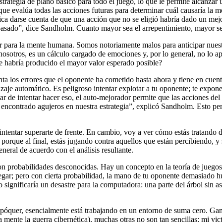
strategia de plano básico para todo el juego, lo que le permite alcanza
 evalúa todas las acciones futuras para determinar cuál causaría la me
darse cuenta de que una acción que no se eligió habría dado un mejor 
pasado”, dice Sandholm. Cuanto mayor sea el arrepentimiento, mayor ser
tar para la mente humana. Somos notoriamente malos para anticipar nue
sotros, es un cálculo cargado de emociones y, por lo general, no lo ap
e habría producido el mayor valor esperado posible?
a los errores que el oponente ha cometido hasta ahora y tiene en cuent
izaje automático. Es peligroso intentar explotar a tu oponente; te expon
 de intentar hacer eso, el auto-mejorador permite que las acciones de
ncontrado agujeros en nuestra estrategia”, explicó Sandholm. Esto perm
intentar superarte de frente. En cambio, voy a ver cómo estás tratand
orque al final, estás jugando contra aquellos que están percibiendo, y 
neral de acuerdo con el análisis resultante.
on probabilidades desconocidas. Hay un concepto en la teoría de juego
legar; pero con cierta probabilidad, la mano de tu oponente demasiado h
o significaría un desastre para la computadora: una parte del árbol sin
 póquer, esencialmente está trabajando en un entorno de suma cero. Gan
 mente la guerra cibernética), muchas otras no son tan sencillas: mi vict