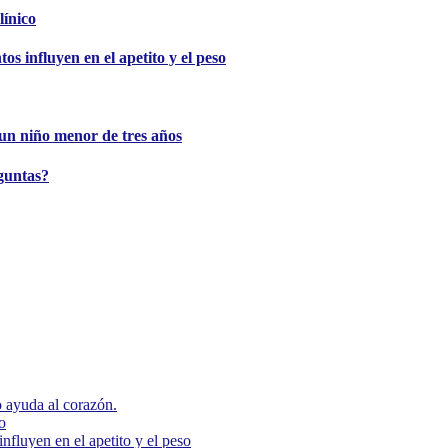
línico
s influyen en el apetito y el peso
e un niño menor de tres años
guntas?
 ayuda al corazón.
o
nfluyen en el apetito y el peso