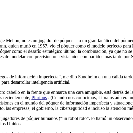
ie Mellon, no es un jugador de póquer —o un gran fanático del póquer
, quien murió en 1957, vio el póquer como el modelo perfecto para la 
póquer como el desafío estratégico último, la combinación, ya que no se
les de modelar con precisión una vista años compartidos más tarde por
 juegos de información imperfecta”, me dijo Sandholm en una cálida tar
ara desarrollar inteligencia artificial.
ro cabello en la frente que enmarca una cara amigable, está detrás de 
ás recientemente,
Pluribus
. (Cuando nos conocimos, Libratus aún era un 
cisiones en el mundo del póquer de información imperfecta y situaciones
ito, las empresas, el gobierno, la ciberseguridad e incluso la atención mé
 jugadores de póquer humanos (“un robot roto”, lo llamó un observador)
ados Unidos.