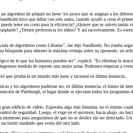
e un algoritmo de póquer no tiene: los pesos que se asignan a los difere
Sandholm tuvo que lidiar con esto antes, cuando ayudó a crear el prime
puede tener un costo para la eficiencia? ¿Quiere que se salven tantas vi
trasplante? ¿Tienen preferencia los niños? Y así sucesivamente. Es esenc
uda de algoritmos como Libratus”, me dijo Sandholm. No estaba seguro 
 su búsqueda para obtener la máxima ventaja sobre su oponente, un refu
gico de lo que los humanos pueden ser”, explicó. “Es eliminar la irracio
 ingenuos tendrán de repente una mejor arma. Podemos empezar a cerrar 
ero que producía un mundo más justo y racional en última instancia.
icas y los algoritmos pudieran ser, en última instancia, el futuro de in
tación de Pittsburgh, el lugar donde se ejecutan todos los programas 
gran edificio de vidrio. Esperaba algo más futurista, no el mismo cuad
ontrol de seguridad. Luego, el viaje en el ascensor, hacia abajo, no hac
da momento para asegurarnos de que no se deslice sin ser detectado. Un 
 un fuerte zumbido que venía del otro lado.