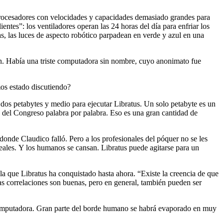
 procesadores con velocidades y capacidades demasiado grandes para
ientes”: los ventiladores operan las 24 horas del día para enfriar los
cas, las luces de aspecto robótico parpadean en verde y azul en una
n. Había una triste computadora sin nombre, cuyo anonimato fue
os estado discutiendo?
dos petabytes y medio para ejecutar Libratus. Un solo petabyte es un
a del Congreso palabra por palabra. Eso es una gran cantidad de
donde Claudico falló. Pero a los profesionales del póquer no se les
reales. Y los humanos se cansan. Libratus puede agitarse para un
 que Libratus ha conquistado hasta ahora. “Existe la creencia de que
as correlaciones son buenas, pero en general, también pueden ser
a computadora. Gran parte del borde humano se habrá evaporado en muy