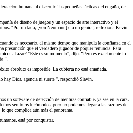
nteracción humana al discernir “las pequeñas tácticas del engaño, de
añía de diseño de juegos y un espacio de arte interactivo y el
uribus. “Por un lado, [von Neumann] era un genio”, reflexiona Kevin
s cuando es necesario, al mismo tiempo que manipula la confianza en el
una presunción que el verdadero jugador de póquer renuncia. Para
tmicos al azar? “Este es su momento”, dijo. “Pero es exactamente lo
ia “.
éxito absoluto es imposible. La cubierta no está amañada.
o hay Dios, agencia ni suerte ”, respondió Slavin.
mos un software de detección de mentiras confiable, ya sea en la cara,
Podemos sentirnos incómodos, pero no podemos llegar a las razones de
te, lo que complica aún más el panorama.
humanos, está por conquistar.