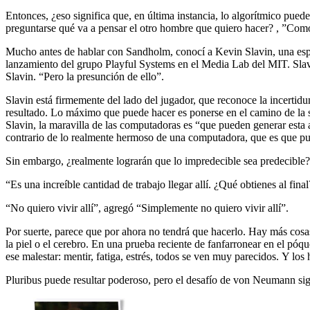
Entonces, ¿eso significa que, en última instancia, lo algorítmico pue
preguntarse qué va a pensar el otro hombre que quiero hacer? , ”C
Mucho antes de hablar con Sandholm, conocí a Kevin Slavin, una espec
lanzamiento del grupo Playful Systems en el Media Lab del MIT. Slavi
Slavin. “Pero la presunción de ello”.
Slavin está firmemente del lado del jugador, que reconoce la incertid
resultado. Lo máximo que puede hacer es ponerse en el camino de la s
Slavin, la maravilla de las computadoras es “que pueden generar esta 
contrario de lo realmente hermoso de una computadora, que es que pue
Sin embargo, ¿realmente lograrán que lo impredecible sea predecible? 
“Es una increíble cantidad de trabajo llegar allí. ¿Qué obtienes al f
“No quiero vivir allí”, agregó “Simplemente no quiero vivir allí”.
Por suerte, parece que por ahora no tendrá que hacerlo. Hay más cosas 
la piel o el cerebro. En una prueba reciente de fanfarronear en el pó
ese malestar: mentir, fatiga, estrés, todos se ven muy parecidos. Y l
Pluribus puede resultar poderoso, pero el desafío de von Neumann sigu