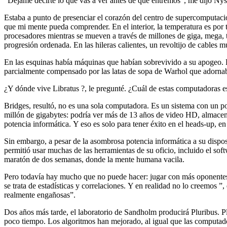
“Déjame decirte lo que vas a ver antes de que entremos”, me dijo Ny
Estaba a punto de presenciar el corazón del centro de supercomputac
que mi mente pueda comprender. En el interior, la temperatura es por tur
procesadores mientras se mueven a través de millones de giga, mega, ter
progresión ordenada. En las hileras calientes, un revoltijo de cables 
En las esquinas había máquinas que habían sobrevivido a su apogeo.
parcialmente compensado por las latas de sopa de Warhol que adornab
¿Y dónde vive Libratus ?, le pregunté. ¿Cuál de estas computadoras 
Bridges, resultó, no es una sola computadora. Es un sistema con un p
millón de gigabytes: podría ver más de 13 años de video HD, almacenar
potencia informática. Y eso es solo para tener éxito en el heads-up, en
Sin embargo, a pesar de la asombrosa potencia informática a su dispos
permitió usar muchas de las herramientas de su oficio, incluido el sof
maratón de dos semanas, donde la mente humana vacila.
Pero todavía hay mucho que no puede hacer: jugar con más oponentes,
se trata de estadísticas y correlaciones. Y en realidad no lo creemos
realmente engañosas”.
Dos años más tarde, el laboratorio de Sandholm producirá Pluribus. 
poco tiempo. Los algoritmos han mejorado, al igual que las computado