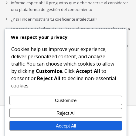
Informe especial: 10 preguntas que debe hacerse al considerar
una plataforma de gestión del conocimiento
¿Y si Tinder mostrara tu coeficiente intelectual?
La paradoja del piloto de IA: ¿Por qué crece exponencialmente la
complejidad de la IA empresarial?
We respect your privacy
Los organigramas de marketing se crearon para los canales. La
Cookies help us improve your experience,
IA acaba de dejarlos obsoletos.
deliver personalized content, and analyze
traffic. You can choose which cookies to allow
by clicking
Customize
. Click
Accept All
to
Buscar
consent or
Reject All
to decline non-essential
Buscar
cookies.
Customize
Reject All
Inicio
Blog
Bloques Temáticos
Productos & Servicios
Contactos
Acerca de
Accept All
Ingreso