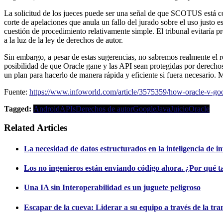
La solicitud de los jueces puede ser una señal de que SCOTUS está c
corte de apelaciones que anula un fallo del jurado sobre el uso justo e
cuestión de procedimiento relativamente simple. El tribunal evitaría p
a la luz de la ley de derechos de autor.
Sin embargo, a pesar de estas sugerencias, no sabremos realmente el 
posibilidad de que Oracle gane y las API sean protegidas por derechos 
un plan para hacerlo de manera rápida y eficiente si fuera necesario. 
Fuente:
https://www.infoworld.com/article/3575359/how-oracle-v-go
Tagged:
Android
APIs
Derechos de autor
Google
Java
Juicio
Oracle
Related Articles
La necesidad de datos estructurados en la inteligencia de in
Los no ingenieros están enviando código ahora. ¿Por qué t
Una IA sin Interoperabilidad es un juguete peligroso
Escapar de la cueva: Liderar a su equipo a través de la tra