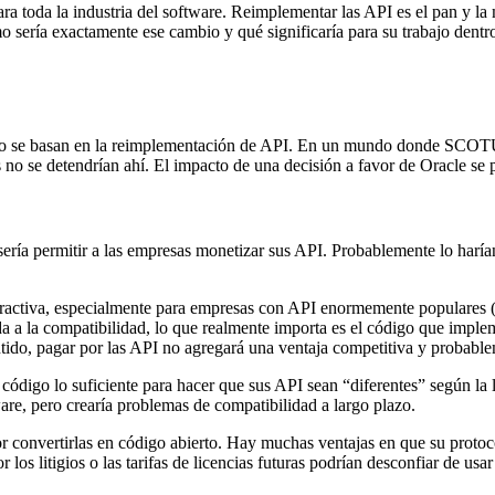
a toda la industria del software. Reimplementar las API es el pan y la 
o sería exactamente ese cambio y qué significaría para su trabajo dentro
rno se basan en la reimplementación de API. En un mundo donde SCOTUS
o se detendrían ahí. El impacto de una decisión a favor de Oracle se pr
sería permitir a las empresas monetizar sus API. Probablemente lo haría
s atractiva, especialmente para empresas con API enormemente populare
 la compatibilidad, lo que realmente importa es el código que implemen
tido, pagar por las API no agregará una ventaja competitiva y probable
ódigo lo suficiente para hacer que sus API sean “diferentes” según la 
are, pero crearía problemas de compatibilidad a largo plazo.
onvertirlas en código abierto. Hay muchas ventajas en que su protocolo 
os litigios o las tarifas de licencias futuras podrían desconfiar de usar