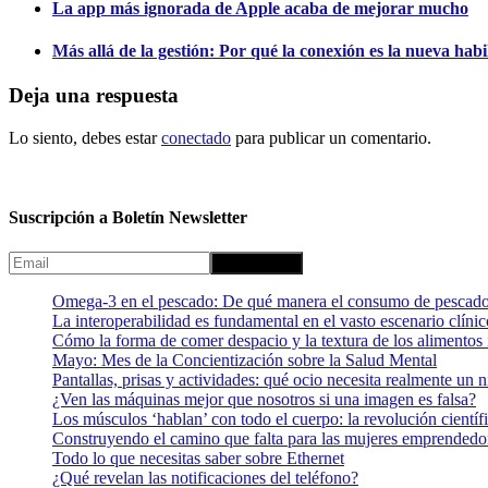
La app más ignorada de Apple acaba de mejorar mucho
Más allá de la gestión: Por qué la conexión es la nueva habi
Deja una respuesta
Lo siento, debes estar
conectado
para publicar un comentario.
Suscripción a Boletín Newsletter
Omega-3 en el pescado: De qué manera el consumo de pescado
La interoperabilidad es fundamental en el vasto escenario clínic
Cómo la forma de comer despacio y la textura de los alimentos i
Mayo: Mes de la Concientización sobre la Salud Mental
Pantallas, prisas y actividades: qué ocio necesita realmente un 
¿Ven las máquinas mejor que nosotros si una imagen es falsa?
Los músculos ‘hablan’ con todo el cuerpo: la revolución científi
Construyendo el camino que falta para las mujeres emprendedor
Todo lo que necesitas saber sobre Ethernet
¿Qué revelan las notificaciones del teléfono?