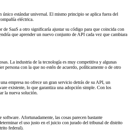
n único estándar universal. El mismo principio se aplica fuera del
compañía eléctrica.
 de SaaS a otro significaría ajustar su código para que coincida con
 Tendría que aprender un nuevo conjunto de API cada vez que cambiara
osas. La industria de la tecnología es muy competitiva y algunas
ier persona con la que no estén de acuerdo, políticamente o de otro
 una empresa no ofrece un gran servicio detrás de su API, un
are existente, lo que garantiza una adopción simple. Con los
ar la nueva solución.
de software. Afortunadamente, las cosas parecen bastante
erminar el uso justo en el juicio con jurado del tribunal de distrito
rito federal).