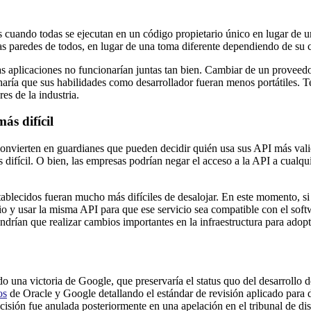
s cuando todas se ejecutan en un código propietario único en lugar de u
las paredes de todos, en lugar de una toma diferente dependiendo de su 
 aplicaciones no funcionarían juntas tan bien. Cambiar de un proveedor
 haría que sus habilidades como desarrollador fueran menos portátiles.
es de la industria.
ás difícil
convierten en guardianes que pueden decidir quién usa sus API más vali
 difícil. O bien, las empresas podrían negar el acceso a la API a cualqu
tablecidos fueran mucho más difíciles de desalojar. En este momento, si
o y usar la misma API para que ese servicio sea compatible con el softw
ndrían que realizar cambios importantes en la infraestructura para adopt
 una victoria de Google, que preservaría el status quo del desarrollo 
os
de Oracle y Google detallando el estándar de revisión aplicado para det
ecisión fue anulada posteriormente en una apelación en el tribunal de dist