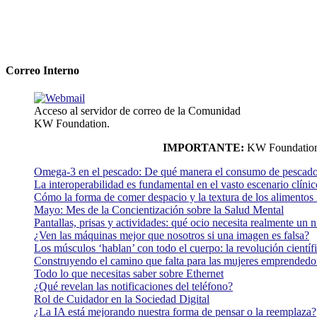
Correo Interno
Acceso al servidor de correo de la Comunidad
KW Foundation.
IMPORTANTE:
KW Foundation n
Omega-3 en el pescado: De qué manera el consumo de pescado
La interoperabilidad es fundamental en el vasto escenario clínic
Cómo la forma de comer despacio y la textura de los alimentos i
Mayo: Mes de la Concientización sobre la Salud Mental
Pantallas, prisas y actividades: qué ocio necesita realmente un 
¿Ven las máquinas mejor que nosotros si una imagen es falsa?
Los músculos ‘hablan’ con todo el cuerpo: la revolución científi
Construyendo el camino que falta para las mujeres emprendedor
Todo lo que necesitas saber sobre Ethernet
¿Qué revelan las notificaciones del teléfono?
Rol de Cuidador en la Sociedad Digital
¿La IA está mejorando nuestra forma de pensar o la reemplaza?