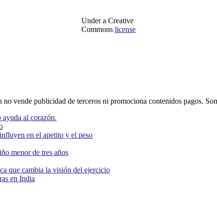
Under a Creative
Commons
license
o vende publicidad de terceros ni promociona contenidos pagos. Som
 ayuda al corazón.
o
nfluyen en el apetito y el peso
niño menor de tres años
ca que cambia la visión del ejercicio
as en India