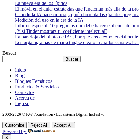
La nueva era de los lípidos
El móvil en el aula: estrategias que funcionan más allá de la pr
Cuando la IA hace ciencia, ¿quién formula las grandes pregunt
Medición del uso en la era de la IA
Informe especial: 10 preguntas que debe hacerse al considerar 
¿Y si Tinder mostrara tu coeficiente intelectual?
La paradoja del piloto de IA: ¿Por qué crece exponencialmente 
Los organigramas de marketing se crearon para los canales. La 
Buscar
Buscar
Inicio
Blog
Bloques Temáticos
Productos & Servicios
Contactos
Acerca de
Ingreso
2003-2026 © KW Foundation - Ecosistema Digital Inclusivo
Customize
Reject All
Accept All
Powered by
✖