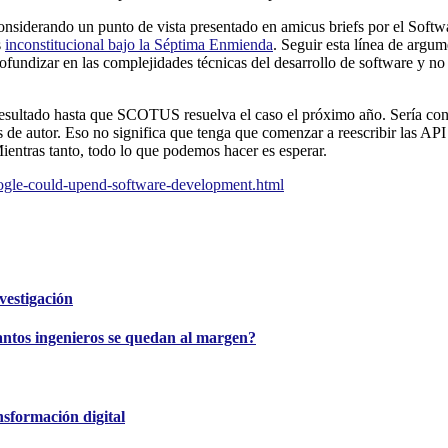
onsiderando un punto de vista presentado en amicus briefs por el Sof
s
inconstitucional bajo la Séptima Enmienda
. Seguir esta línea de arg
rofundizar en las complejidades técnicas del desarrollo de software y n
resultado hasta que SCOTUS resuelva el caso el próximo año. Sería con
de autor. Eso no significa que tenga que comenzar a reescribir las API e
Mientras tanto, todo lo que podemos hacer es esperar.
ogle-could-upend-software-development.html
vestigación
antos ingenieros se quedan al margen?
nsformación digital