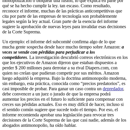
monopolización o bloquear una fusión, lo que explica en parte por
qué se ha hecho cumplir la ley. tan escaso. Como resultado,
reconoce el informe, muchas de las prácticas anticompetitivas que
cita por parte de las empresas de tecnología son probablemente
legales según la ley actual. Gran parte de la esencia del informe
sugiere la aprobación de nuevas leyes para invalidar esas decisiones
de la Corte Suprema.
Un ejemplo: el informe del subcomité confirma algo de lo que
mucha gente sospecha desde hace mucho tiempo sobre Amazon:
a
veces se vende con pérdidas para perjudicar a los
competidores
. La investigación descubrió correos electrónicos en los
que los ejecutivos de Amazon dijeron que estaban dispuestos a
perder $ 200 millones para derrotar a su rival Diapers.com, con
quien no creían que pudieran competir por sus méritos. Amazon
luego adquirió la empresa. Bajo la doctrina antimonopolio moderna,
sin embargo, esta práctica, conocida como “precios predatorios”, es
casi imposible de probar. Para ganar un caso contra un
depredador
,
debe convencer a un juez o jurado de que la empresa podrá
aumentar los precios en el futuro lo suficiente para compensar con
creces sus pérdidas actuales. Eso es muy difícil de hacer, incluso si
el sentido común sugiere que sucede todo el tiempo. Por eso, el
informe recomienda aprobar una legislación para revocar tres
decisiones de la Corte Suprema de las que casi nadie, además de los
abogados antimonopolio, ha oído hablar.