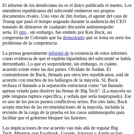
El informe de los demócratas no es el único publicado el martes. Los
miembros republicanos del subcomité emitieron sus propios
documentos rivales. Uno vino de Jim Jordan, el agente del caos de
Trump que pasó el tiempo asignado durante la audiencia del CEO
tratando de distraerse de cualquier discusión antimonopolio
seria. El
otro
, sin embargo, fue emitido por Ken Buck, un
congresista de Colorado que ha
demostrado
que se toma en serio los
problemas de la competencia.
La prensa generalmente
informó de
la existencia de estos informes
como evidencia de que el espíritu bipartidista del subcomité se había
derrumbado. Lo que es sorprendente, sin embargo, es cuánto
acuerdo existe entre las dos partes. Olvídate de Jordan. El
contrainforme de Buck, firmado por otros tres republicanos, está de
acuerdo con muchos de los hallazgos de la mayoría. Sí, Buck
rechaza el llamado a la separación estructural como “un llamado
apenas velado para disolver las firmas de Big Tech”. (La mayoría no
pide ninguna ruptura específica, y señala que sería inapropiado). Ese
es uno de los pocos puntos conflictivos serios. Por otro lado, Buck
acepta muchas de las recomendaciones de la mayoría, incluida la
revisión de la carga de la prueba en los casos antimonopolio para
facilitar que el gobierno bloquee las fusiones.
Las implicaciones de ese acuerdo van más allá de regular Big
Tech. Mientras que Facebook, Google, Amazon y Apple se han