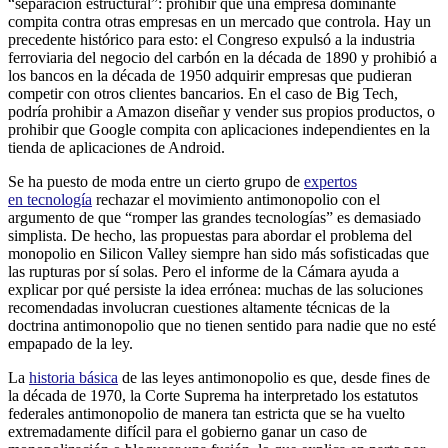
“separación estructural”: prohibir que una empresa dominante
compita contra otras empresas en un mercado que controla. Hay un
precedente histórico para esto: el Congreso expulsó a la industria
ferroviaria del negocio del carbón en la década de 1890 y prohibió a
los bancos en la década de 1950 adquirir empresas que pudieran
competir con otros clientes bancarios. En el caso de Big Tech,
podría prohibir a Amazon diseñar y vender sus propios productos, o
prohibir que Google compita con aplicaciones independientes en la
tienda de aplicaciones de Android.
Se ha puesto de moda entre un cierto grupo de
expertos
en
tecnología
rechazar el movimiento antimonopolio con el
argumento de que “romper las grandes tecnologías” es demasiado
simplista. De hecho, las propuestas para abordar el problema del
monopolio en Silicon Valley siempre han sido más sofisticadas que
las rupturas por sí solas. Pero el informe de la Cámara ayuda a
explicar por qué persiste la idea errónea: muchas de las soluciones
recomendadas involucran cuestiones altamente técnicas de la
doctrina antimonopolio que no tienen sentido para nadie que no esté
empapado de la ley.
La
historia básica
de las leyes antimonopolio es que, desde fines de
la década de 1970, la Corte Suprema ha interpretado los estatutos
federales antimonopolio de manera tan estricta que se ha vuelto
extremadamente difícil para el gobierno ganar un caso de