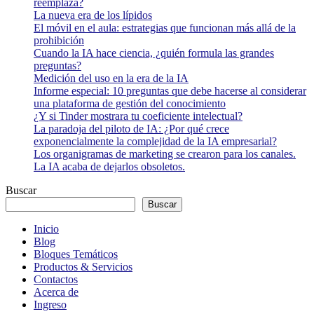
reemplaza?
La nueva era de los lípidos
El móvil en el aula: estrategias que funcionan más allá de la
prohibición
Cuando la IA hace ciencia, ¿quién formula las grandes
preguntas?
Medición del uso en la era de la IA
Informe especial: 10 preguntas que debe hacerse al considerar
una plataforma de gestión del conocimiento
¿Y si Tinder mostrara tu coeficiente intelectual?
La paradoja del piloto de IA: ¿Por qué crece
exponencialmente la complejidad de la IA empresarial?
Los organigramas de marketing se crearon para los canales.
La IA acaba de dejarlos obsoletos.
Buscar
Buscar
Inicio
Blog
Bloques Temáticos
Productos & Servicios
Contactos
Acerca de
Ingreso