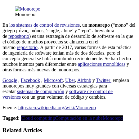
Monorepo
En
los sistemas de control de revisiones
, un
monorepo
(“mono” del
griego μόνος, mónos, ‘single, alone’ y “repo” abreviatura
de
repositorio
) es una estrategia de desarrollo de software en la que
el código de muchos proyectos se almacena en el
mismo
repositorio
. A partir de 2017, varias formas de esta práctica
de ingeniería de software tenían más de dos décadas, pero el
concepto general se había nombrado recientemente. Se han hecho
muchos intentos para diferenciar entre
aplicaciones monolíticas
y
otras formas más nuevas de monorepos.
Google
,
Facebook
,
Microsoft
,
Uber
,
Airbnb
y
Twitter
emplean
monorepos muy grandes con diversas estrategias para
escalar
sistemas de compilación
y
software de control de
versiones
con un gran volumen de código y cambios.
Fuente:
https://en.wikipedia.org/wiki/Monorepo
Tagged:
Cloud computing
Computación en la nube
Monorepo
Related Articles