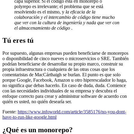
capa superior. Si el código está en monorepo o
polyrepo es irrelevante; el problema que se está
resolviendo es el mismo, y
la eficacia de la
colaboración y el intercambio de código tiene mucho
que ver con la cultura de ingeniería y nada que ver con
el almacenamiento de código
.
Tú eres tú
Por supuesto, algunas empresas pueden beneficiarse de monorepos
o disponibilidad de cinco nueves o microservicios o SRE. También
podrían beneficiarse de desarrollar su propio marco, construir su
propia infraestructura o cualquiera de las otras cosas que los
comentaristas de MacCárthaigh se burlan. El punto es que solo
porque Google, Facebook, Amazon u otro hiperescalador lo haga,
no significa
que
debas hacerlo. En caso de duda, duda. Comience
con las necesidades individuales de su empresa y descubra el
enfoque correcto para crear y administrar software de acuerdo con
quién es usted, no quién desearía ser.
Fuente:
https://www.infoworld.com/article/3585176/no-you-dont-
have-to-run-like-google.html
¿Qué es un monorepo?