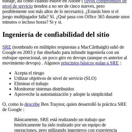
trabajé, así como cuando estuve en Adobe (
cuyos compromisos de
nivel de servicio
tienden a no ser de cinco nueves, pero
posiblemente son más altos de lo necesario). ¿Estarás bien si el
juego multijugador falla? Sí. ¿Qué pasa con Office 365 durante unos
minutos o incluso horas? Si y si.
Ingeniería de confiabilidad del sitio
SRE
(nombrado en múltiples respuestas a MacCárthaigh) salió de
Google en 2003 y fue diseñado para infundir ingeniería con un
enfoque operacional, un poco giro en devops (aunque es anterior al
movimiento devops) . Algunos
principios básicos guían a SRE
:
Acepta el riesgo
Utilizar objetivos de nivel de servicio (SLO)
Eliminar el trabajo
Monitorear sistemas distribuidos
Aproveche la automatización y adopte la simplicidad
O, como lo
describe
Ben Traynor, quien desarrolló la práctica SRE
de Google :
Básicamente, SRE está realizando un trabajo que
históricamente ha sido realizado por un equipo de
operaciones, pero utilizando ingenieros con experiencia