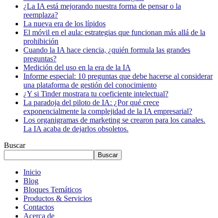
¿La IA está mejorando nuestra forma de pensar o la
reemplaza?
La nueva era de los lípidos
El móvil en el aula: estrategias que funcionan más allá de la
prohibición
Cuando la IA hace ciencia, ¿quién formula las grandes
preguntas?
Medición del uso en la era de la IA
Informe especial: 10 preguntas que debe hacerse al considerar
una plataforma de gestión del conocimiento
¿Y si Tinder mostrara tu coeficiente intelectual?
La paradoja del piloto de IA: ¿Por qué crece
exponencialmente la complejidad de la IA empresarial?
Los organigramas de marketing se crearon para los canales.
La IA acaba de dejarlos obsoletos.
Buscar
Buscar
Inicio
Blog
Bloques Temáticos
Productos & Servicios
Contactos
Acerca de