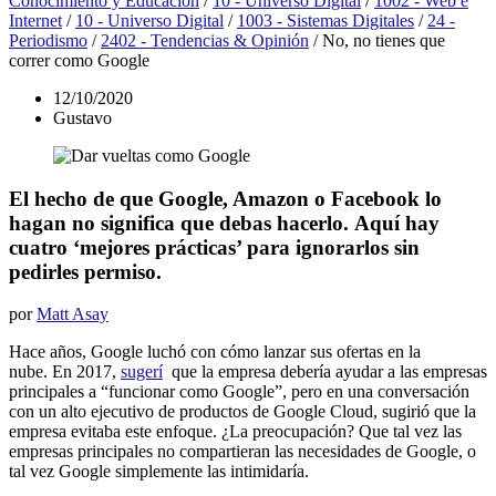
Conocimiento y Educación
/
10 - Universo Digital
/
1002 - Web e
Internet
/
10 - Universo Digital
/
1003 - Sistemas Digitales
/
24 -
Periodismo
/
2402 - Tendencias & Opinión
/
No, no tienes que
correr como Google
12/10/2020
Gustavo
El hecho de que Google, Amazon o Facebook lo
hagan no significa que debas hacerlo. Aquí hay
cuatro ‘mejores prácticas’ para ignorarlos sin
pedirles permiso.
por
Matt Asay
Hace años, Google luchó con cómo lanzar sus ofertas en la
nube. En 2017,
sugerí
que la empresa debería ayudar a las empresas
principales a “funcionar como Google”, pero en una conversación
con un alto ejecutivo de productos de Google Cloud, sugirió que la
empresa evitaba este enfoque. ¿La preocupación? Que tal vez las
empresas principales no compartieran las necesidades de Google, o
tal vez Google simplemente las intimidaría.