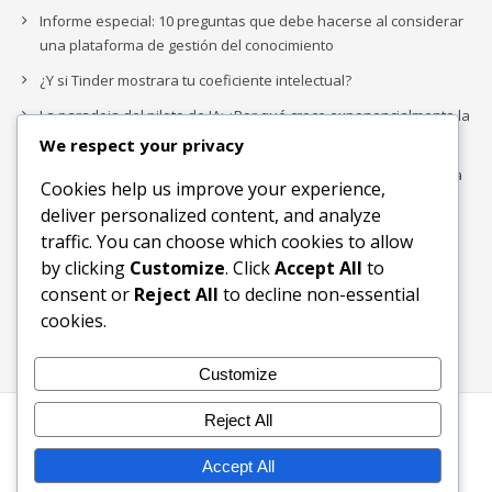
Informe especial: 10 preguntas que debe hacerse al considerar
una plataforma de gestión del conocimiento
¿Y si Tinder mostrara tu coeficiente intelectual?
La paradoja del piloto de IA: ¿Por qué crece exponencialmente la
complejidad de la IA empresarial?
We respect your privacy
Los organigramas de marketing se crearon para los canales. La
Cookies help us improve your experience,
IA acaba de dejarlos obsoletos.
deliver personalized content, and analyze
traffic. You can choose which cookies to allow
by clicking
Customize
. Click
Accept All
to
Buscar
consent or
Reject All
to decline non-essential
Buscar
cookies.
Customize
Reject All
Inicio
Blog
Bloques Temáticos
Productos & Servicios
Contactos
Acerca de
Accept All
Ingreso