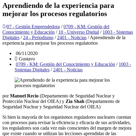
Aprendiendo de la experiencia para
mejorar los procesos regulatorios
/
07 - Gestión Emprendedora
/
0709 - KM: Gestión del
Conocimiento y Educación
/
10 - Universo Digital
/
1003 - Sistemas
Digitales
/
24 - Periodismo
/
2401 - Noticias
/
Aprendiendo de la
experiencia para mejorar los procesos regulatorios
06/11/2020
Gustavo
0709 - KM: Gestión del Conocimiento y Educación
/
1003 -
Sistemas Digitales
/
2401 - Noticias
por
Manuel Recio
(Departamento de Seguridad Nuclear y
Protección Nuclear del OIEA) y
Zia Shah
(Departamento de
Seguridad Nuclear y Seguridad Nuclear del OIEA)
Si bien la mayoría de los organismos reguladores nucleares cuentan
con procesos para revisar la eficiencia y eficacia de sus actividades,
los reguladores son cada vez más conscientes del margen de mejora
que existe cuando se utilizan las lecciones aprendidas de las