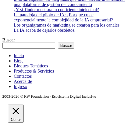
una plataforma de gestión del conocimiento
¿Y si Tinder mostrara tu coeficiente intelectual?
La paradoja del piloto de IA: ¿Por qué crece
exponencialmente la complejidad de la IA empresarial?
Los organigramas de marketing se crearon para los canales.
La IA acaba de dejarlos obsoletos.
Buscar
Buscar
Inicio
Blog
Bloques Temáticos
Productos & Servicios
Contactos
Acerca de
Ingreso
2003-2026 © KW Foundation - Ecosistema Digital Inclusivo
Cerrar