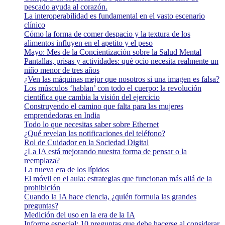
pescado ayuda al corazón.
La interoperabilidad es fundamental en el vasto escenario
clínico
Cómo la forma de comer despacio y la textura de los
alimentos influyen en el apetito y el peso
Mayo: Mes de la Concientización sobre la Salud Mental
Pantallas, prisas y actividades: qué ocio necesita realmente un
niño menor de tres años
¿Ven las máquinas mejor que nosotros si una imagen es falsa?
Los músculos ‘hablan’ con todo el cuerpo: la revolución
científica que cambia la visión del ejercicio
Construyendo el camino que falta para las mujeres
emprendedoras en India
Todo lo que necesitas saber sobre Ethernet
¿Qué revelan las notificaciones del teléfono?
Rol de Cuidador en la Sociedad Digital
¿La IA está mejorando nuestra forma de pensar o la
reemplaza?
La nueva era de los lípidos
El móvil en el aula: estrategias que funcionan más allá de la
prohibición
Cuando la IA hace ciencia, ¿quién formula las grandes
preguntas?
Medición del uso en la era de la IA
Informe especial: 10 preguntas que debe hacerse al considerar