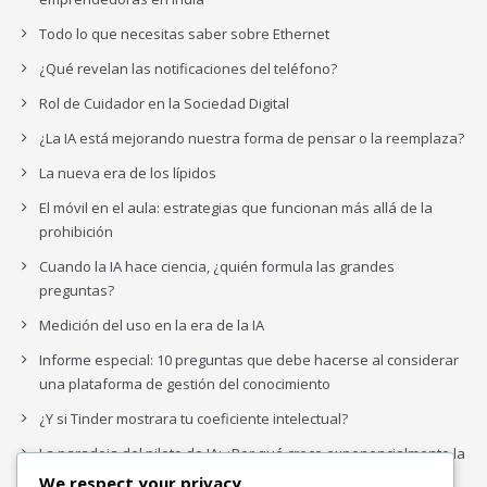
Todo lo que necesitas saber sobre Ethernet
¿Qué revelan las notificaciones del teléfono?
Rol de Cuidador en la Sociedad Digital
¿La IA está mejorando nuestra forma de pensar o la reemplaza?
La nueva era de los lípidos
El móvil en el aula: estrategias que funcionan más allá de la
prohibición
Cuando la IA hace ciencia, ¿quién formula las grandes
preguntas?
Medición del uso en la era de la IA
Informe especial: 10 preguntas que debe hacerse al considerar
una plataforma de gestión del conocimiento
¿Y si Tinder mostrara tu coeficiente intelectual?
La paradoja del piloto de IA: ¿Por qué crece exponencialmente la
complejidad de la IA empresarial?
We respect your privacy