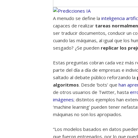
A menudo se define la
inteligencia artific
capaces de realizar
tareas normalment
ser traducir documentos, conducir un co
cuando las máquinas, al igual que los 
sesgado? ¿Se pueden
replicar los pre
Estas preguntas cobran cada vez más re
parte del día a día de empresas e indiv
saltado al debate público reforzando la
algoritmos
. Desde ‘bots’ que
han apre
de otros usuarios de Twitter, hasta
err
imágenes
; distintos ejemplos han exte
‘machine learning’ pueden tener nefast
máquinas no son los apropiados.
“Los modelos basados en datos pueden 
que fueron entrenados, por lo que pueden