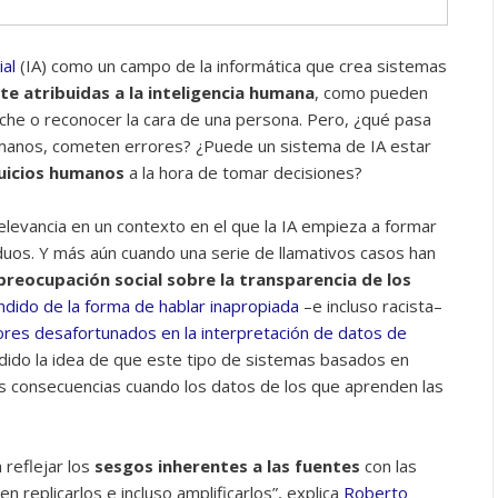
ial
(IA) como un campo de la informática que crea sistemas
e atribuidas a la inteligencia humana
, como pueden
che o reconocer la cara de una persona. Pero, ¿qué pasa
humanos, cometen errores? ¿Puede un sistema de IA estar
juicios humanos
a la hora de tomar decisiones?
levancia en un contexto en el que la IA empieza a formar
iduos. Y más aún cuando una serie de llamativos casos han
preocupación social sobre la transparencia de los
ndido de la forma de hablar inapropiada
–e incluso racista–
ores desafortunados en la interpretación de datos de
ndido la idea de que este tipo de sistemas basados en
as consecuencias cuando los datos de los que aprenden las
reflejar los
sesgos inherentes a las fuentes
con las
 replicarlos e incluso amplificarlos”, explica
Roberto