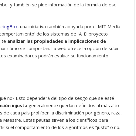
mbe, y también se pide información de la fórmula de ese
uringBox
, una iniciativa también apoyada por el MIT Media
‘comportamiento’ de los sistemas de IA. El proyecto
mite
analizar las propiedades e implicaciones de
ar cómo se comportan. La web ofrece la opción de subir
intos examinadores podrán evaluar su funcionamiento
qué no? Esto dependerá del tipo de sesgo que se esté
ción injusta
generalmente quedan definidos al más alto
nes de cada país prohíben la discriminación por género, raza,
ica Maestre. Estas pautas sirven a los científicos para
ir si el comportamiento de los algoritmos es “justo” o no.