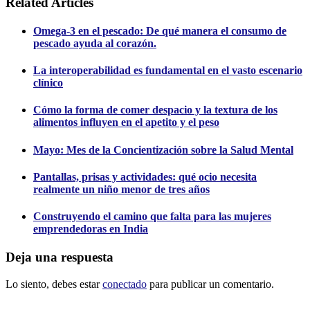
Related Articles
Omega-3 en el pescado: De qué manera el consumo de
pescado ayuda al corazón.
La interoperabilidad es fundamental en el vasto escenario
clínico
Cómo la forma de comer despacio y la textura de los
alimentos influyen en el apetito y el peso
Mayo: Mes de la Concientización sobre la Salud Mental
Pantallas, prisas y actividades: qué ocio necesita
realmente un niño menor de tres años
Construyendo el camino que falta para las mujeres
emprendedoras en India
Deja una respuesta
Lo siento, debes estar
conectado
para publicar un comentario.