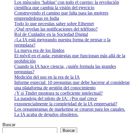
Los músculos ‘hablan’ con todo el cuerpo: la revolución
científica que cambia la visión del ejercicio
Construyendo el camino que falta para las mujeres
emprendedoras en India
Todo lo que necesitas saber sobre Ethernet
¿Qué revelan las notificaciones del teléfono?
Rol de Cuidador en la Sociedad Digital
¿La IA está mejorando nuestra forma de pensar o la
reemplaza?
La nueva era de los lípidos
El móvil en el aula: estrategias que funcionan más allá de la
prohibición
Cuando la IA hace ciencia, ¿quién formula las grandes
preguntas?
Medición del uso en la era de la IA
Informe especial: 10 preguntas que debe hacerse al considerar
una plataforma de gestión del conocimiento
¿Y si Tinder mostrara tu coeficiente intelectual?
La paradoja del piloto de IA: ¿Por qué crece
exponencialmente la complejidad de la IA empresarial?
Los organigramas de marketing se crearon para los canales.
La IA acaba de dejarlos obsoletos.
Buscar
Buscar