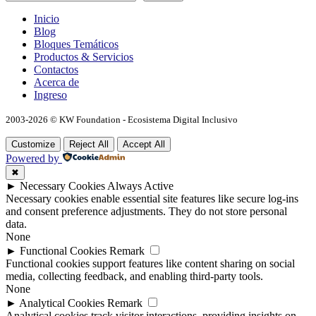
Inicio
Blog
Bloques Temáticos
Productos & Servicios
Contactos
Acerca de
Ingreso
2003-2026 © KW Foundation - Ecosistema Digital Inclusivo
Customize
Reject All
Accept All
Powered by
✖
►
Necessary Cookies
Always Active
Necessary cookies enable essential site features like secure log-ins
and consent preference adjustments. They do not store personal
data.
None
►
Functional Cookies
Remark
Functional cookies support features like content sharing on social
media, collecting feedback, and enabling third-party tools.
None
►
Analytical Cookies
Remark
Analytical cookies track visitor interactions, providing insights on