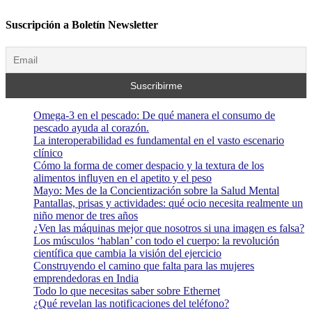
Suscripción a Boletín Newsletter
Omega-3 en el pescado: De qué manera el consumo de
pescado ayuda al corazón.
La interoperabilidad es fundamental en el vasto escenario
clínico
Cómo la forma de comer despacio y la textura de los
alimentos influyen en el apetito y el peso
Mayo: Mes de la Concientización sobre la Salud Mental
Pantallas, prisas y actividades: qué ocio necesita realmente un
niño menor de tres años
¿Ven las máquinas mejor que nosotros si una imagen es falsa?
Los músculos ‘hablan’ con todo el cuerpo: la revolución
científica que cambia la visión del ejercicio
Construyendo el camino que falta para las mujeres
emprendedoras en India
Todo lo que necesitas saber sobre Ethernet
¿Qué revelan las notificaciones del teléfono?