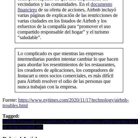
vecindarios y las comunidades. En el
documento
financiero
de su oferta de acciones, Airbnb incluyó
varias páginas de explicación de las restricciones de
varias ciudades en los listados de Airbnb y los
esfuerzos de la compañía para “promover el uso
compartido responsable del hogar” y el turismo
“saludable”.
Lo complicado es que mientras las empresas
intermediarias pueden intentar cambiar lo que hacen
para abordar los resentimientos de los restaurantes,
los creadores de aplicaciones, los compradores de
Instacart u otros socios comerciales, es más difícil
para Airbnb resolver el odio de las personas que
nunca trabajan con la empresa.
Fuente:
https://www.nytimes.com/2020/11/17/technology/airbnb-
troubles.html
Tagged:
Airbnb
Amazon
Care.com
DoorDash
Grubhub
Instacart
Intermediación
T
de Aplicaciones
Uber