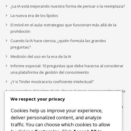
¿La IA está mejorando nuestra forma de pensar o la reemplaza?
La nueva era de los lípidos
El móvil en el aula: estrategias que funcionan más allá de la
prohibición
Cuando la IA hace ciencia, ¿quién formula las grandes
preguntas?
Medición del uso en la era de la IA
Informe especial: 10 preguntas que debe hacerse al considerar
una plataforma de gestión del conocimiento
¿Y si Tinder mostrara tu coeficiente intelectual?
La paradoja del piloto de IA: ¿Por qué crece exponencialmente la
complejidad de la IA empresarial?
We respect your privacy
Los organigramas de marketing se crearon para los canales. La
Cookies help us improve your experience,
IA acaba de dejarlos obsoletos.
deliver personalized content, and analyze
traffic. You can choose which cookies to allow