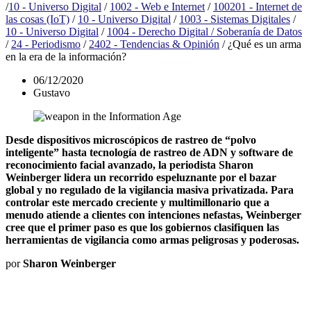
/
10 - Universo Digital
/
1002 - Web e Internet
/
100201 - Internet de
las cosas (IoT)
/
10 - Universo Digital
/
1003 - Sistemas Digitales
/
10 - Universo Digital
/
1004 - Derecho Digital / Soberanía de Datos
/
24 - Periodismo
/
2402 - Tendencias & Opinión
/
¿Qué es un arma
en la era de la información?
06/12/2020
Gustavo
Desde dispositivos microscópicos de rastreo de “polvo
inteligente” hasta tecnología de rastreo de ADN y software de
reconocimiento facial avanzado, la periodista Sharon
Weinberger lidera un recorrido espeluznante por el bazar
global y no regulado de la vigilancia masiva privatizada. Para
controlar este mercado creciente y multimillonario que a
menudo atiende a clientes con intenciones nefastas, Weinberger
cree que el primer paso es que los gobiernos clasifiquen las
herramientas de vigilancia como armas peligrosas y poderosas.
por
Sharon Weinberger