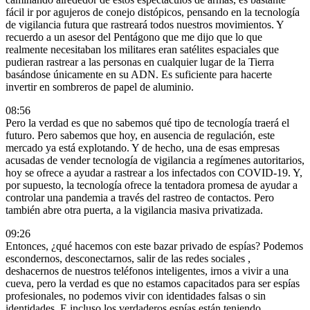
fácil ir por agujeros de conejo distópicos, pensando en la tecnología
de vigilancia futura que rastreará todos nuestros movimientos. Y
recuerdo a un asesor del Pentágono que me dijo que lo que
realmente necesitaban los militares eran satélites espaciales que
pudieran rastrear a las personas en cualquier lugar de la Tierra
basándose únicamente en su ADN. Es suficiente para hacerte
invertir en sombreros de papel de aluminio.
08:56
Pero la verdad es que no sabemos qué tipo de tecnología traerá el
futuro. Pero sabemos que hoy, en ausencia de regulación, este
mercado ya está explotando. Y de hecho, una de esas empresas
acusadas de vender tecnología de vigilancia a regímenes autoritarios,
hoy se ofrece a ayudar a rastrear a los infectados con COVID-19. Y,
por supuesto, la tecnología ofrece la tentadora promesa de ayudar a
controlar una pandemia a través del rastreo de contactos. Pero
también abre otra puerta, a la vigilancia masiva privatizada.
09:26
Entonces, ¿qué hacemos con este bazar privado de espías? Podemos
escondernos, desconectarnos, salir de las redes sociales ,
deshacernos de nuestros teléfonos inteligentes, irnos a vivir a una
cueva, pero la verdad es que no estamos capacitados para ser espías
profesionales, no podemos vivir con identidades falsas o sin
identidades. E incluso los verdaderos espías están teniendo