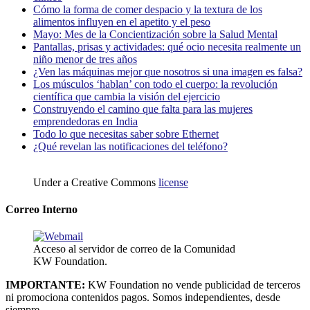
Cómo la forma de comer despacio y la textura de los
alimentos influyen en el apetito y el peso
Mayo: Mes de la Concientización sobre la Salud Mental
Pantallas, prisas y actividades: qué ocio necesita realmente un
niño menor de tres años
¿Ven las máquinas mejor que nosotros si una imagen es falsa?
Los músculos ‘hablan’ con todo el cuerpo: la revolución
científica que cambia la visión del ejercicio
Construyendo el camino que falta para las mujeres
emprendedoras en India
Todo lo que necesitas saber sobre Ethernet
¿Qué revelan las notificaciones del teléfono?
Under a Creative Commons
license
Correo Interno
Acceso al servidor de correo de la Comunidad
KW Foundation.
IMPORTANTE:
KW Foundation no vende publicidad de terceros
ni promociona contenidos pagos. Somos independientes, desde
siempre.