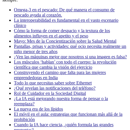
Omega-3 en el pescado: De qué manera el consumo de
pescado ayuda al corazón.
La interoperabilidad es fundamental en el vasto escenario
clínico
Cómo la forma de comer despacio y la textura de los
alimentos influyen en el apetito y el peso
Mayo: Mes de la Concientización sobre la Salud Mental
Pantallas, prisas y actividades: qué ocio necesita realmente un
niño menor de tres años
¿Ven las máquinas mejor que nosotros si una imagen es falsa?
Los músculos ‘hablan’ con todo el cuerpo: la revolución
científica que cambia la visión del ejercicio
Construyendo el camino que falta para las mujeres
emprendedoras en India
Todo lo que necesitas saber sobre Ethernet
¿Qué revelan las notificaciones del teléfono?
Rol de Cuidador en la Sociedad Digital
¿La IA está mejorando nuestra forma de pensar o la
reemplaza?
La nueva era de los lípidos
El móvil en el aula: estrategias que funcionan más allá de la
prohibición
Cuando la IA hace ciencia, ¿quién formula las grandes
preguntas?