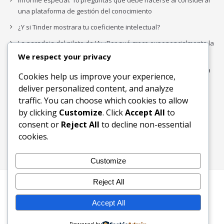
Informe especial: 10 preguntas que debe hacerse al considerar
una plataforma de gestión del conocimiento
¿Y si Tinder mostrara tu coeficiente intelectual?
La paradoja del piloto de IA: ¿Por qué crece exponencialmente la
complejidad de la IA empresarial?
We respect your privacy
Los organigramas de marketing se crearon para los canales. La
Cookies help us improve your experience,
IA acaba de dejarlos obsoletos.
deliver personalized content, and analyze
traffic. You can choose which cookies to allow
by clicking
Customize
. Click
Accept All
to
Buscar
consent or
Reject All
to decline non-essential
Buscar
cookies.
Customize
Reject All
Inicio
Blog
Bloques Temáticos
Productos & Servicios
Contactos
Acerca de
Accept All
Ingreso
Powered by