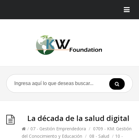
La década de la salud digital
/
07 - Gestión Emprendedora
/
0709 - KM: Gestión
del Conocimiento y Educación
/
08 - Salud
/
10 -