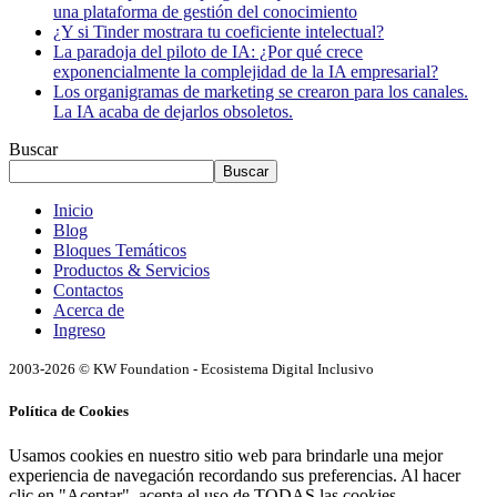
una plataforma de gestión del conocimiento
¿Y si Tinder mostrara tu coeficiente intelectual?
La paradoja del piloto de IA: ¿Por qué crece
exponencialmente la complejidad de la IA empresarial?
Los organigramas de marketing se crearon para los canales.
La IA acaba de dejarlos obsoletos.
Buscar
Buscar
Inicio
Blog
Bloques Temáticos
Productos & Servicios
Contactos
Acerca de
Ingreso
2003-2026 © KW Foundation - Ecosistema Digital Inclusivo
Política de Cookies
Usamos cookies en nuestro sitio web para brindarle una mejor
experiencia de navegación recordando sus preferencias. Al hacer
clic en "Aceptar", acepta el uso de TODAS las cookies.