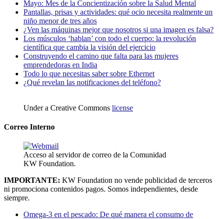
Mayo: Mes de la Concientización sobre la Salud Mental
Pantallas, prisas y actividades: qué ocio necesita realmente un
niño menor de tres años
¿Ven las máquinas mejor que nosotros si una imagen es falsa?
Los músculos ‘hablan’ con todo el cuerpo: la revolución
científica que cambia la visión del ejercicio
Construyendo el camino que falta para las mujeres
emprendedoras en India
Todo lo que necesitas saber sobre Ethernet
¿Qué revelan las notificaciones del teléfono?
Under a Creative Commons
license
Correo Interno
Acceso al servidor de correo de la Comunidad
KW Foundation.
IMPORTANTE:
KW Foundation no vende publicidad de terceros
ni promociona contenidos pagos. Somos independientes, desde
siempre.
Omega-3 en el pescado: De qué manera el consumo de