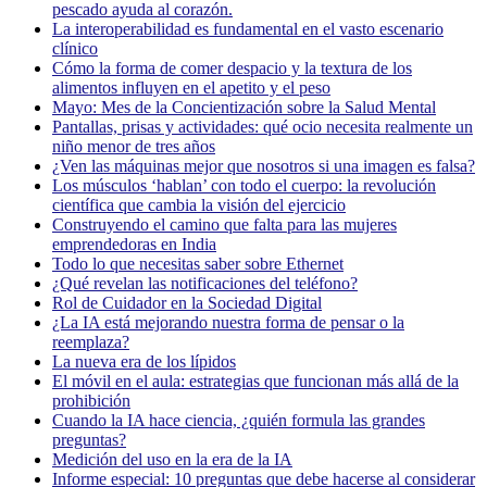
pescado ayuda al corazón.
La interoperabilidad es fundamental en el vasto escenario
clínico
Cómo la forma de comer despacio y la textura de los
alimentos influyen en el apetito y el peso
Mayo: Mes de la Concientización sobre la Salud Mental
Pantallas, prisas y actividades: qué ocio necesita realmente un
niño menor de tres años
¿Ven las máquinas mejor que nosotros si una imagen es falsa?
Los músculos ‘hablan’ con todo el cuerpo: la revolución
científica que cambia la visión del ejercicio
Construyendo el camino que falta para las mujeres
emprendedoras en India
Todo lo que necesitas saber sobre Ethernet
¿Qué revelan las notificaciones del teléfono?
Rol de Cuidador en la Sociedad Digital
¿La IA está mejorando nuestra forma de pensar o la
reemplaza?
La nueva era de los lípidos
El móvil en el aula: estrategias que funcionan más allá de la
prohibición
Cuando la IA hace ciencia, ¿quién formula las grandes
preguntas?
Medición del uso en la era de la IA
Informe especial: 10 preguntas que debe hacerse al considerar