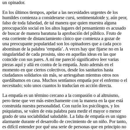
un opinador.
En los últimos tiempos, apelar a las necesidades urgentes de los
humildes comienza a considerarse cursi, sentimentaloide y, aún peor,
falso de toda falsedad, de tal manera que quien muestra alguna
preocupación social en los altos lugares del pensamiento es acusado
de buscar de manera baratuna la aprobación del público. Fruto de
esta corriente de distanciamiento cínico que comienza a gozar de
una preocupante popularidad son los opinadores que a cada poco
abominan de la palabra ‘empatía’. A veces hay que fijarse no en la
singularidad de cada prosista, sino en aquellas ideas en las que
coincide con sus pares. A mí me pareció significativo leer varias
piezas aquí y allá en contra de la empatía. Justo además en el
momento en que ciertos colectivos, desde los sanitarios hasta
ciudadanos solidarios sin más, se arriesgaban mientras otros nos
quedábamos en casa. Muchos sentíamos empatía por el enfermo o el
necesitado; solo unos cuantos lo traducían en acción directa.
La empatía es un término cercano a la compasión o al altruismo,
pero tiene que ver más estrechamente con la manera en la que está
construida nuestra personalidad. Con razón los psicólogos, y los
psiquiatras, se valen de esta palabra para medir el mayor o menor
grado de una sociabilidad saludable. La falta de empatía es un signo
alarmante durante el desarrollo de crecimiento de un niño. Por tanto,
es difícil entender por qué una serie de personas que en principio no