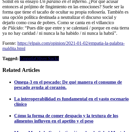
Solnit en su ensayo
Un paraíso en el infierno
. ¿Por qué acusar
entonces al prójimo de fingimiento en las emociones? Suele ser la
forma que tiene el tacaño de ocultar su propia roñosería. También es
una opción política destinada a neutralizar el discurso social y
dejarlo como cosa de pobres. Como se canta en el villancico
de
Plácido
: “Pues dile que entre y se calentará / porque en esta tierra
ya no hay caridad / ni nunca la ha habido / ni nunca la habrá”.
Fuente:
https://elpais.com/opinion/2021-01-02/empatia-la-palabra-
maldita.html
Tagged:
Empatía
Oliver Sacks
Related Articles
Omega-3 en el pescado: De qué manera el consumo de
pescado ayuda al corazón.
La interoperabilidad es fundamental en el vasto escenario
clínico
Cómo la forma de comer despacio y la textura de los
alimentos influyen en el apetito y el peso