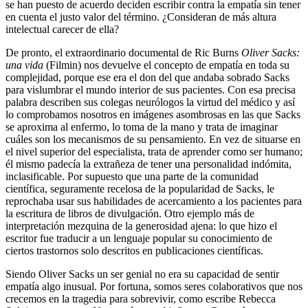
se han puesto de acuerdo deciden escribir contra la empatía sin tener
en cuenta el justo valor del término. ¿Consideran de más altura
intelectual carecer de ella?
De pronto, el extraordinario documental de Ric Burns
Oliver Sacks:
una vida
(Filmin) nos devuelve el concepto de empatía en toda su
complejidad, porque ese era el don del que andaba sobrado Sacks
para vislumbrar el mundo interior de sus pacientes. Con esa precisa
palabra describen sus colegas neurólogos la virtud del médico y así
lo comprobamos nosotros en imágenes asombrosas en las que Sacks
se aproxima al enfermo, lo toma de la mano y trata de imaginar
cuáles son los mecanismos de su pensamiento. En vez de situarse en
el nivel superior del especialista, trata de aprender como ser humano;
él mismo padecía la extrañeza de tener una personalidad indómita,
inclasificable. Por supuesto que una parte de la comunidad
científica, seguramente recelosa de la popularidad de Sacks, le
reprochaba usar sus habilidades de acercamiento a los pacientes para
la escritura de libros de divulgación. Otro ejemplo más de
interpretación mezquina de la generosidad ajena: lo que hizo el
escritor fue traducir a un lenguaje popular su conocimiento de
ciertos trastornos solo descritos en publicaciones científicas.
Siendo Oliver Sacks un ser genial no era su capacidad de sentir
empatía algo inusual. Por fortuna, somos seres colaborativos que nos
crecemos en la tragedia para sobrevivir, como escribe Rebecca