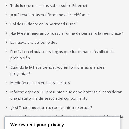
Todo lo que necesitas saber sobre Ethernet
¿Qué revelan las notificaciones del teléfono?
Rol de Cuidador en la Sociedad Digital
¿La IA está mejorando nuestra forma de pensar o la reemplaza?
La nueva era de los lípidos
El móvil en el aula: estrategias que funcionan más allá de la
prohibición
Cuando la IA hace ciencia, ¿quién formula las grandes
preguntas?
Medición del uso en la era de la IA
Informe especial: 10 preguntas que debe hacerse al considerar
una plataforma de gestión del conocimiento
¿Y si Tinder mostrara tu coeficiente intelectual?
La paradoja del piloto de IA: ¿Por qué crece exponencialmente la
complejidad de la IA empresarial?
We respect your privacy