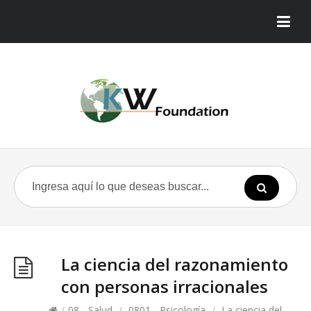
La ciencia del razonamiento
con personas irracionales
/
08 - Salud
/
0801 - Psicología
/
La ciencia del