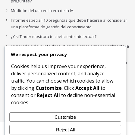
preguntas?
Medición del uso en la era de la IA
Informe especial: 10 preguntas que debe hacerse al considerar
una plataforma de gestión del conocimiento
¿Y si Tinder mostrara tu coeficiente intelectual?
La paradoja del piloto de IA: ¿Por qué crece exponencialmente la
complejidad de la IA empresarial?
We respect your privacy
Los organigramas de marketing se crearon para los canales. La
Cookies help us improve your experience,
IA acaba de dejarlos obsoletos.
deliver personalized content, and analyze
traffic. You can choose which cookies to allow
by clicking
Customize
. Click
Accept All
to
Buscar
consent or
Reject All
to decline non-essential
Buscar
cookies.
Customize
Reject All
Inicio
Blog
Bloques Temáticos