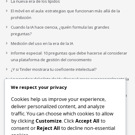
La nueva era de los lípidos
El móvil en el aula: estrategias que funcionan más allá de la
prohibición
Cuando la IA hace ciencia, ¿quién formula las grandes
preguntas?
Medición del uso en la era de la IA
Informe especial: 10 preguntas que debe hacerse al considerar
una plataforma de gestión del conocimiento
¿Y si Tinder mostrara tu coeficiente intelectual?
La paradoja del piloto de IA: ¿Por qué crece exponencialmente la
complejidad de la IA empresarial?
We respect your privacy
Los organigramas de marketing se crearon para los canales. La
Cookies help us improve your experience,
IA acaba de dejarlos obsoletos.
deliver personalized content, and analyze
traffic. You can choose which cookies to allow
by clicking
Customize
. Click
Accept All
to
Buscar
consent or
Reject All
to decline non-essential
Buscar