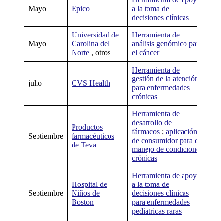
Mayo
Épico
a la toma de
her
decisiones clínicas
us
Universidad de
Herramienta de
Wa
Mayo
Carolina del
análisis genómico para
ge
Norte
, otros
el cáncer
Herramienta de
Ni
gestión de la atención
julio
CVS Health
her
para enfermedades
us
crónicas
Herramienta de
Ni
desarrollo de
Productos
her
fármacos
;
aplicación
Septiembre
farmacéuticos
uso
de consumidor para el
de Teva
apl
manejo de condiciones
dis
crónicas
Herramienta de apoyo
Hospital de
a la toma de
Ni
Septiembre
Niños de
decisiones clínicas
her
Boston
para enfermedades
us
pediátricas raras