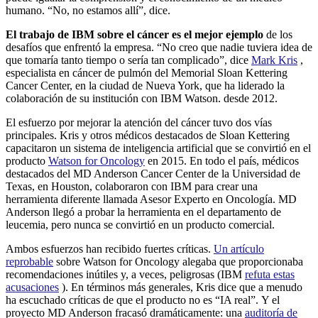
humano. “No, no estamos allí”, dice.
El trabajo de IBM sobre el cáncer
es el mejor ejemplo
de los
desafíos que enfrentó la empresa. “No creo que nadie tuviera idea de
que tomaría tanto tiempo o sería tan complicado”, dice
Mark Kris
,
especialista en cáncer de pulmón del Memorial Sloan Kettering
Cancer Center, en la ciudad de Nueva York, que ha liderado la
colaboración de su institución con IBM Watson. desde 2012.
El esfuerzo por mejorar la atención del cáncer tuvo dos vías
principales. Kris y otros médicos destacados de Sloan Kettering
capacitaron un sistema de inteligencia artificial que se convirtió en el
producto
Watson for Oncology
en 2015. En todo el país, médicos
destacados del MD Anderson Cancer Center de la Universidad de
Texas, en Houston, colaboraron con IBM para crear una
herramienta diferente llamada Asesor Experto en Oncología. MD
Anderson llegó a probar la herramienta en el departamento de
leucemia, pero nunca se convirtió en un producto comercial.
Ambos esfuerzos han recibido fuertes críticas.
Un artículo
reprobable
sobre Watson for Oncology alegaba que proporcionaba
recomendaciones inútiles y, a veces, peligrosas (IBM
refuta estas
acusaciones
). En términos más generales, Kris dice que a menudo
ha escuchado críticas de que el producto no es “IA real”. Y el
proyecto MD Anderson fracasó dramáticamente: una
auditoría de