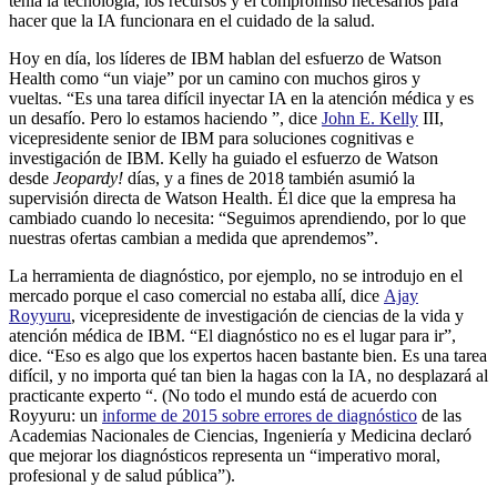
tenía la tecnología, los recursos y el compromiso necesarios para
hacer que la IA funcionara en el cuidado de la salud.
Hoy en día, los líderes de IBM hablan del esfuerzo de Watson
Health como “un viaje” por un camino con muchos giros y
vueltas. “Es una tarea difícil inyectar IA en la atención médica y es
un desafío. Pero lo estamos haciendo ”, dice
John E. Kelly
III,
vicepresidente senior de IBM para soluciones cognitivas e
investigación de IBM. Kelly ha guiado el esfuerzo de Watson
desde
Jeopardy!
días, y a fines de 2018 también asumió la
supervisión directa de Watson Health. Él dice que la empresa ha
cambiado cuando lo necesita: “Seguimos aprendiendo, por lo que
nuestras ofertas cambian a medida que aprendemos”.
La herramienta de diagnóstico, por ejemplo, no se introdujo en el
mercado porque el caso comercial no estaba allí, dice
Ajay
Royyuru
, vicepresidente de investigación de ciencias de la vida y
atención médica de IBM. “El diagnóstico no es el lugar para ir”,
dice. “Eso es algo que los expertos hacen bastante bien. Es una tarea
difícil, y no importa qué tan bien la hagas con la IA, no desplazará al
practicante experto “. (No todo el mundo está de acuerdo con
Royyuru: un
informe de 2015 sobre errores de diagnóstico
de las
Academias Nacionales de Ciencias, Ingeniería y Medicina declaró
que mejorar los diagnósticos representa un “imperativo moral,
profesional y de salud pública”).