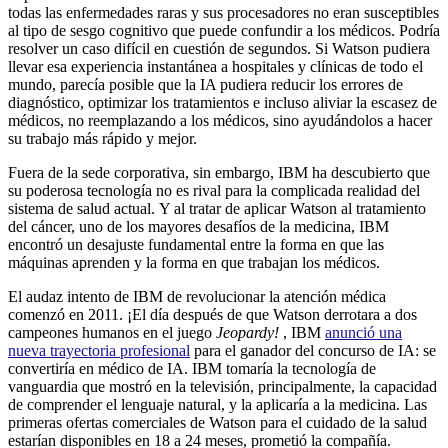
todas las enfermedades raras y sus procesadores no eran susceptibles
al tipo de sesgo cognitivo que puede confundir a los médicos. Podría
resolver un caso difícil en cuestión de segundos. Si Watson pudiera
llevar esa experiencia instantánea a hospitales y clínicas de todo el
mundo, parecía posible que la IA pudiera reducir los errores de
diagnóstico, optimizar los tratamientos e incluso aliviar la escasez de
médicos, no reemplazando a los médicos, sino ayudándolos a hacer
su trabajo más rápido y mejor.
Fuera de la sede corporativa, sin embargo, IBM ha descubierto que
su poderosa tecnología no es rival para la complicada realidad del
sistema de salud actual. Y al tratar de aplicar Watson al tratamiento
del cáncer, uno de los mayores desafíos de la medicina, IBM
encontró un desajuste fundamental entre la forma en que las
máquinas aprenden y la forma en que trabajan los médicos.
El audaz intento de IBM de revolucionar la atención médica
comenzó en 2011. ¡El día después de que Watson derrotara a dos
campeones humanos en el juego
Jeopardy!
, IBM
anunció una
nueva trayectoria profesional
para el ganador del concurso de IA: se
convertiría en médico de IA. IBM tomaría la tecnología de
vanguardia que mostró en la televisión, principalmente, la capacidad
de comprender el lenguaje natural, y la aplicaría a la medicina. Las
primeras ofertas comerciales de Watson para el cuidado de la salud
estarían disponibles en 18 a 24 meses, prometió la compañía.