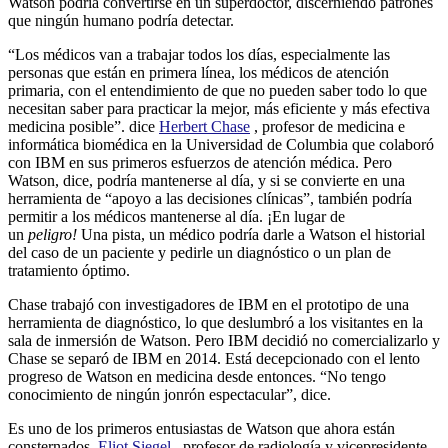
Watson podría convertirse en un superdoctor, discerniendo patrones
que ningún humano podría detectar.
“Los médicos van a trabajar todos los días, especialmente las
personas que están en primera línea, los médicos de atención
primaria, con el entendimiento de que no pueden saber todo lo que
necesitan saber para practicar la mejor, más eficiente y más efectiva
medicina posible”. dice
Herbert Chase
, profesor de medicina e
informática biomédica en la Universidad de Columbia que colaboró ​​
con IBM en sus primeros esfuerzos de atención médica. Pero
Watson, dice, podría mantenerse al día, y si se convierte en una
herramienta de “apoyo a las decisiones clínicas”, también podría
permitir a los médicos mantenerse al día. ¡En lugar de
un
peligro!
Una pista, un médico podría darle a Watson el historial
del caso de un paciente y pedirle un diagnóstico o un plan de
tratamiento óptimo.
Chase trabajó con investigadores de IBM en el prototipo de una
herramienta de diagnóstico, lo que deslumbró a los visitantes en la
sala de inmersión de Watson. Pero IBM decidió no comercializarlo y
Chase se separó de IBM en 2014. Está decepcionado con el lento
progreso de Watson en medicina desde entonces. “No tengo
conocimiento de ningún jonrón espectacular”, dice.
Es uno de los primeros entusiastas de Watson que ahora están
consternados.
Eliot Siegel
, profesor de radiología y vicepresidente