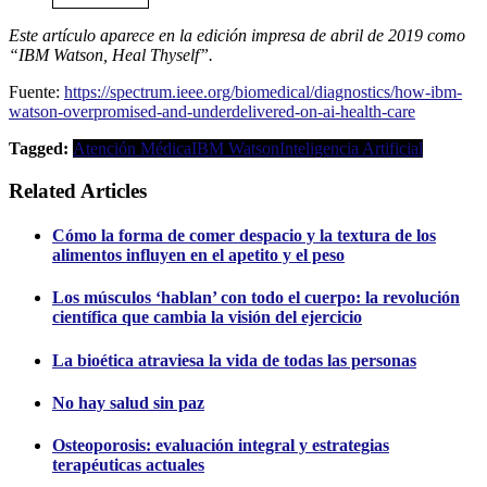
Este artículo aparece en la edición impresa de abril de 2019 como
“IBM Watson, Heal Thyself”.
Fuente:
https://spectrum.ieee.org/biomedical/diagnostics/how-ibm-
watson-overpromised-and-underdelivered-on-ai-health-care
Tagged:
Atención Médica
IBM Watson
Inteligencia Artificial
Related Articles
Cómo la forma de comer despacio y la textura de los
alimentos influyen en el apetito y el peso
Los músculos ‘hablan’ con todo el cuerpo: la revolución
científica que cambia la visión del ejercicio
La bioética atraviesa la vida de todas las personas
No hay salud sin paz
Osteoporosis: evaluación integral y estrategias
terapéuticas actuales