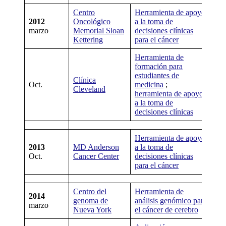
Centro
Herramienta de apoyo
2012
Oncológico
a la toma de
Wa
marzo
Memorial Sloan
decisiones clínicas
On
Kettering
para el cáncer
Herramienta de
formación para
estudiantes de
Si
Clínica
Oct.
medicina
;
her
Cleveland
herramienta de apoyo
us
a la toma de
decisiones clínicas
Herramienta de apoyo
Ni
2013
MD Anderson
a la toma de
her
Oct.
Cancer Center
decisiones clínicas
us
para el cáncer
Centro del
Herramienta de
Ni
2014
genoma de
análisis genómico para
her
marzo
Nueva York
el cáncer de cerebro
us