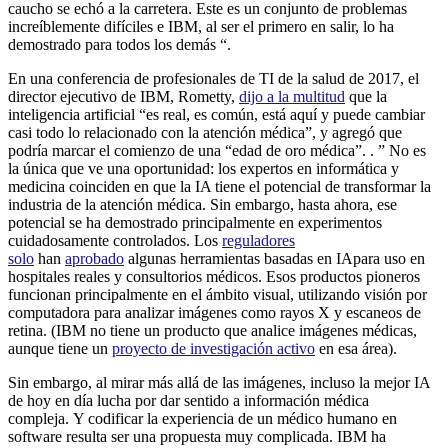
caucho se echó a la carretera. Este es un conjunto de problemas
increíblemente difíciles e IBM, al ser el primero en salir, lo ha
demostrado para todos los demás “.
En una conferencia de profesionales de TI de la salud de 2017, el
director ejecutivo de IBM, Rometty,
dijo a la multitud
que la
inteligencia artificial “es real, es común, está aquí y puede cambiar
casi todo lo relacionado con la atención médica”, y agregó que
podría marcar el comienzo de una “edad de oro médica”. . ” No es
la única que ve una oportunidad: los expertos en informática y
medicina coinciden en que la IA tiene el potencial de transformar la
industria de la atención médica. Sin embargo, hasta ahora, ese
potencial se ha demostrado principalmente en experimentos
cuidadosamente controlados. Los
reguladores
solo
han
aprobado
algunas herramientas basadas en IA
para uso en
hospitales reales y consultorios médicos. Esos productos pioneros
funcionan principalmente en el ámbito visual, utilizando visión por
computadora para analizar imágenes como rayos X y escaneos de
retina. (IBM no tiene un producto que analice imágenes médicas,
aunque tiene un
proyecto de investigación activo
en esa área).
Sin embargo, al mirar más allá de las imágenes, incluso la mejor IA
de hoy en día lucha por dar sentido a información médica
compleja. Y codificar la experiencia de un médico humano en
software resulta ser una propuesta muy complicada. IBM ha