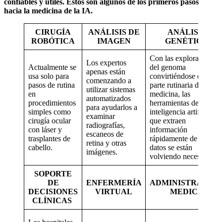
confiables y útiles. Estos son algunos de los primeros pasos
hacia la medicina de la IA.
CIRUGÍA
ANÁLISIS DE
ANÁLISIS
ROBÓTICA
IMAGEN
GENÉTICO
Con las exploraciones
Los expertos
Actualmente se
del genoma
apenas están
usa solo para
convirtiéndose en una
comenzando a
pasos de rutina
parte rutinaria de la
utilizar sistemas
en
medicina, las
automatizados
procedimientos
herramientas de
para ayudarlos a
simples como
inteligencia artificial
examinar
cirugía ocular
que extraen
radiografías,
con láser y
información
escaneos de
trasplantes de
rápidamente de los
retina y otras
cabello.
datos se están
imágenes.
volviendo necesarias.
SOPORTE
DE
ENFERMERÍA
ADMINISTRACIO
DECISIONES
VIRTUAL
MEDICA
CLÍNICAS