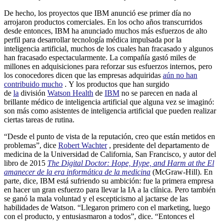
De hecho, los proyectos que IBM anunció ese primer día no
arrojaron productos comerciales. En los ocho años transcurridos
desde entonces, IBM ha anunciado muchos más esfuerzos de alto
perfil para desarrollar tecnología médica impulsada por la
inteligencia artificial, muchos de los cuales han fracasado y algunos
han fracasado espectacularmente. La compañía gastó miles de
millones en adquisiciones para reforzar sus esfuerzos internos, pero
los conocedores dicen que las empresas adquiridas
aún no han
contribuido mucho
. Y los productos que han surgido
de
la
división
Watson Health
de
IBM
no se parecen en nada al
brillante médico de inteligencia artificial que alguna vez se imaginó:
son más como asistentes de inteligencia artificial que pueden realizar
ciertas tareas de rutina.
“Desde el punto de vista de la reputación, creo que están metidos en
problemas”, dice
Robert Wachter
, presidente del departamento de
medicina de la Universidad de California, San Francisco, y autor del
libro de 2015
The Digital Doctor: Hope, Hype, and Harm at the El
amanecer de la era informática de la medicina
(McGraw-Hill). En
parte, dice, IBM está sufriendo su ambición: fue la primera empresa
en hacer un gran esfuerzo para llevar la IA a la clínica. Pero también
se ganó la mala voluntad y el escepticismo al jactarse de las
habilidades de Watson. “Llegaron primero con el marketing, luego
con el producto, y entusiasmaron a todos”, dice. “Entonces el