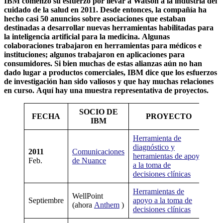
IBM comenzó su esfuerzo por llevar a Watson a la industria del
cuidado de la salud en 2011. Desde entonces, la compañía ha
hecho casi 50 anuncios sobre asociaciones que estaban
destinadas a desarrollar nuevas herramientas habilitadas para
la inteligencia artificial para la medicina. Algunas
colaboraciones trabajaron en herramientas para médicos e
instituciones; algunos trabajaron en aplicaciones para
consumidores. Si bien muchas de estas alianzas aún no han
dado lugar a productos comerciales, IBM dice que los esfuerzos
de investigación han sido valiosos y que hay muchas relaciones
en curso. Aquí hay una muestra representativa de proyectos.
SOCIO DE
FECHA
PROYECTO
IBM
Herramienta de
diagnóstico y
Si
2011
Comunicaciones
herramientas de apoyo
her
Feb.
de Nuance
a la toma de
us
decisiones clínicas
Herramientas de
Si
WellPoint
Septiembre
apoyo a la toma de
her
(ahora
Anthem
)
decisiones clínicas
us