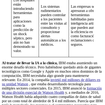
Los hospitales
están
Los sistemas
Las empresas se
introduciendo
rudimentarios
apresuran a ofrecer
herramientas
pueden controlar
herramientas
para
a los pacientes
habilitadas para
aplicaciones
entre las visitas al
inteligencia artificial
como la
consultorio y
que pueden aumentar
predicción de
proporcionar
la eficiencia en tareas
un shock
alertas
como facturación y
séptico, pero
automáticas a los
reclamaciones de
aún no han
médicos.
seguros.
demostrado su
valor.
Al tratar de llevar la IA a la clínica,
IBM estaba asumiendo un
enorme desafío técnico. Pero habiéndose quedado atrás de gigantes
tecnológicos como Google y Apple en muchos otros dominios de la
computación, IBM necesitaba algo grande para mantenerse
relevante. En 2014, la compañía
invirtió mil millones de dólares en
su unidad Watson
, que estaba desarrollando tecnología para
múltiples sectores comerciales. En 2015, IBM anunció la
formación
de una división especial de Watson Health
y, a mediados de 2016,
Watson Health había adquirido cuatro compañías de datos de salud
por un costo total de alrededor de $ 4 mil millones. Parecía que IBM