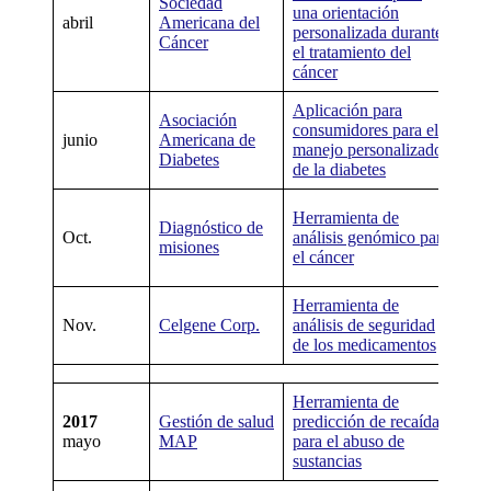
Sociedad
una orientación
ni
abril
Americana del
personalizada durante
apl
Cáncer
el tratamiento del
dis
cáncer
Aplicación para
No
Asociación
consumidores para el
ni
junio
Americana de
manejo personalizado
apl
Diabetes
de la diabetes
dis
Wa
Herramienta de
Diagnóstico de
ge
Oct.
análisis genómico para
misiones
Qu
el cáncer
Di
Herramienta de
Ni
Nov.
Celgene Corp.
análisis de seguridad
her
de los medicamentos
us
Herramienta de
Ni
2017
Gestión de salud
predicción de recaídas
her
mayo
MAP
para el abuso de
us
sustancias