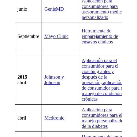
Aplicación para
No
consumidores para
ni
junio
GenieMD
asesoramiento médico
apl
personalizado
dis
Wat
Herramienta de
em
Septiembre
Mayo Clinic
emparejamiento de
de
ensayos clínicos
clí
Aplicación para el
consumidor para el
coaching antes y
No
2015
Johnson y
después de la
apl
abril
Johnson
operación; aplicación
dis
de consumidor para el
manejo de condiciones
crónicas
Aplicación para
consumidores para el
Ap
abril
Medtronic
manejo personalizado
Su
de la diabetes
Herramienta de apoyo
Ni