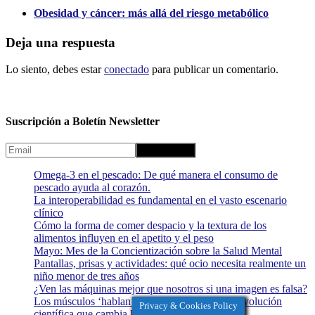
Obesidad y cáncer: más allá del riesgo metabólico
Deja una respuesta
Lo siento, debes estar
conectado
para publicar un comentario.
Suscripción a Boletín Newsletter
Omega-3 en el pescado: De qué manera el consumo de
pescado ayuda al corazón.
La interoperabilidad es fundamental en el vasto escenario
clínico
Cómo la forma de comer despacio y la textura de los
alimentos influyen en el apetito y el peso
Mayo: Mes de la Concientización sobre la Salud Mental
Pantallas, prisas y actividades: qué ocio necesita realmente un
niño menor de tres años
¿Ven las máquinas mejor que nosotros si una imagen es falsa?
Los músculos ‘hablan’ con todo el cuerpo: la revolución
Privacy & Cookies Policy
científica que cambia la visión del ejercicio