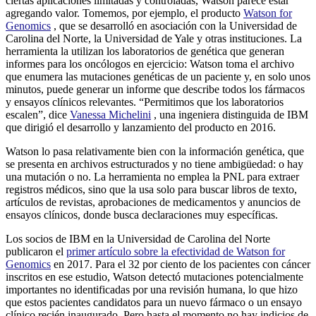
ciertas aplicaciones limitadas y controladas, Watson parece estar
agregando valor. Tomemos, por ejemplo, el producto
Watson for
Genomics
, que se desarrolló en asociación con la Universidad de
Carolina del Norte, la Universidad de Yale y otras instituciones. La
herramienta la utilizan los laboratorios de genética que generan
informes para los oncólogos en ejercicio: Watson toma el archivo
que enumera las mutaciones genéticas de un paciente y, en solo unos
minutos, puede generar un informe que describe todos los fármacos
y ensayos clínicos relevantes. “Permitimos que los laboratorios
escalen”, dice
Vanessa Michelini
, una ingeniera distinguida de IBM
que dirigió el desarrollo y lanzamiento del producto en 2016.
Watson lo pasa relativamente bien con la información genética, que
se presenta en archivos estructurados y no tiene ambigüedad: o hay
una mutación o no. La herramienta no emplea la PNL para extraer
registros médicos, sino que la usa solo para buscar libros de texto,
artículos de revistas, aprobaciones de medicamentos y anuncios de
ensayos clínicos, donde busca declaraciones muy específicas.
Los socios de IBM en la Universidad de Carolina del Norte
publicaron el
primer artículo sobre la efectividad
de Watson for
Genomics
en 2017. Para el 32 por ciento de los pacientes con cáncer
inscritos en ese estudio, Watson detectó mutaciones potencialmente
importantes no identificadas por una revisión humana, lo que hizo
que estos pacientes candidatos para un nuevo fármaco o un ensayo
clínico recién inaugurado. Pero hasta el momento no hay indicios de