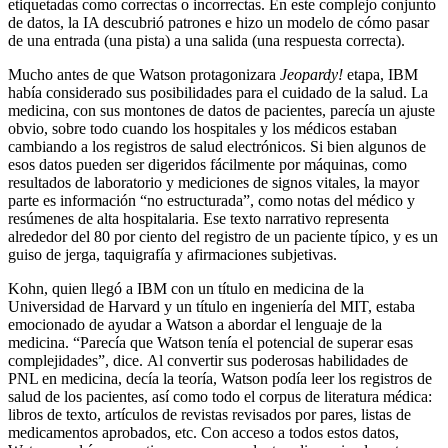
etiquetadas como correctas o incorrectas. En este complejo conjunto
de datos, la IA descubrió patrones e hizo un modelo de cómo pasar
de una entrada (una pista) a una salida (una respuesta correcta).
Mucho antes de que Watson protagonizara
Jeopardy!
etapa, IBM
había considerado sus posibilidades para el cuidado de la salud. La
medicina, con sus montones de datos de pacientes, parecía un ajuste
obvio, sobre todo cuando los hospitales y los médicos estaban
cambiando a los registros de salud electrónicos. Si bien algunos de
esos datos pueden ser digeridos fácilmente por máquinas, como
resultados de laboratorio y mediciones de signos vitales, la mayor
parte es información “no estructurada”, como notas del médico y
resúmenes de alta hospitalaria. Ese texto narrativo representa
alrededor del 80 por ciento del registro de un paciente típico, y es un
guiso de jerga, taquigrafía y afirmaciones subjetivas.
Kohn, quien llegó a IBM con un título en medicina de la
Universidad de Harvard y un título en ingeniería del MIT, estaba
emocionado de ayudar a Watson a abordar el lenguaje de la
medicina. “Parecía que Watson tenía el potencial de superar esas
complejidades”, dice. Al convertir sus poderosas habilidades de
PNL en medicina, decía la teoría, Watson podía leer los registros de
salud de los pacientes, así como todo el corpus de literatura médica:
libros de texto, artículos de revistas revisados ​​por pares, listas de
medicamentos aprobados, etc. Con acceso a todos estos datos,