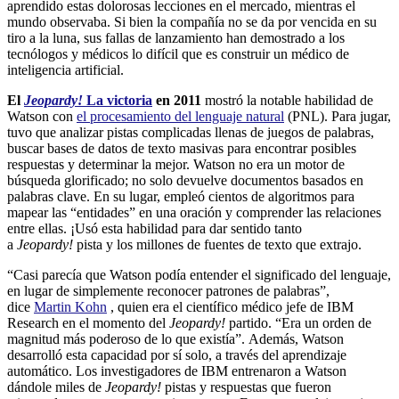
aprendido estas dolorosas lecciones en el mercado, mientras el
mundo observaba. Si bien la compañía no se da por vencida en su
tiro a la luna, sus fallas de lanzamiento han demostrado a los
tecnólogos y médicos lo difícil que es construir un médico de
inteligencia artificial.
El
Jeopardy!
La victoria
en 2011
mostró la notable habilidad de
Watson con
el procesamiento del lenguaje natural
(PNL). Para jugar,
tuvo que analizar pistas complicadas llenas de juegos de palabras,
buscar bases de datos de texto masivas para encontrar posibles
respuestas y determinar la mejor. Watson no era un motor de
búsqueda glorificado; no solo devuelve documentos basados ​​en
palabras clave. En su lugar, empleó cientos de algoritmos para
mapear las “entidades” en una oración y comprender las relaciones
entre ellas. ¡Usó esta habilidad para dar sentido tanto
a
Jeopardy!
pista y los millones de fuentes de texto que extrajo.
“Casi parecía que Watson podía entender el significado del lenguaje,
en lugar de simplemente reconocer patrones de palabras”,
dice
Martin Kohn
, quien era el científico médico jefe de IBM
Research en el momento del
Jeopardy!
partido. “Era un orden de
magnitud más poderoso de lo que existía”. Además, Watson
desarrolló esta capacidad por sí solo, a través del aprendizaje
automático. Los investigadores de IBM entrenaron a Watson
dándole miles de
Jeopardy!
pistas y respuestas que fueron