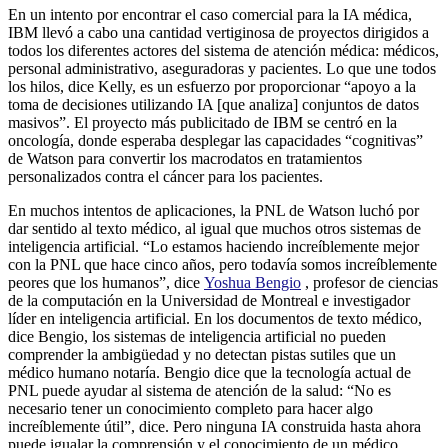
En un intento por encontrar el caso comercial para la IA médica,
IBM llevó a cabo una cantidad vertiginosa de proyectos dirigidos a
todos los diferentes actores del sistema de atención médica: médicos,
personal administrativo, aseguradoras y pacientes. Lo que une todos
los hilos, dice Kelly, es un esfuerzo por proporcionar “apoyo a la
toma de decisiones utilizando IA [que analiza] conjuntos de datos
masivos”. El proyecto más publicitado de IBM se centró en la
oncología, donde esperaba desplegar las capacidades “cognitivas”
de Watson para convertir los macrodatos en tratamientos
personalizados contra el cáncer para los pacientes.
En muchos intentos de aplicaciones, la PNL de Watson luchó por
dar sentido al texto médico, al igual que muchos otros sistemas de
inteligencia artificial. “Lo estamos haciendo increíblemente mejor
con la PNL que hace cinco años, pero todavía somos increíblemente
peores que los humanos”, dice
Yoshua Bengio
, profesor de ciencias
de la computación en la Universidad de Montreal e investigador
líder en inteligencia artificial. En los documentos de texto médico,
dice Bengio, los sistemas de inteligencia artificial no pueden
comprender la ambigüedad y no detectan pistas sutiles que un
médico humano notaría. Bengio dice que la tecnología actual de
PNL puede ayudar al sistema de atención de la salud: “No es
necesario tener un conocimiento completo para hacer algo
increíblemente útil”, dice. Pero ninguna IA construida hasta ahora
puede igualar la comprensión y el conocimiento de un médico