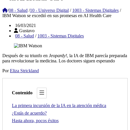
/
08 - Salud
/
10 - Universo Digital
/
1003 - Sistemas Digitales
/
IBM Watson se excedió en sus promesas en AI Health Care
16/03/2021
Gustavo
08 - Salud
/
1003 - Sistemas Digitales
Después de su triunfo en
Jeopardy!
, la IA de IBM parecía preparada
para revolucionar la medicina. Los doctores siguen esperando
Por
Eliza Strickland
Contenido
La primera incursión de la IA en la atención médica
¿Estás de acuerdo?
Hasta ahora, pocos éxitos