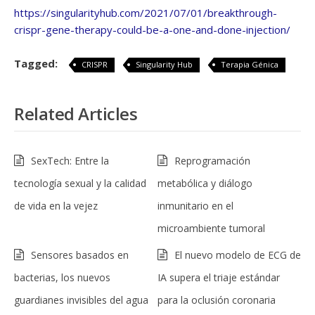
https://singularityhub.com/2021/07/01/breakthrough-
crispr-gene-therapy-could-be-a-one-and-done-injection/
Tagged:
CRISPR
Singularity Hub
Terapia Génica
Related Articles
SexTech: Entre la
Reprogramación
tecnología sexual y la calidad
metabólica y diálogo
de vida en la vejez
inmunitario en el
microambiente tumoral
Sensores basados en
El nuevo modelo de ECG de
bacterias, los nuevos
IA supera el triaje estándar
guardianes invisibles del agua
para la oclusión coronaria