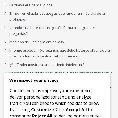
La nueva era de los lípidos
El móvil en el aula: estrategias que funcionan más allá de la
prohibición
Cuando la IA hace ciencia, ¿quién formula las grandes
preguntas?
Medición del uso en la era de la IA
Informe especial: 10 preguntas que debe hacerse al considerar
una plataforma de gestión del conocimiento
¿Y si Tinder mostrara tu coeficiente intelectual?
La paradoja del piloto de IA: ¿Por qué crece exponencialmente la
complejidad de la IA empresarial?
We respect your privacy
Los organigramas de marketing se crearon para los canales. La
Cookies help us improve your experience,
IA acaba de dejarlos obsoletos.
deliver personalized content, and analyze
traffic. You can choose which cookies to allow
by clicking
Customize
. Click
Accept All
to
Buscar
consent or
Reject All
to decline non-essential
Buscar