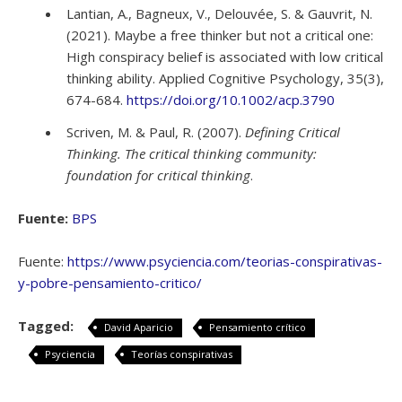
Lantian, A., Bagneux, V., Delouvée, S. & Gauvrit, N.
(2021). Maybe a free thinker but not a critical one:
High conspiracy belief is associated with low critical
thinking ability. Applied Cognitive Psychology, 35(3),
674-684.
https://doi.org/10.1002/acp.3790
Scriven, M. & Paul, R. (2007).
Defining Critical
Thinking. The critical thinking community:
foundation for critical thinking
.
Fuente:
BPS
Fuente:
https://www.psyciencia.com/teorias-conspirativas-
y-pobre-pensamiento-critico/
Tagged:
David Aparicio
Pensamiento crítico
Psyciencia
Teorías conspirativas