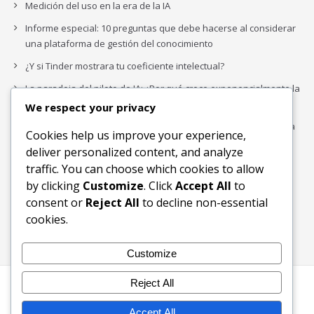
Medición del uso en la era de la IA
Informe especial: 10 preguntas que debe hacerse al considerar
una plataforma de gestión del conocimiento
¿Y si Tinder mostrara tu coeficiente intelectual?
La paradoja del piloto de IA: ¿Por qué crece exponencialmente la
complejidad de la IA empresarial?
We respect your privacy
Los organigramas de marketing se crearon para los canales. La
Cookies help us improve your experience,
IA acaba de dejarlos obsoletos.
deliver personalized content, and analyze
traffic. You can choose which cookies to allow
by clicking
Customize
. Click
Accept All
to
Buscar
consent or
Reject All
to decline non-essential
Buscar
cookies.
Customize
Reject All
Inicio
Blog
Bloques Temáticos
Productos & Servicios
Contactos
Acerca de
Accept All