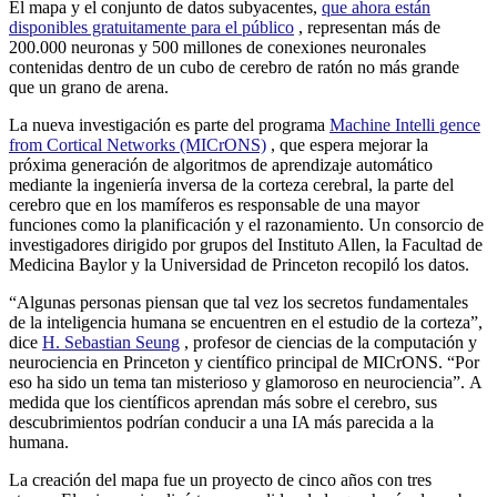
El mapa y el conjunto de datos subyacentes,
que ahora están
disponibles gratuitamente para el público
, representan más de
200.000 neuronas y 500 millones de conexiones neuronales
contenidas dentro de un cubo de cerebro de ratón no más grande
que un grano de arena.
La nueva investigación es parte del programa
Machine Intelli
gence
from Cortical Networks (MICrONS)
, que espera mejorar la
próxima generación de algoritmos de aprendizaje automático
mediante la ingeniería inversa de la corteza cerebral, la parte del
cerebro que en los mamíferos es responsable de una mayor
funciones como la planificación y el razonamiento. Un consorcio de
investigadores dirigido por grupos del Instituto Allen, la Facultad de
Medicina Baylor y la Universidad de Princeton recopiló los datos.
“Algunas personas piensan que tal vez los secretos fundamentales
de la inteligencia humana se encuentren en el estudio de la corteza”,
dice
H. Sebastian Seung
, profesor de ciencias de la computación y
neurociencia en Princeton y científico principal de MICrONS. “Por
eso ha sido un tema tan misterioso y glamoroso en neurociencia”. A
medida que los científicos aprendan más sobre el cerebro, sus
descubrimientos podrían conducir a una IA más parecida a la
humana.
La creación del mapa fue un proyecto de cinco años con tres