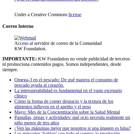
Under a Creative Commons
license
Correo Interno
Acceso al servidor de correo de la Comunidad
KW Foundation.
IMPORTANTE:
KW Foundation no vende publicidad de terceros
ni promociona contenidos pagos. Somos independientes, desde
siempre.
Omega-3 en el pescado: De qué manera el consumo de
pescado ayuda al corazón.
La interoperabilidad es fundamental en el vasto escenario
clínico
Cómo la forma de comer despacio y la textura de los
alimentos influyen en el apetito y el peso
Mayo: Mes de la Concientización sobre la Salud Mental
Pantallas, prisas y actividades: qué ocio necesita realmente un
niño menor de tres años
¿Ven las máquinas mejor que nosotros si una imagen es falsa?
Los músculos ‘hablan’ con todo el cuerpo: la revolución