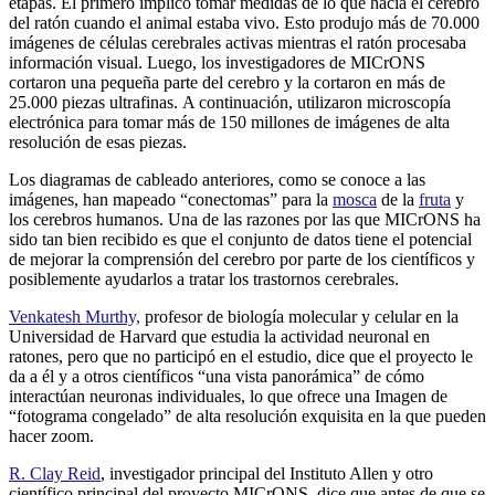
etapas. El primero implicó tomar medidas de lo que hacía el cerebro
del ratón cuando el animal estaba vivo. Esto produjo más de 70.000
imágenes de células cerebrales activas mientras el ratón procesaba
información visual. Luego, los investigadores de MICrONS
cortaron una pequeña parte del cerebro y la cortaron en más de
25.000 piezas ultrafinas. A continuación, utilizaron microscopía
electrónica para tomar más de 150 millones de imágenes de alta
resolución de esas piezas.
Los diagramas de cableado anteriores, como se conoce a las
imágenes, han mapeado “conectomas” para la
mosca
de la
fruta
y
los cerebros humanos. Una de las razones por las que MICrONS ha
sido tan bien recibido es que el conjunto de datos tiene el potencial
de mejorar la comprensión del cerebro por parte de los científicos y
posiblemente ayudarlos a tratar los trastornos cerebrales.
Venkatesh Murthy,
profesor de biología molecular y celular en la
Universidad de Harvard que estudia la actividad neuronal en
ratones, pero que no participó en el estudio, dice que el proyecto le
da a él y a otros científicos “una vista panorámica” de cómo
interactúan neuronas individuales, lo que ofrece una Imagen de
“fotograma congelado” de alta resolución exquisita en la que pueden
hacer zoom.
R. Clay Reid
, investigador principal del Instituto Allen y otro
científico principal del proyecto MICrONS, dice que antes de que se