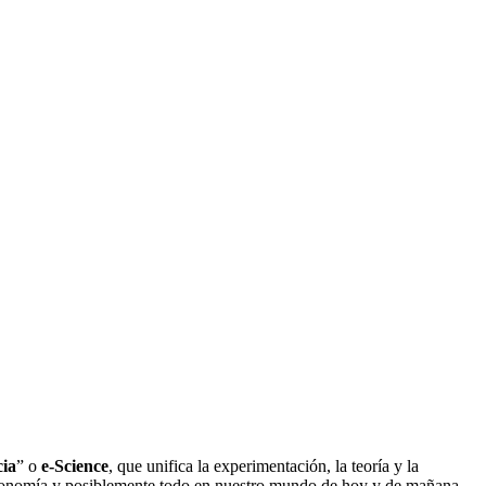
cia
” o
e-Science
, que unifica la experimentación, la teoría y la
a economía y posiblemente todo en nuestro mundo de hoy y de mañana.