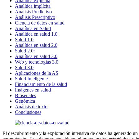
Analítica explícita
Analítica implícita
Análisis Predictivo
Análisis Prescriptivo
Ciencia de datos en salud
Analítica en Salud
Analítica en salud 1.0
Salud 1.0
Analítica en salud 2.0
Salud 2.0:
Analítica en salud 3.0
Web y tecnologías 3.0:
Salud 3.0
Aplicaciones de la AS
Salud Inteligente
Financiamiento de la salud
Imágenes en salud
Bioseñales
Genómica
Análisis de texto
Conclusiones
El descubrimiento y la exploración intensiva de datos ha generado un 
computación. Los datos se consideran el nuevo activo estratégico, e 