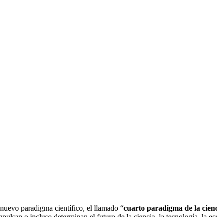
nuevo paradigma científico, el llamado “
cuarto paradigma de la cien
impulsan o incluso determinan el futuro de la ciencia, la tecnología, l