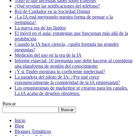
Todo lo que necesitas saber sobre Ethernet
¿Qué revelan las notificaciones del teléfono?
Rol de Cuidador en la Sociedad Digital
¿La IA está mejorando nuestra forma de pensar o la
reemplaza?
La nueva era de los lípidos
El móvil en el aula: estrategias que funcionan más allá de la
prohibición
Cuando la IA hace ciencia, ¿quién formula las grandes
preguntas?
Medición del uso en la era de la IA
Informe especial: 10 preguntas que debe hacerse al considerar
una plataforma de gestión del conocimiento
¿Y si Tinder mostrara tu coeficiente intelectual?
La paradoja del piloto de IA: ¿Por qué crece
exponencialmente la complejidad de la IA empresarial?
Los organigramas de marketing se crearon para los canales.
La IA acaba de dejarlos obsoletos.
Buscar
Buscar
Inicio
Blog
Bloques Temáticos