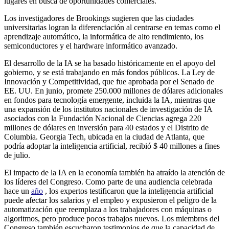
lugares en busca de oportunidades comerciales.
Los investigadores de Brookings sugieren que las ciudades
universitarias logran la diferenciación al centrarse en temas como el
aprendizaje automático, la informática de alto rendimiento, los
semiconductores y el hardware informático avanzado.
El desarrollo de la IA se ha basado históricamente en el apoyo del
gobierno, y se está trabajando en más fondos públicos. La Ley de
Innovación y Competitividad, que fue aprobada por el Senado de
EE. UU. En junio, promete 250.000 millones de dólares adicionales
en fondos para tecnología emergente, incluida la IA, mientras que
una expansión de los institutos nacionales de investigación de IA
asociados con la Fundación Nacional de Ciencias agrega 220
millones de dólares en inversión para 40 estados y el Distrito de
Columbia. Georgia Tech, ubicada en la ciudad de Atlanta, que
podría adoptar la inteligencia artificial, recibió $ 40 millones a fines
de julio.
El impacto de la IA en la economía también ha atraído la atención de
los líderes del Congreso. Como parte de una audiencia celebrada
hace un
año
, los expertos testificaron que la inteligencia artificial
puede afectar los salarios y el empleo y expusieron el peligro de la
automatización que reemplaza a los trabajadores con máquinas o
algoritmos, pero produce pocos trabajos nuevos. Los miembros del
Congreso también escucharon testimonios de que la capacidad de