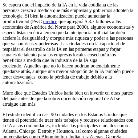
Se espera que el impacto de la IA en la vida cotidiana de las
personas crezca a medida que más empresas y gobiernos adopten la
tecnología. Si bien la automatización puede aumentar la
productividad (PwC
predice
que agregará $ 3.7 billones a las
economías de América del Norte para 2030), algunos economistas y
especialistas en ética temen que la inteligencia artificial también
acelere la desigualdad y otorgue más riqueza y poder a las personas
que ya son ricas y poderosas. Las ciudades con la capacidad de
respaldar el desarrollo de la IA en las primeras etapas y forjar
canales de talento para las empresas locales cosecharán los
beneficios a medida que la industria de la IA siga
creciendo. Aquellos que no lo hacen podrían potencialmente
quedarse atrás, aunque una mayor adopción de la IA también puede
tener desventajas, como la pérdida de trabajo debido a la
automatización.
Muro dice que Estados Unidos haría bien en invertir en otras partes
del país antes de que la sobreconcentración regional de AI se
arraigue aún más.
El estudio identifica casi 90 ciudades en los Estados Unidos que
tienen el potencial de traer más trabajos y recursos relacionados con
la IA a sus comunidades, incluidas las principales ciudades como
Atlanta, Chicago, Detroit y Houston, así como algunas ciudades
universitarias como Bloomington, Indiana. y Atenas, Georgia.