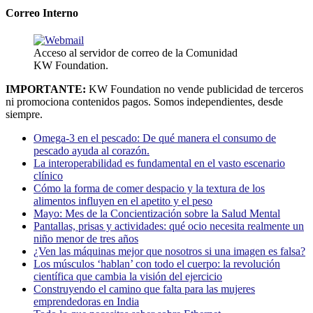
Correo Interno
Acceso al servidor de correo de la Comunidad
KW Foundation.
IMPORTANTE:
KW Foundation no vende publicidad de terceros
ni promociona contenidos pagos. Somos independientes, desde
siempre.
Omega-3 en el pescado: De qué manera el consumo de
pescado ayuda al corazón.
La interoperabilidad es fundamental en el vasto escenario
clínico
Cómo la forma de comer despacio y la textura de los
alimentos influyen en el apetito y el peso
Mayo: Mes de la Concientización sobre la Salud Mental
Pantallas, prisas y actividades: qué ocio necesita realmente un
niño menor de tres años
¿Ven las máquinas mejor que nosotros si una imagen es falsa?
Los músculos ‘hablan’ con todo el cuerpo: la revolución
científica que cambia la visión del ejercicio
Construyendo el camino que falta para las mujeres
emprendedoras en India