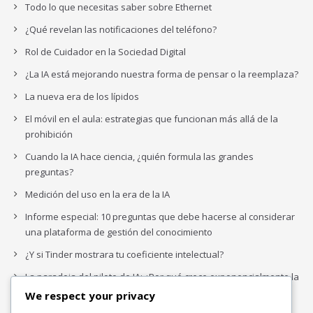
Todo lo que necesitas saber sobre Ethernet
¿Qué revelan las notificaciones del teléfono?
Rol de Cuidador en la Sociedad Digital
¿La IA está mejorando nuestra forma de pensar o la reemplaza?
La nueva era de los lípidos
El móvil en el aula: estrategias que funcionan más allá de la
prohibición
Cuando la IA hace ciencia, ¿quién formula las grandes
preguntas?
Medición del uso en la era de la IA
Informe especial: 10 preguntas que debe hacerse al considerar
una plataforma de gestión del conocimiento
¿Y si Tinder mostrara tu coeficiente intelectual?
La paradoja del piloto de IA: ¿Por qué crece exponencialmente la
complejidad de la IA empresarial?
We respect your privacy