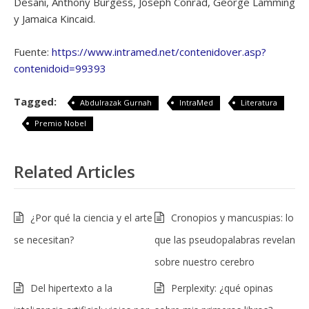
Desani, Anthony Burgess, Joseph Conrad, George Lamming
y Jamaica Kincaid.
Fuente:
https://www.intramed.net/contenidover.asp?
contenidoid=99393
Tagged:
Abdulrazak Gurnah
IntraMed
Literatura
Premio Nobel
Related Articles
¿Por qué la ciencia y el arte
Cronopios y mancuspias: lo
se necesitan?
que las pseudopalabras revelan
sobre nuestro cerebro
Del hipertexto a la
Perplexity: ¿qué opinas