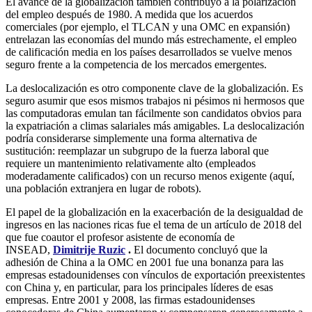
El avance de la globalización también contribuyó a la polarización
del empleo después de 1980. A medida que los acuerdos
comerciales (por ejemplo, el TLCAN y una OMC en expansión)
entrelazan las economías del mundo más estrechamente, el empleo
de calificación media en los países desarrollados se vuelve menos
seguro frente a la competencia de los mercados emergentes.
La deslocalización es otro componente clave de la globalización. Es
seguro asumir que esos mismos trabajos ni pésimos ni hermosos que
las computadoras emulan tan fácilmente son candidatos obvios para
la expatriación a climas salariales más amigables. La deslocalización
podría considerarse simplemente una forma alternativa de
sustitución: reemplazar un subgrupo de la fuerza laboral que
requiere un mantenimiento relativamente alto (empleados
moderadamente calificados) con un recurso menos exigente (aquí,
una población extranjera en lugar de robots).
El papel de la globalización en la exacerbación de la desigualdad de
ingresos en las naciones ricas fue el tema de un artículo de 2018 del
que fue coautor el profesor asistente de economía de
INSEAD,
Dimitrije Ruzic
.
El documento concluyó que la
adhesión de China a la OMC en 2001 fue una bonanza para las
empresas estadounidenses con vínculos de exportación preexistentes
con China y, en particular, para los principales líderes de esas
empresas. Entre 2001 y 2008, las firmas estadounidenses