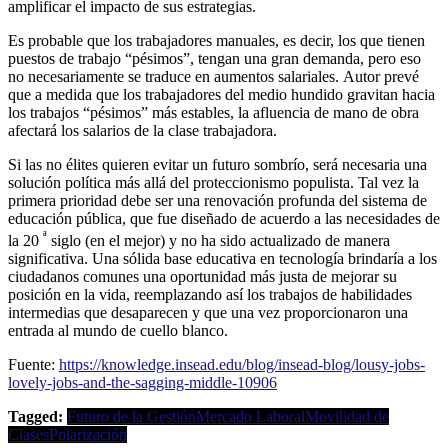
amplificar el impacto de sus estrategias.
Es probable que los trabajadores manuales, es decir, los que tienen
puestos de trabajo “pésimos”, tengan una gran demanda, pero eso
no necesariamente se traduce en aumentos salariales. Autor prevé
que a medida que los trabajadores del medio hundido gravitan hacia
los trabajos “pésimos” más estables, la afluencia de mano de obra
afectará los salarios de la clase trabajadora.
Si las no élites quieren evitar un futuro sombrío, será necesaria una
solución política más allá del proteccionismo populista. Tal vez la
primera prioridad debe ser una renovación profunda del sistema de
educación pública, que fue diseñado de acuerdo a las necesidades de
ª
la 20
siglo (en el mejor) y no ha sido actualizado de manera
significativa. Una sólida base educativa en tecnología brindaría a los
ciudadanos comunes una oportunidad más justa de mejorar su
posición en la vida, reemplazando así los trabajos de habilidades
intermedias que desaparecen y que una vez proporcionaron una
entrada al mundo de cuello blanco.
Fuente:
https://knowledge.insead.edu/blog/insead-blog/lousy-jobs-
lovely-jobs-and-the-sagging-middle-10906
Tagged:
Futuro de la Gestión
Mercado Laboral
Movilidad de
Clases
Polarización