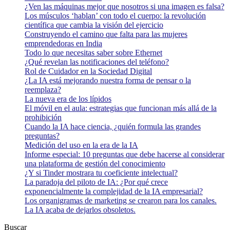
¿Ven las máquinas mejor que nosotros si una imagen es falsa?
Los músculos ‘hablan’ con todo el cuerpo: la revolución
científica que cambia la visión del ejercicio
Construyendo el camino que falta para las mujeres
emprendedoras en India
Todo lo que necesitas saber sobre Ethernet
¿Qué revelan las notificaciones del teléfono?
Rol de Cuidador en la Sociedad Digital
¿La IA está mejorando nuestra forma de pensar o la
reemplaza?
La nueva era de los lípidos
El móvil en el aula: estrategias que funcionan más allá de la
prohibición
Cuando la IA hace ciencia, ¿quién formula las grandes
preguntas?
Medición del uso en la era de la IA
Informe especial: 10 preguntas que debe hacerse al considerar
una plataforma de gestión del conocimiento
¿Y si Tinder mostrara tu coeficiente intelectual?
La paradoja del piloto de IA: ¿Por qué crece
exponencialmente la complejidad de la IA empresarial?
Los organigramas de marketing se crearon para los canales.
La IA acaba de dejarlos obsoletos.
Buscar