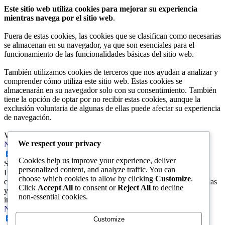
Este sitio web utiliza cookies para mejorar su experiencia
mientras navega por el sitio web
.
Fuera de estas cookies, las cookies que se clasifican como necesarias
se almacenan en su navegador, ya que son esenciales para el
funcionamiento de las funcionalidades básicas del sitio web.
También utilizamos cookies de terceros que nos ayudan a analizar y
comprender cómo utiliza este sitio web. Estas cookies se
almacenarán en su navegador solo con su consentimiento. También
tiene la opción de optar por no recibir estas cookies, aunque la
exclusión voluntaria de algunas de ellas puede afectar su experiencia
de navegación.
Ver nuestra
Política de Privacidad y Términos de Uso.
We respect your privacy
Necessary
Necessary
Cookies help us improve your experience, deliver
Siempre activado
personalized content, and analyze traffic. You can
Las cookies son necesarias para que el sitio web funcione
choose which cookies to allow by clicking
Customize
.
correctamente. Nuestras cookies garantizan funcionalidades básicas
Click
Accept All
to consent or
Reject All
to decline
y características de seguridad del sitio web. No almacenan
non-essential cookies.
información personal alguna.
Non-necessary
Non-necessary
Customize