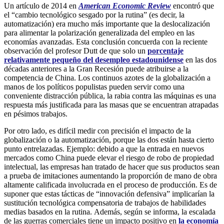
Un artículo de 2014 en
American Economic Review
encontró que
el “cambio tecnológico sesgado por la rutina” (es decir, la
automatización) era mucho más importante que la deslocalización
para alimentar la polarización generalizada del empleo en las
economías avanzadas. Esta conclusión concuerda con la reciente
observación del profesor Dutt de que solo un
porcentaje
relativamente pequeño del desempleo estadounidense
en las dos
décadas anteriores a la Gran Recesión puede atribuirse a la
competencia de China. Los continuos azotes de la globalización a
manos de los políticos populistas pueden servir como una
conveniente distracción pública, la rabia contra las máquinas es una
respuesta más justificada para las masas que se encuentran atrapadas
en pésimos trabajos.
Por otro lado, es difícil medir con precisión el impacto de la
globalización o la automatización, porque las dos están hasta cierto
punto entrelazadas. Ejemplo: debido a que la entrada en nuevos
mercados como China puede elevar el riesgo de robo de propiedad
intelectual, las empresas han tratado de hacer que sus productos sean
a prueba de imitaciones aumentando la proporción de mano de obra
altamente calificada involucrada en el proceso de producción. Es de
suponer que estas tácticas de “innovación defensiva” implicarían la
sustitución tecnológica compensatoria de trabajos de habilidades
medias basados ​​en la rutina. Además, según se informa, la escalada
de las guerras comerciales tiene un impacto positivo en
la economía