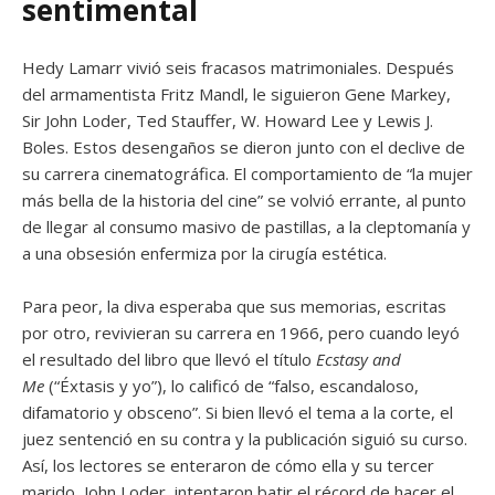
sentimental
Hedy Lamarr vivió seis fracasos matrimoniales. Después
del armamentista Fritz Mandl, le siguieron Gene Markey,
Sir John Loder, Ted Stauffer, W. Howard Lee y Lewis J.
Boles. Estos desengaños se dieron junto con el declive de
su carrera cinematográfica. El comportamiento de “la mujer
más bella de la historia del cine” se volvió errante, al punto
de llegar al consumo masivo de pastillas, a la cleptomanía y
a una obsesión enfermiza por la cirugía estética.
Para peor, la diva esperaba que sus memorias, escritas
por otro, revivieran su carrera en 1966, pero cuando leyó
el resultado del libro que llevó el título
Ecstasy and
Me
(“Éxtasis y yo”), lo calificó de “falso, escandaloso,
difamatorio y obsceno”. Si bien llevó el tema a la corte, el
juez sentenció en su contra y la publicación siguió su curso.
Así, los lectores se enteraron de cómo ella y su tercer
marido, John Loder, intentaron batir el récord de hacer el