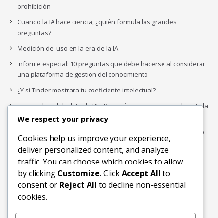
prohibición
Cuando la IA hace ciencia, ¿quién formula las grandes
preguntas?
Medición del uso en la era de la IA
Informe especial: 10 preguntas que debe hacerse al considerar
una plataforma de gestión del conocimiento
¿Y si Tinder mostrara tu coeficiente intelectual?
La paradoja del piloto de IA: ¿Por qué crece exponencialmente la
complejidad de la IA empresarial?
We respect your privacy
Los organigramas de marketing se crearon para los canales. La
Cookies help us improve your experience,
IA acaba de dejarlos obsoletos.
deliver personalized content, and analyze
traffic. You can choose which cookies to allow
by clicking
Customize
. Click
Accept All
to
Buscar
consent or
Reject All
to decline non-essential
Buscar
cookies.