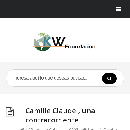
Camille Claudel, una
contracorriente
/
05 - Arte y Cultura
/
0505 - Historia
/
Camille