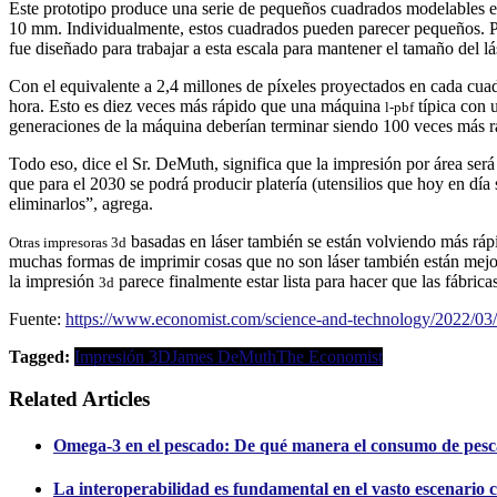
Este prototipo produce una serie de pequeños cuadrados modelables en
10 mm. Individualmente, estos cuadrados pueden parecer pequeños. Per
fue diseñado para trabajar a esta escala para mantener el tamaño del l
Con el equivalente a 2,4 millones de píxeles proyectados en cada cua
hora. Esto es diez veces más rápido que una máquina
típica con 
l-pbf
generaciones de la máquina deberían terminar siendo 100 veces más r
Todo eso, dice el Sr. DeMuth, significa que la impresión por área se
que para el 2030 se podrá producir platería (utensilios que hoy en día
eliminarlos”, agrega.
basadas en láser también se están volviendo más ráp
Otras impresoras 3d
muchas formas de imprimir cosas que no son láser también están mejora
la impresión
parece finalmente estar lista para hacer que las fábrica
3d
Fuente:
https://www.economist.com/science-and-technology/2022/03/1
Tagged:
Impresión 3D
James DeMuth
The Economist
Related Articles
Omega-3 en el pescado: De qué manera el consumo de pesc
La interoperabilidad es fundamental en el vasto escenario c