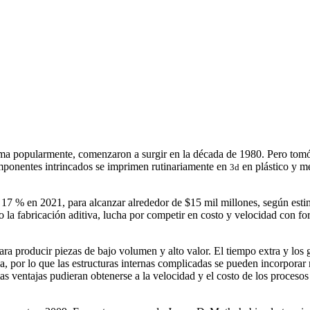
ma popularmente, comenzaron a surgir en la década de 1980. Pero tom
componentes intrincados se imprimen rutinariamente en
en plástico y m
3d
 17 % en 2021, para alcanzar alrededor de $15 mil millones, según esti
lto la fabricación aditiva, lucha por competir en costo y velocidad con 
ra producir piezas de bajo volumen y alto valor. El tiempo extra y los g
a, por lo que las estructuras internas complicadas se pueden incorpora
estas ventajas pudieran obtenerse a la velocidad y el costo de los proce