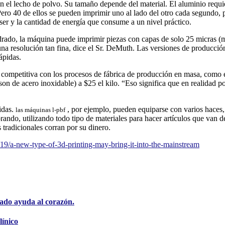
 el lecho de polvo. Su tamaño depende del material. El aluminio requi
o 40 de ellos se pueden imprimir uno al lado del otro cada segundo, p
áser y la cantidad de energía que consume a un nivel práctico.
drado, la máquina puede imprimir piezas con capas de solo 25 micras (
una resolución tan fina, dice el Sr. DeMuth. Las versiones de producción
ápidas.
rá competitiva con los procesos de fábrica de producción en masa, como
 son de acero inoxidable) a $25 el kilo. “Eso significa que en realidad 
idas.
, por ejemplo, pueden equiparse con varios haces,
las máquinas l-pbf
ndo, utilizando todo tipo de materiales para hacer artículos que van des
s tradicionales corran por su dinero.
9/a-new-type-of-3d-printing-may-bring-it-into-the-mainstream
ado ayuda al corazón.
línico