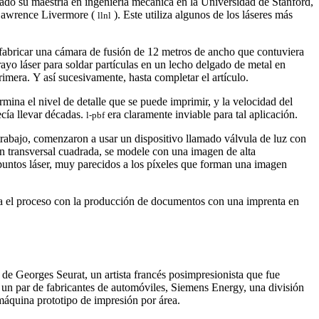
do su maestría en ingeniería mecánica en la Universidad de Stanford,
 Lawrence Livermore (
). Este utiliza algunos de los láseres más
llnl
 fabricar una cámara de fusión de 12 metros de ancho que contuviera
rayo láser para soldar partículas en un lecho delgado de metal en
imera. Y así sucesivamente, hasta completar el artículo.
ermina el nivel de detalle que se puede imprimir, y la velocidad del
ecía llevar décadas.
era claramente inviable para tal aplicación.
l-pbf
rabajo, comenzaron a usar un dispositivo llamado válvula de luz con
ón transversal cuadrada, se modele con una imagen de alta
puntos láser, muy parecidos a los píxeles que forman una imagen
ra el proceso con la producción de documentos con una imprenta en
de Georges Seurat, un artista francés posimpresionista que fue
n par de fabricantes de automóviles, Siemens Energy, una división
máquina prototipo de impresión por área.