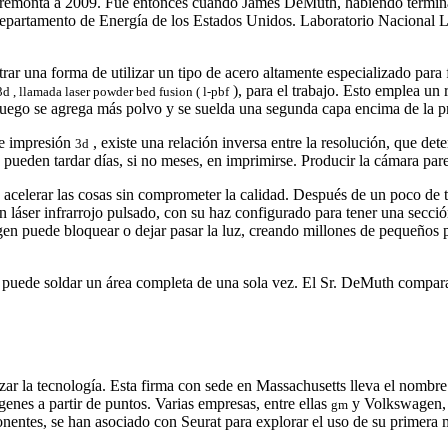
 se remonta a 2009. Fue entonces cuando James DeMuth, habiendo termina
l Departamento de Energía de los Estados Unidos. Laboratorio Nacional
ar una forma de utilizar un tipo de acero altamente especializado para
), para el trabajo. Esto emplea un 
3d , llamada laser powder bed fusion (
l-pbf
Luego se agrega más polvo y se suelda una segunda capa encima de la pr
de impresión
, existe una relación inversa entre la resolución, que det
3d
 pueden tardar días, si no meses, en imprimirse. Producir la cámara par
celerar las cosas sin comprometer la calidad. Después de un poco de t
n láser infrarrojo pulsado, con su haz configurado para tener una secci
en puede bloquear o dejar pasar la luz, creando millones de pequeños 
a puede soldar un área completa de una sola vez. El Sr. DeMuth compa
r la tecnología. Esta firma con sede en Massachusetts lleva el nombre 
enes a partir de puntos. Varias empresas, entre ellas
y Volkswagen, u
gm
entes, se han asociado con Seurat para explorar el uso de su primera 