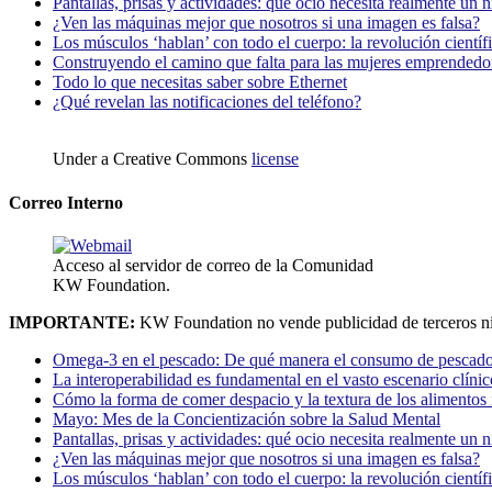
Pantallas, prisas y actividades: qué ocio necesita realmente un 
¿Ven las máquinas mejor que nosotros si una imagen es falsa?
Los músculos ‘hablan’ con todo el cuerpo: la revolución científi
Construyendo el camino que falta para las mujeres emprendedor
Todo lo que necesitas saber sobre Ethernet
¿Qué revelan las notificaciones del teléfono?
Under a Creative Commons
license
Correo Interno
Acceso al servidor de correo de la Comunidad
KW Foundation.
IMPORTANTE:
KW Foundation no vende publicidad de terceros ni
Omega-3 en el pescado: De qué manera el consumo de pescado
La interoperabilidad es fundamental en el vasto escenario clínic
Cómo la forma de comer despacio y la textura de los alimentos i
Mayo: Mes de la Concientización sobre la Salud Mental
Pantallas, prisas y actividades: qué ocio necesita realmente un 
¿Ven las máquinas mejor que nosotros si una imagen es falsa?
Los músculos ‘hablan’ con todo el cuerpo: la revolución científi