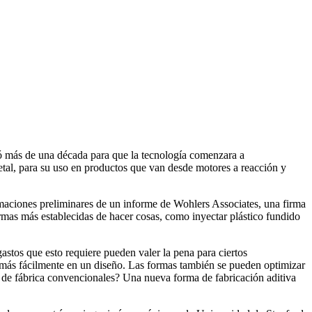
ó más de una década para que la tecnología comenzara a
etal, para su uso en productos que van desde motores a reacción y
maciones preliminares de un informe de Wohlers Associates, una firma
formas más establecidas de hacer cosas, como inyectar plástico fundido
astos que esto requiere pueden valer la pena para ciertos
r más fácilmente en un diseño. Las formas también se pueden optimizar
sos de fábrica convencionales? Una nueva forma de fabricación aditiva