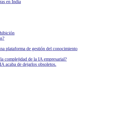
as en India
ohibición
as?
una plataforma de gestión del conocimiento
la complejidad de la IA empresarial?
IA acaba de dejarlos obsoletos.