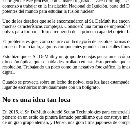
El origen de este proceso, con la marca registrada “Area Printing”,
comenzó a trabajar en la Instalación Nacional de Ignición, parte de
potentes del mundo para estudiar la fusión nuclear.
Uno de los desafíos que se le encomendaron al Sr. DeMuth fue encontr
muchas características complejas. Consideró una forma de impresión
polvo, para formar la forma requerida de la primera capa del objeto. 
El problema es que, como ocurre con la mayoría de las otras formas 
proceso. Por lo tanto, algunos componentes grandes con detalles finos
Esto hizo que el Sr. DeMuth y un grupo de colegas pensaran en cómo a
dirección óptica, que se había desarrollado en
. Esto permite que u
llnl
resolución. Trabajando un poco como un negativo fotográfico, la imag
digital.
Cuando se proyecta sobre un lecho de polvo, esta luz láser estampad
lugar de escribirlos individualmente con un bolígrafo.
No es una idea tan loca
En 2015, el Sr. DeMuth cofundó Seurat Technologies para comercializa
pionero en un estilo de pintura llamado puntillismo que construye imág
de un gran grupo alemán, y Denso, una gran firma japonesa de compon