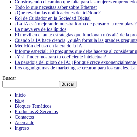
Construyendo el camino que falta para las mujeres emprendedor
Todo lo que necesitas saber sobre Ethernet
¿Qué revelan las notificaciones del teléfono?
Rol de Cuidador en la Sociedad Digital
¿La IA está mejorando nuestra forma de pensar o la reemplaza?
La nueva era de los lípidos
El móvil en el aula: estrategias que funcionan más allá de la pr
Cuando la IA hace ciencia, ¿quién formula las grandes pregunt
Medición del uso en la era de la IA
Informe especial: 10 preguntas que debe hacerse al considerar 
¿Y si Tinder mostrara tu coeficiente intelectual?
La paradoja del piloto de IA: ¿Por qué crece exponencialmente 
Los organigramas de marketing se crearon para los canales. La 
Buscar
Buscar
Inicio
Blog
Bloques Temáticos
Productos & Servicios
Contactos
Acerca de
Ingreso