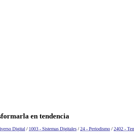
sformarla en tendencia
iverso Digital
/
1003 - Sistemas Digitales
/
24 - Periodismo
/
2402 - Te