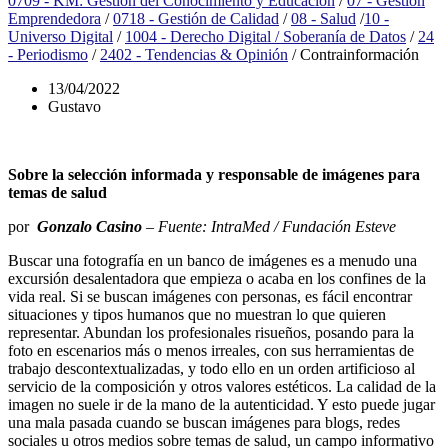
0709 - KM: Gestión del Conocimiento y Educación
/
07 - Gestión
Emprendedora
/
0718 - Gestión de Calidad
/
08 - Salud
/
10 -
Universo Digital
/
1004 - Derecho Digital / Soberanía de Datos
/
24
- Periodismo
/
2402 - Tendencias & Opinión
/
Contrainformación
13/04/2022
Gustavo
Sobre la selección informada y responsable de imágenes para
temas de salud
por
Gonzalo Casino
– Fuente: IntraMed / Fundación Esteve
Buscar una fotografía en un banco de imágenes es a menudo una
excursión desalentadora que empieza o acaba en los confines de la
vida real. Si se buscan imágenes con personas, es fácil encontrar
situaciones y tipos humanos que no muestran lo que quieren
representar. Abundan los profesionales risueños, posando para la
foto en escenarios más o menos irreales, con sus herramientas de
trabajo descontextualizadas, y todo ello en un orden artificioso al
servicio de la composición y otros valores estéticos. La calidad de la
imagen no suele ir de la mano de la autenticidad. Y esto puede jugar
una mala pasada cuando se buscan imágenes para blogs, redes
sociales u otros medios sobre temas de salud, un campo informativo