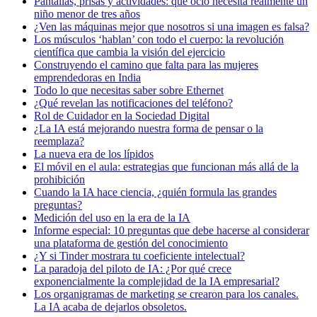
Pantallas, prisas y actividades: qué ocio necesita realmente un
niño menor de tres años
¿Ven las máquinas mejor que nosotros si una imagen es falsa?
Los músculos ‘hablan’ con todo el cuerpo: la revolución
científica que cambia la visión del ejercicio
Construyendo el camino que falta para las mujeres
emprendedoras en India
Todo lo que necesitas saber sobre Ethernet
¿Qué revelan las notificaciones del teléfono?
Rol de Cuidador en la Sociedad Digital
¿La IA está mejorando nuestra forma de pensar o la
reemplaza?
La nueva era de los lípidos
El móvil en el aula: estrategias que funcionan más allá de la
prohibición
Cuando la IA hace ciencia, ¿quién formula las grandes
preguntas?
Medición del uso en la era de la IA
Informe especial: 10 preguntas que debe hacerse al considerar
una plataforma de gestión del conocimiento
¿Y si Tinder mostrara tu coeficiente intelectual?
La paradoja del piloto de IA: ¿Por qué crece
exponencialmente la complejidad de la IA empresarial?
Los organigramas de marketing se crearon para los canales.
La IA acaba de dejarlos obsoletos.