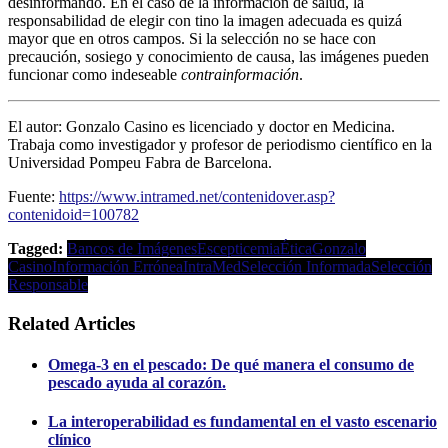
desinformando. En el caso de la información de salud, la
responsabilidad de elegir con tino la imagen adecuada es quizá
mayor que en otros campos. Si la selección no se hace con
precaución, sosiego y conocimiento de causa, las imágenes pueden
funcionar como indeseable
contrainformación
.
El autor: Gonzalo Casino es licenciado y doctor en Medicina.
Trabaja como investigador y profesor de periodismo científico en la
Universidad Pompeu Fabra de Barcelona.
Fuente:
https://www.intramed.net/contenidover.asp?
contenidoid=100782
Tagged:
Bancos de Imágenes
Escepticemia
Ética
Gonzalo
Casino
Información Errónea
IntraMed
Selección Informada
Selección
Responsable
Related Articles
Omega-3 en el pescado: De qué manera el consumo de
pescado ayuda al corazón.
La interoperabilidad es fundamental en el vasto escenario
clínico