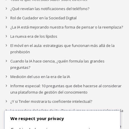
¿Qué revelan las notificaciones del teléfono?
Rol de Cuidador en la Sociedad Digital
¿La IA está mejorando nuestra forma de pensar o la reemplaza?
La nueva era de los lípidos
El móvil en el aula: estrategias que funcionan más allá de la
prohibición
Cuando la IA hace ciencia, ¿quién formula las grandes
preguntas?
Medición del uso en la era de la IA
Informe especial: 10 preguntas que debe hacerse al considerar
una plataforma de gestión del conocimiento
¿Y si Tinder mostrara tu coeficiente intelectual?
La paradoja del piloto de IA: ¿Por qué crece exponencialmente la
complejidad de la IA empresarial?
We respect your privacy
Los organigramas de marketing se crearon para los canales. La