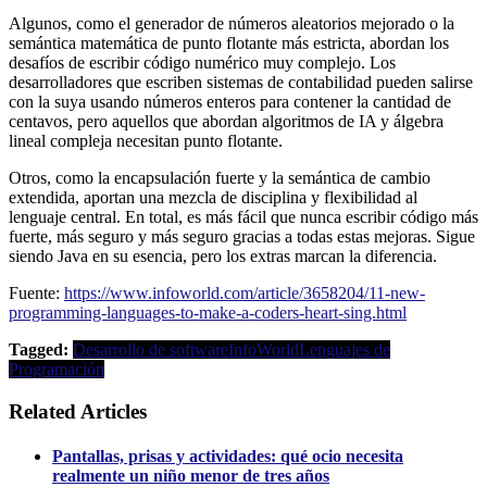
Algunos, como el generador de números aleatorios mejorado o la
semántica matemática de punto flotante más estricta, abordan los
desafíos de escribir código numérico muy complejo. Los
desarrolladores que escriben sistemas de contabilidad pueden salirse
con la suya usando números enteros para contener la cantidad de
centavos, pero aquellos que abordan algoritmos de IA y álgebra
lineal compleja necesitan punto flotante.
Otros, como la encapsulación fuerte y la semántica de cambio
extendida, aportan una mezcla de disciplina y flexibilidad al
lenguaje central. En total, es más fácil que nunca escribir código más
fuerte, más seguro y más seguro gracias a todas estas mejoras. Sigue
siendo Java en su esencia, pero los extras marcan la diferencia.
Fuente:
https://www.infoworld.com/article/3658204/11-new-
programming-languages-to-make-a-coders-heart-sing.html
Tagged:
Desarrollo de software
InfoWorld
Lenguajes de
Programación
Related Articles
Pantallas, prisas y actividades: qué ocio necesita
realmente un niño menor de tres años