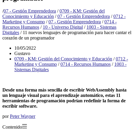
/
07 - Gestión Emprendedora
/
0709 - KM: Gestión del
Conocimiento y Educación
/
07 - Gestión Emprendedora
/
0712 -
Marketing y Consumo
/
07 - Gestión Emprendedora
/
0714 -
Recursos Humanos
/
10 - Universo Digital
/
1003 - Sistemas
Digitales
/
11 nuevos lenguajes de programación para hacer cantar el
corazón de un programador
10/05/2022
Gustavo
0709 - KM: Gestión del Conocimiento y Educación
/
0712 -
Marketing y Consumo
/
0714 - Recursos Humanos
/
1003 -
Sistemas Digitales
Desde una forma más sencilla de escribir WebAssembly hasta
un lenguaje visual para el aprendizaje automático, estas 11
herramientas de programación podrían redefinir la forma de
escribir software.
por
Peter Wayner
Contenido