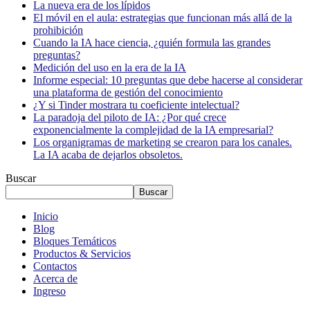
La nueva era de los lípidos
El móvil en el aula: estrategias que funcionan más allá de la
prohibición
Cuando la IA hace ciencia, ¿quién formula las grandes
preguntas?
Medición del uso en la era de la IA
Informe especial: 10 preguntas que debe hacerse al considerar
una plataforma de gestión del conocimiento
¿Y si Tinder mostrara tu coeficiente intelectual?
La paradoja del piloto de IA: ¿Por qué crece
exponencialmente la complejidad de la IA empresarial?
Los organigramas de marketing se crearon para los canales.
La IA acaba de dejarlos obsoletos.
Buscar
Buscar
Inicio
Blog
Bloques Temáticos
Productos & Servicios
Contactos
Acerca de
Ingreso