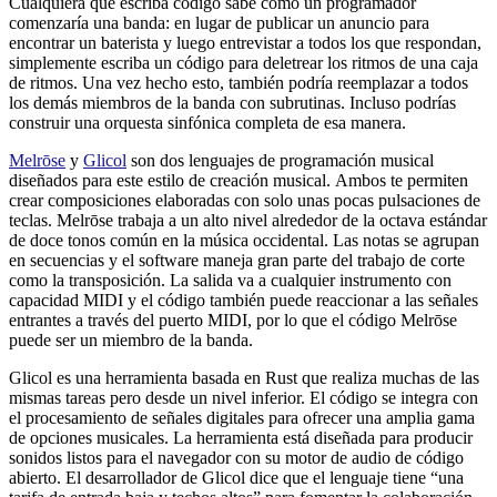
Cualquiera que escriba código sabe cómo un programador
comenzaría una banda: en lugar de publicar un anuncio para
encontrar un baterista y luego entrevistar a todos los que respondan,
simplemente escriba un código para deletrear los ritmos de una caja
de ritmos. Una vez hecho esto, también podría reemplazar a todos
los demás miembros de la banda con subrutinas. Incluso podrías
construir una orquesta sinfónica completa de esa manera.
Melrōse
y
Glicol
son dos lenguajes de programación musical
diseñados para este estilo de creación musical. Ambos te permiten
crear composiciones elaboradas con solo unas pocas pulsaciones de
teclas. Melrōse trabaja a un alto nivel alrededor de la octava estándar
de doce tonos común en la música occidental. Las notas se agrupan
en secuencias y el software maneja gran parte del trabajo de corte
como la transposición. La salida va a cualquier instrumento con
capacidad MIDI y el código también puede reaccionar a las señales
entrantes a través del puerto MIDI, por lo que el código Melrōse
puede ser un miembro de la banda.
Glicol es una herramienta basada en Rust que realiza muchas de las
mismas tareas pero desde un nivel inferior. El código se integra con
el procesamiento de señales digitales para ofrecer una amplia gama
de opciones musicales. La herramienta está diseñada para producir
sonidos listos para el navegador con su motor de audio de código
abierto. El desarrollador de Glicol dice que el lenguaje tiene “una