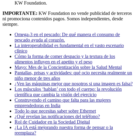
KW Foundation.
IMPORTANTE:
KW Foundation no vende publicidad de terceros
ni promociona contenidos pagos. Somos independientes, desde
siempre.
Omega-3 en el pescado: De qué manera el consumo de
pescado ayuda al corazón.
La interoperabilidad es fundamental en el vasto escenario
clínico
Cómo la forma de comer despacio y la textura de los
alimentos influyen en el apetito y el peso
Mayo: Mes de la Concientización sobre la Salud Mental
Pantallas, prisas y actividades: qué ocio necesita realmente un
niño menor de tres años
¿Ven las máquinas mejor que nosotros si una imagen es falsa?
Los músculos ‘hablan’ con todo el cuerpo: la revolución
científica que cambia la visión del ejercicio
Construyendo el camino que falta para las mujeres
emprendedoras en India
Todo lo que necesitas saber sobre Ethernet
¿Qué revelan las notificaciones del teléfono?
Rol de Cuidador en la Sociedad Digital
¿La IA está mejorando nuestra forma de pensar o la
reemplaza?