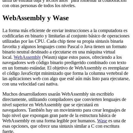
tarifa de entrada baja y techos altos” para fomentar la colaboración
con otras personas de todos los niveles.
WebAssembly y Wase
La forma más eficiente de enviar instrucciones a la computadora es
codificarlas en binario y limitarlas al conjunto básico de operaciones
utilizadas por las CPU. Cada chip tiene su propia sintaxis binaria
favorita y algunos lenguajes como Pascal o Java tienen un formato
binario neutral destinado a ejecutarse en una máquina virtual
local.
WebAssembly
(Wasm) sigue estos pasos, ofreciendo a los
navegadores web código binario predigerido combinado con texto
en un formato estándar. El objetivo de WebAssembly es reemplazar
el código JavaScript minimizado que forma la columna vertebral de
las aplicaciones web con algo que esté aún más listo para ejecutarse,
con una velocidad casi nativa.
Muchos desarrolladores usarán WebAssembly sin escribirlo
directamente, utilizando compiladores que convierten lenguajes de
nivel superior en WebAssembly que se ejecutará en
navegadores. También hay un movimiento para crear lenguajes de
bajo nivel que expongan gran parte de la estructura básica de
WebAssembly en una forma legible por humanos.
Wase
es una de
esas opciones, que ofrece una sintaxis similar a C con escritura
fuerte.