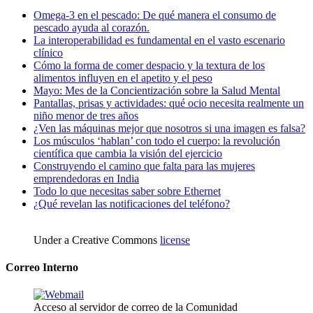
Omega-3 en el pescado: De qué manera el consumo de
pescado ayuda al corazón.
La interoperabilidad es fundamental en el vasto escenario
clínico
Cómo la forma de comer despacio y la textura de los
alimentos influyen en el apetito y el peso
Mayo: Mes de la Concientización sobre la Salud Mental
Pantallas, prisas y actividades: qué ocio necesita realmente un
niño menor de tres años
¿Ven las máquinas mejor que nosotros si una imagen es falsa?
Los músculos ‘hablan’ con todo el cuerpo: la revolución
científica que cambia la visión del ejercicio
Construyendo el camino que falta para las mujeres
emprendedoras en India
Todo lo que necesitas saber sobre Ethernet
¿Qué revelan las notificaciones del teléfono?
Under a Creative Commons
license
Correo Interno
Acceso al servidor de correo de la Comunidad