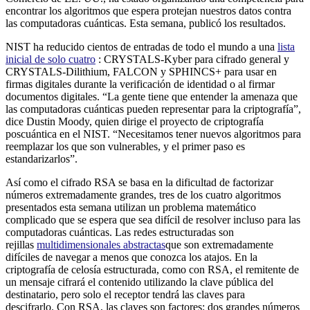
encontrar los algoritmos que espera protejan nuestros datos contra
las computadoras cuánticas. Esta semana, publicó los resultados.
NIST ha reducido cientos de entradas de todo el mundo a una
lista
inicial de solo cuatro
: CRYSTALS-Kyber para cifrado general y
CRYSTALS-Dilithium, FALCON y SPHINCS+ para usar en
firmas digitales durante la verificación de identidad o al firmar
documentos digitales. “La gente tiene que entender la amenaza que
las computadoras cuánticas pueden representar para la criptografía”,
dice Dustin Moody, quien dirige el proyecto de criptografía
poscuántica en el NIST. “Necesitamos tener nuevos algoritmos para
reemplazar los que son vulnerables, y el primer paso es
estandarizarlos”.
Así como el cifrado RSA se basa en la dificultad de factorizar
números extremadamente grandes, tres de los cuatro algoritmos
presentados esta semana utilizan un problema matemático
complicado que se espera que sea difícil de resolver incluso para las
computadoras cuánticas. Las redes estructuradas son
rejillas
multidimensionales abstractas
que son extremadamente
difíciles de navegar a menos que conozca los atajos. En la
criptografía de celosía estructurada, como con RSA, el remitente de
un mensaje cifrará el contenido utilizando la clave pública del
destinatario, pero solo el receptor tendrá las claves para
descifrarlo. Con RSA, las claves son factores: dos grandes números