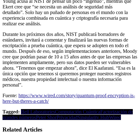
Young acusa al NIST de pensar un poco “ingenuo”, mientras que
Ekert cree que “se necesita un análisis de seguridad más
detallado”. Solo hay un puñado de personas en el mundo con la
experiencia combinada en cuántica y criptografía necesaria para
realizar ese análisis.
Durante los próximos dos años, NIST publicará borradores de
estándares, invitará a comentar y finalizará las nuevas formas de
encriptación a prueba cuántica, que espera se adopten en todo el
mundo. Después de eso, según implementaciones anteriores, Moody
cree que podrían pasar de 10 a 15 años antes de que las empresas las
implementen ampliamente, pero sus datos pueden ser vulnerables
ahora. “Tenemos que empezar ahora”, dice El Kaafarani. “Esa es la
única opción que tenemos si queremos proteger nuestros registros
médicos, nuestra propiedad intelectual o nuestra información
personal”.
Fuente:
https://www.wired.com/story/quantum-proof-encryption-is-
here-but-theres-a-catch/
Tagged:
Bell Laboratories
Computación Cuántica
Factorización de
grandes números
Peter Shor
Privacidad
Singularity Hub
Wired
Related Articles