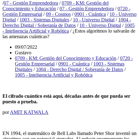
/
07 - Gestión Emprendedora
/
0709 - KM: Gestión del
Conocimiento y Educación
/
07 - Gestión Emprendedora
/
0720 -
Gestión Empresarial
/
09 - Cosmos
/
0901 - Cuántica
/
10 - Universo
Digital
/
1003 - Sistemas Digitales
/
10 - Universo Digital
/
1004 -
Derecho Digital / Soberanía de Datos
/
10 - Universo Digital
/
1005
- Inteligencia Artificial y Robótica
/
¿Estos algoritmos lo salvarán de
las amenazas cuánticas?
09/07/2022
Gustavo
0709 - KM: Gestión del Conocimiento y Educación
/
0720 -
Gestión Empresarial
/
0901 - Cuántica
/
1003 - Sistemas
Digitales
/
1004 - Derecho Digital / Soberanía de Datos
/
1005 - Inteligencia Artificial y Robótica
El cifrado cuántico está aquí, décadas antes de que pueda ser
puesto a prueba.
por
AMIT KATWALA
EN 1994, el matemático de Bell Labs llamado Peter Shor inventó un
algoritmo con un potencial aterrador. Al reducir enormemente los