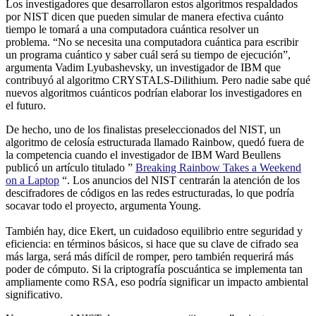
Los investigadores que desarrollaron estos algoritmos respaldados
por NIST dicen que pueden simular de manera efectiva cuánto
tiempo le tomará a una computadora cuántica resolver un
problema. “No se necesita una computadora cuántica para escribir
un programa cuántico y saber cuál será su tiempo de ejecución”,
argumenta Vadim Lyubashevsky, un investigador de IBM que
contribuyó al algoritmo CRYSTALS-Dilithium. Pero nadie sabe qué
nuevos algoritmos cuánticos podrían elaborar los investigadores en
el futuro.
De hecho, uno de los finalistas preseleccionados del NIST, un
algoritmo de celosía estructurada llamado Rainbow, quedó fuera de
la competencia cuando el investigador de IBM Ward Beullens
publicó un artículo titulado ”
Breaking Rainbow Takes a Weekend
on a Laptop
“. Los anuncios del NIST centrarán la atención de los
descifradores de códigos en las redes estructuradas, lo que podría
socavar todo el proyecto, argumenta Young.
También hay, dice Ekert, un cuidadoso equilibrio entre seguridad y
eficiencia: en términos básicos, si hace que su clave de cifrado sea
más larga, será más difícil de romper, pero también requerirá más
poder de cómputo. Si la criptografía poscuántica se implementa tan
ampliamente como RSA, eso podría significar un impacto ambiental
significativo.