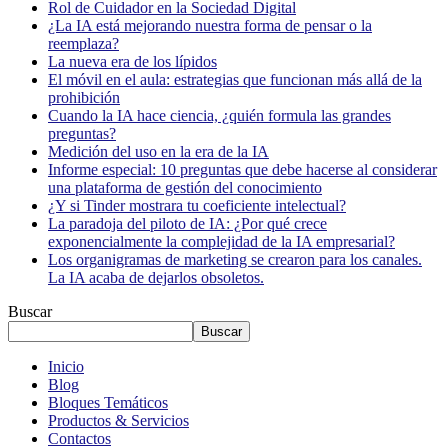
Rol de Cuidador en la Sociedad Digital
¿La IA está mejorando nuestra forma de pensar o la
reemplaza?
La nueva era de los lípidos
El móvil en el aula: estrategias que funcionan más allá de la
prohibición
Cuando la IA hace ciencia, ¿quién formula las grandes
preguntas?
Medición del uso en la era de la IA
Informe especial: 10 preguntas que debe hacerse al considerar
una plataforma de gestión del conocimiento
¿Y si Tinder mostrara tu coeficiente intelectual?
La paradoja del piloto de IA: ¿Por qué crece
exponencialmente la complejidad de la IA empresarial?
Los organigramas de marketing se crearon para los canales.
La IA acaba de dejarlos obsoletos.
Buscar
Buscar
Inicio
Blog
Bloques Temáticos
Productos & Servicios
Contactos