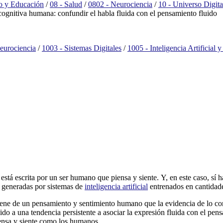
o y Educación
/
08 - Salud
/
0802 - Neurociencia
/
10 - Universo Digita
ognitiva humana: confundir el habla fluida con el pensamiento fluido
eurociencia
/
1003 - Sistemas Digitales
/
1005 - Inteligencia Artificial 
stá escrita por un ser humano que piensa y siente. Y, en este caso, sí h
 generadas por sistemas de
inteligencia artificial
entrenados en cantidad
ene de un pensamiento y sentimiento humano que la evidencia de lo cont
do a una tendencia persistente a asociar la expresión fluida con el pen
iensa y siente como los humanos.