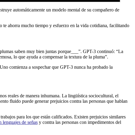
construye automáticamente un modelo mental de su compañero de
o te ahorra mucho tiempo y esfuerzo en la vida cotidiana, facilitando
as plumas saben muy bien juntas porque___”. GPT-3 continuó: “La
emosa, lo que ayuda a compensar la textura de la pluma”.
to. Uno comienza a sospechar que GPT-3 nunca ha probado la
os reales de manera inhumana. La lingüística sociocultural, el
iento fluido puede generar prejuicios contra las personas que hablan
rabajos para los que están calificados. Existen prejuicios similares
n lenguajes de señas
y contra las personas con impedimentos del