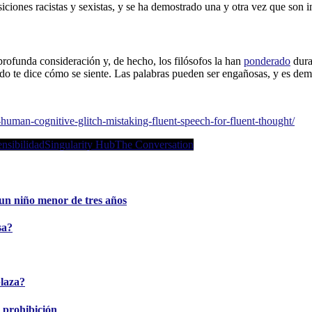
iones racistas y sexistas, y se ha demostrado una y otra vez que son 
rofunda consideración y, de hecho, los filósofos la han
ponderado
dur
 te dice cómo se siente. Las palabras pueden ser engañosas, y es demas
-human-cognitive-glitch-mistaking-fluent-speech-for-fluent-thought/
nsibilidad
Singularity Hub
The Conversation
e un niño menor de tres años
sa?
plaza?
a prohibición