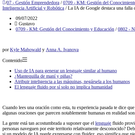
/
07 - Gestión Emprendedora
/
0709 - KM: Gestión del Conocimient
Inteligencia Artificial y Robótica
/
La IA de Google destaca una falla c
09/07/2022
Gustavo
0709 - KM: Gestión del Conocimiento y Educación
/
0802 - N
por
Kyle Mahowald
y
Anna A. Ivanova
Contenido
Uso de IA para generar un lenguaje similar al humano
¿Mantequilla de maní y piñas?
Atribuir inteligencia a las máquinas, negársela a los humanos
El lenguaje fluido por sí solo no implica humanidad
Cuando lees una oración como esta, tu experiencia pasada te dice que e
algunas oraciones que parecen notablemente humanas en realidad son
La gente está tan acostumbrada a suponer que el
lenguaje
fluido provi
personas naveguen por este territorio relativamente desconocido? Debi
si un modelo de IA puede expresarse con fluidez, eso significa que p