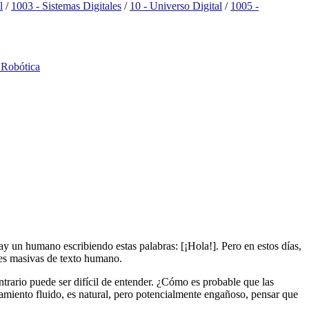
l
/
1003 - Sistemas Digitales
/
10 - Universo Digital
/
1005 -
y Robótica
ay un humano escribiendo estas palabras: [¡Hola!]. Pero en estos días,
es masivas de texto humano.
rario puede ser difícil de entender. ¿Cómo es probable que las
samiento fluido, es natural, pero potencialmente engañoso, pensar que