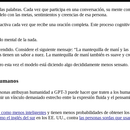
e las palabras. Cada vez que participa en una conversación, su mente 
elo con las metas, sentimientos y creencias de esa persona.
 activa cada vez que recibe una oración completa. Este proceso cognitiv
lo mental de la nada.
cendido. Considere el siguiente mensaje: “La mantequilla de maní y l
 tienen un sabor a nuez. La mantequilla de maní también es suave y cr
 pero esta vez el modelo está diciendo algo decididamente menos sensa
 humanos
ersonas atribuyan humanidad a GPT-3 puede hacer que traten a los human
mir un vínculo demasiado estrecho entre la expresión fluida y el pensam
 como menos inteligentes
y tienen menos probabilidades de obtener los t
mo el inglés del sur
en los EE. UU., contra
las personas sordas que usa