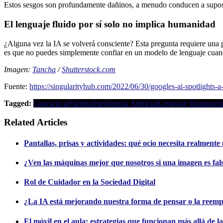
Estos sesgos son profundamente dañinos, a menudo conducen a suposic
El lenguaje fluido por sí solo no implica humanidad
¿Alguna vez la IA se volverá consciente? Esta pregunta requiere una p
es que no puedes simplemente confiar en un modelo de lenguaje cuando
Imagen:
Tancha
/
Shutterstock.com
Fuente:
https://singularityhub.com/2022/06/30/googles-ai-spotlights-a
Tagged:
Conciencia
Fluidez
Inteligencia Artificial
Lenguaje Humano
Se
Related Articles
Pantallas, prisas y actividades: qué ocio necesita realment
¿Ven las máquinas mejor que nosotros si una imagen es fal
Rol de Cuidador en la Sociedad Digital
¿La IA está mejorando nuestra forma de pensar o la reem
El móvil en el aula: estrategias que funcionan más allá de l