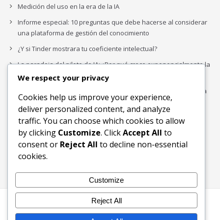
Medición del uso en la era de la IA
Informe especial: 10 preguntas que debe hacerse al considerar
una plataforma de gestión del conocimiento
¿Y si Tinder mostrara tu coeficiente intelectual?
La paradoja del piloto de IA: ¿Por qué crece exponencialmente la
complejidad de la IA empresarial?
We respect your privacy
Los organigramas de marketing se crearon para los canales. La
Cookies help us improve your experience,
IA acaba de dejarlos obsoletos.
deliver personalized content, and analyze
traffic. You can choose which cookies to allow
by clicking
Customize
. Click
Accept All
to
Buscar
consent or
Reject All
to decline non-essential
Buscar
cookies.
Customize
Reject All
Inicio
Blog
Bloques Temáticos
Productos & Servicios
Contactos
Acerca de