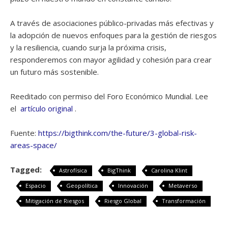
A través de asociaciones público-privadas más efectivas y
la adopción de nuevos enfoques para la gestión de riesgos
y la resiliencia, cuando surja la próxima crisis,
responderemos con mayor agilidad y cohesión para crear
un futuro más sostenible.
Reeditado con permiso del Foro Económico Mundial. Lee
el
artículo original
.
Fuente:
https://bigthink.com/the-future/3-global-risk-
areas-space/
Tagged:
Astrofísica
BigThink
Carolina Klint
Espacio
Geopolítica
Innovación
Metaverso
Mitigación de Riesgos
Riesgo Global
Transformación