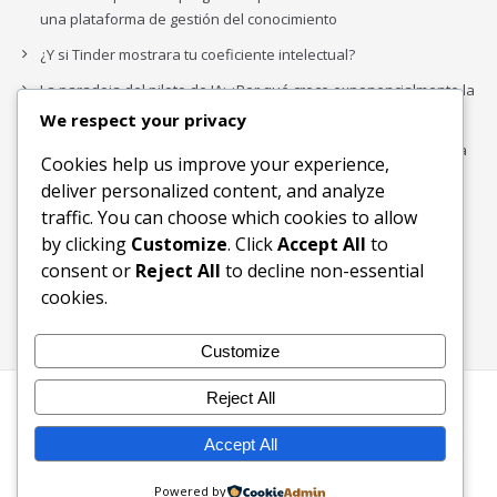
una plataforma de gestión del conocimiento
¿Y si Tinder mostrara tu coeficiente intelectual?
La paradoja del piloto de IA: ¿Por qué crece exponencialmente la
complejidad de la IA empresarial?
We respect your privacy
Los organigramas de marketing se crearon para los canales. La
Cookies help us improve your experience,
IA acaba de dejarlos obsoletos.
deliver personalized content, and analyze
traffic. You can choose which cookies to allow
by clicking
Customize
. Click
Accept All
to
Buscar
consent or
Reject All
to decline non-essential
Buscar
cookies.
Customize
Reject All
Inicio
Blog
Bloques Temáticos
Productos & Servicios
Contactos
Acerca de
Accept All
Ingreso
Powered by