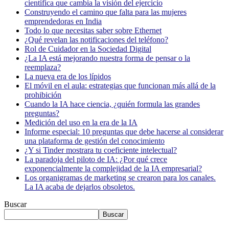
científica que cambia la visión del ejercicio
Construyendo el camino que falta para las mujeres
emprendedoras en India
Todo lo que necesitas saber sobre Ethernet
¿Qué revelan las notificaciones del teléfono?
Rol de Cuidador en la Sociedad Digital
¿La IA está mejorando nuestra forma de pensar o la
reemplaza?
La nueva era de los lípidos
El móvil en el aula: estrategias que funcionan más allá de la
prohibición
Cuando la IA hace ciencia, ¿quién formula las grandes
preguntas?
Medición del uso en la era de la IA
Informe especial: 10 preguntas que debe hacerse al considerar
una plataforma de gestión del conocimiento
¿Y si Tinder mostrara tu coeficiente intelectual?
La paradoja del piloto de IA: ¿Por qué crece
exponencialmente la complejidad de la IA empresarial?
Los organigramas de marketing se crearon para los canales.
La IA acaba de dejarlos obsoletos.
Buscar
Buscar