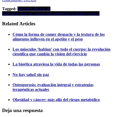
Tagged:
Deporte
Ejercicio de
Fuerza
Frecuencia
Gimnasio
IntraMed
Riku Yoshida
Volumen
Related Articles
Cómo la forma de comer despacio y la textura de los
alimentos influyen en el apetito y el peso
Los músculos ‘hablan’ con todo el cuerpo: la revolución
científica que cambia la visión del ejercicio
La bioética atraviesa la vida de todas las personas
No hay salud sin paz
Osteoporosis: evaluación integral y estrategias
terapéuticas actuales
Obesidad y cáncer: más allá del riesgo metabólico
Deja una respuesta