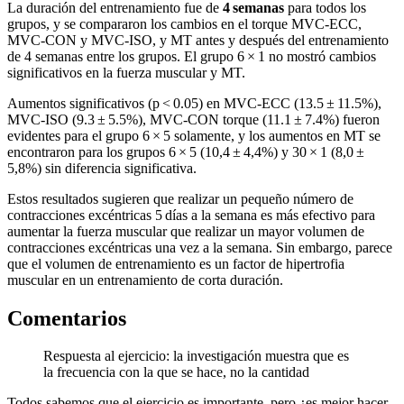
La duración del entrenamiento fue de
4 semanas
para todos los
grupos, y se compararon los cambios en el torque MVC-ECC,
MVC-CON y MVC-ISO, y MT antes y después del entrenamiento
de 4 semanas entre los grupos. El grupo 6 × 1 no mostró cambios
significativos en la fuerza muscular y MT.
Aumentos significativos (p < 0.05) en MVC-ECC (13.5 ± 11.5%),
MVC-ISO (9.3 ± 5.5%), MVC-CON torque (11.1 ± 7.4%) fueron
evidentes para el grupo 6 × 5 solamente, y los aumentos en MT se
encontraron para los grupos 6 × 5 (10,4 ± 4,4%) y 30 × 1 (8,0 ±
5,8%) sin diferencia significativa.
Estos resultados sugieren que realizar un pequeño número de
contracciones excéntricas 5 días a la semana es más efectivo para
aumentar la fuerza muscular que realizar un mayor volumen de
contracciones excéntricas una vez a la semana. Sin embargo, parece
que el volumen de entrenamiento es un factor de hipertrofia
muscular en un entrenamiento de corta duración.
Comentarios
Respuesta al ejercicio: la investigación muestra que es
la frecuencia con la que se hace, no la cantidad
Todos sabemos que el ejercicio es importante, pero ¿es mejor hacer