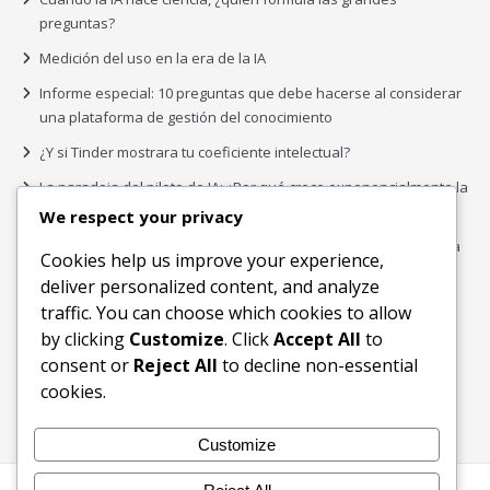
preguntas?
Medición del uso en la era de la IA
Informe especial: 10 preguntas que debe hacerse al considerar
una plataforma de gestión del conocimiento
¿Y si Tinder mostrara tu coeficiente intelectual?
La paradoja del piloto de IA: ¿Por qué crece exponencialmente la
complejidad de la IA empresarial?
We respect your privacy
Los organigramas de marketing se crearon para los canales. La
Cookies help us improve your experience,
IA acaba de dejarlos obsoletos.
deliver personalized content, and analyze
traffic. You can choose which cookies to allow
by clicking
Customize
. Click
Accept All
to
Buscar
consent or
Reject All
to decline non-essential
Buscar
cookies.
Customize