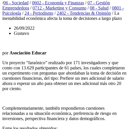
/
06 - Sociedad
/
0602 - Economía y Finanzas
/
07 - Gestión
Emprendedora
/
0712 - Marketing y Consumo
/
08 - Salud
/
0801 -
Psicología
/
24 - Periodismo
/
2402 - Tendencias & Opinión
/
La
inestabilidad económica afecta la toma de decisiones a largo plazo
26/09/2022
Gustavo
por
Asociación Educar
Un proyecto “faraónico” realizado por 171 investigadores y que
conto con 13.629 participantes de 61 países, los cuales completaron
un experimento con preguntas que abordaban la toma de decisión en
cuestiones financieras, del tipo: Prefiere un mes adicional de salario
ahora o esperar un año para obtener un mes adicional más otro 20
por ciento.
Complementariamente, también respondieron cuestiones
relacionadas a su situación económica, preferencia de riesgo en
inversiones, perspectiva financiera y datos demográficos.
Entre los resultados obtenidos: