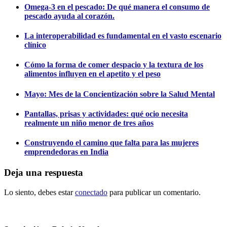
Omega-3 en el pescado: De qué manera el consumo de
pescado ayuda al corazón.
La interoperabilidad es fundamental en el vasto escenario
clínico
Cómo la forma de comer despacio y la textura de los
alimentos influyen en el apetito y el peso
Mayo: Mes de la Concientización sobre la Salud Mental
Pantallas, prisas y actividades: qué ocio necesita
realmente un niño menor de tres años
Construyendo el camino que falta para las mujeres
emprendedoras en India
Deja una respuesta
Lo siento, debes estar
conectado
para publicar un comentario.