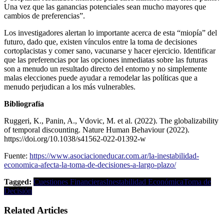
Una vez que las ganancias potenciales sean mucho mayores que
cambios de preferencias”.
Los investigadores alertan lo importante acerca de esta “miopía” del
futuro, dado que, existen vínculos entre la toma de decisiones
cortoplacistas y comer sano, vacunarse y hacer ejercicio. Identificar
que las preferencias por las opciones inmediatas sobre las futuras
son a menudo un resultado directo del entorno y no simplemente
malas elecciones puede ayudar a remodelar las políticas que a
menudo perjudican a los más vulnerables.
Bibliografía
Ruggeri, K., Panin, A., Vdovic, M. et al. (2022). The globalizability
of temporal discounting. Nature Human Behaviour (2022).
https://doi.org/10.1038/s41562-022-01392-w
Fuente:
https://www.asociacioneducar.com.ar/la-inestabilidad-
economica-afecta-la-toma-de-decisiones-a-largo-plazo/
Tagged:
Cuestiones Financieras
Inestabilidad Económica
Toma de
Decisión
Related Articles