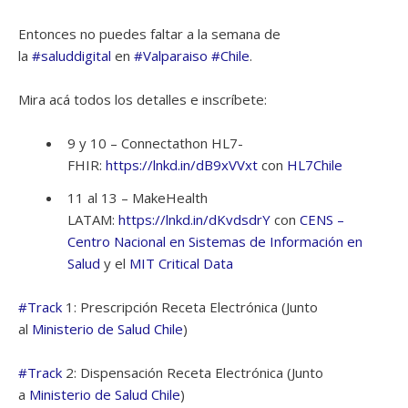
Entonces no puedes faltar a la semana de
la
#saluddigital
en
#Valparaiso
#Chile
.
Mira acá todos los detalles e inscríbete:
9 y 10 – Connectathon HL7-
FHIR:
https://lnkd.in/dB9xVVxt
con
HL7Chile
11 al 13 – MakeHealth
LATAM:
https://lnkd.in/dKvdsdrY
con
CENS –
Centro Nacional en Sistemas de Información en
Salud
y el
MIT Critical Data
#Track
1: Prescripción Receta Electrónica (Junto
al
Ministerio de Salud Chile
)
#Track
2: Dispensación Receta Electrónica (Junto
a
Ministerio de Salud Chile
)