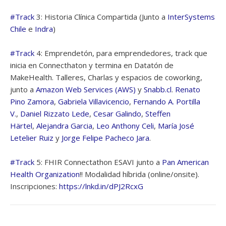
#Track
3: Historia Clínica Compartida (Junto a
InterSystems
Chile
e
Indra
)
#Track
4: Emprendetón, para emprendedores, track que
inicia en Connecthaton y termina en Datatón de
MakeHealth. Talleres, Charlas y espacios de coworking,
junto a
Amazon Web Services (AWS)
y
Snabb.cl
.
Renato
Pino Zamora
,
Gabriela Villavicencio
,
Fernando A. Portilla
V.
,
Daniel Rizzato Lede
,
Cesar Galindo
,
Steffen
Härtel
,
Alejandra Garcia
,
Leo Anthony Celi
,
María José
Letelier Ruiz
y
Jorge Felipe Pacheco Jara
.
#Track
5: FHIR Connectathon ESAVI junto a
Pan American
Health Organization
!! Modalidad híbrida (online/onsite).
Inscripciones:
https://lnkd.in/dPJ2RcxG