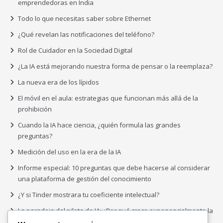
emprendedoras en India
Todo lo que necesitas saber sobre Ethernet
¿Qué revelan las notificaciones del teléfono?
Rol de Cuidador en la Sociedad Digital
¿La IA está mejorando nuestra forma de pensar o la reemplaza?
La nueva era de los lípidos
El móvil en el aula: estrategias que funcionan más allá de la
prohibición
Cuando la IA hace ciencia, ¿quién formula las grandes
preguntas?
Medición del uso en la era de la IA
Informe especial: 10 preguntas que debe hacerse al considerar
una plataforma de gestión del conocimiento
¿Y si Tinder mostrara tu coeficiente intelectual?
La paradoja del piloto de IA: ¿Por qué crece exponencialmente la
complejidad de la IA empresarial?