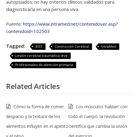
autopsiados; no hay criterios clínicos validados para
diagnosticarla en una persona viva.
Fuente:
https://www.intramed.net/contenidover.asp?
contenidoid=102503
Tagged:
BIST
Conmoción Cerebral
IntraMed
Lesión cerebral traumática leve
Profesionales de atención primaria
Related Articles
Cómo la forma de comer
Los músculos ‘hablan’ con
despacio y la textura de los
todo el cuerpo: la revolución
alimentos influyen en el apetito
científica que cambia la visión
y el peso
del ejercicio