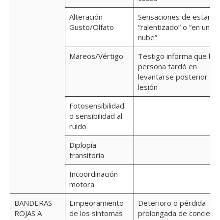
Alteración
Sensaciones de estar
Gusto/Olfato
“ralentizado” o “en una
nube”
Mareos/Vértigo
Testigo informa que la
persona tardó en
levantarse posterior a l
lesión
Fotosensibilidad
o sensibilidad al
ruido
Diplopía
transitoria
Incoordinación
motora
BANDERAS
Empeoramiento
Deterioro o pérdida
ROJAS A
de los síntomas
prolongada de concienci