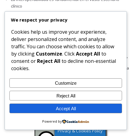
clínico
Cómo la forma de comer despacio y la textura de los alimentos
We respect your privacy
influyen en el apetito y el peso
Cookies help us improve your experience,
Mayo: Mes de la Concientización sobre la Salud Mental
deliver personalized content, and analyze
Pantallas, prisas y actividades: qué ocio necesita realmente un
traffic. You can choose which cookies to allow
niño menor de tres años
by clicking
Customize
. Click
Accept All
to
¿Ven las máquinas mejor que nosotros si una imagen es falsa?
consent or
Reject All
to decline non-essential
cookies.
Los músculos ‘hablan’ con todo el cuerpo: la revolución científica
que cambia la visión del ejercicio
Customize
Construyendo el camino que falta para las mujeres
emprendedoras en India
Reject All
Todo lo que necesitas saber sobre Ethernet
Accept All
¿Qué revelan las notificaciones del teléfono?
Powered by
Privacy & Cookies Policy