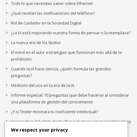
Todo lo que necesitas saber sobre Ethernet
¿Qué revelan las notificaciones del teléfono?
Rol de Cuidador en la Sociedad Digital
¿La IA está mejorando nuestra forma de pensar o la reemplaza?
La nueva era de los lípidos
El móvil en el aula: estrategias que funcionan más allá de la
prohibición
Cuando la IA hace ciencia, ¿quién formula las grandes
preguntas?
Medición del uso en la era de la IA
Informe especial: 10 preguntas que debe hacerse al considerar
una plataforma de gestión del conocimiento
¿Y si Tinder mostrara tu coeficiente intelectual?
La paradoja del piloto de IA: ¿Por qué crece exponencialmente la
complejidad de la IA empresarial?
We respect your privacy