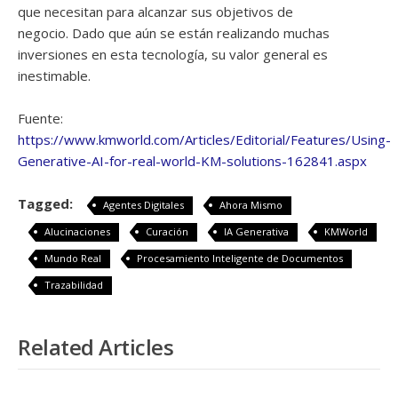
que necesitan para alcanzar sus objetivos de
negocio. Dado que aún se están realizando muchas
inversiones en esta tecnología, su valor general es
inestimable.
Fuente:
https://www.kmworld.com/Articles/Editorial/Features/Using-
Generative-AI-for-real-world-KM-solutions-162841.aspx
Tagged:
Agentes Digitales
Ahora Mismo
Alucinaciones
Curación
IA Generativa
KMWorld
Mundo Real
Procesamiento Inteligente de Documentos
Trazabilidad
Related Articles