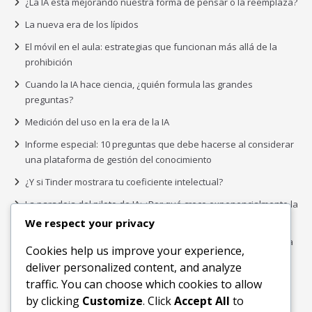
¿La IA está mejorando nuestra forma de pensar o la reemplaza?
La nueva era de los lípidos
El móvil en el aula: estrategias que funcionan más allá de la
prohibición
Cuando la IA hace ciencia, ¿quién formula las grandes
preguntas?
Medición del uso en la era de la IA
Informe especial: 10 preguntas que debe hacerse al considerar
una plataforma de gestión del conocimiento
¿Y si Tinder mostrara tu coeficiente intelectual?
La paradoja del piloto de IA: ¿Por qué crece exponencialmente la
complejidad de la IA empresarial?
We respect your privacy
Los organigramas de marketing se crearon para los canales. La
Cookies help us improve your experience,
IA acaba de dejarlos obsoletos.
deliver personalized content, and analyze
traffic. You can choose which cookies to allow
by clicking
Customize
. Click
Accept All
to
Buscar