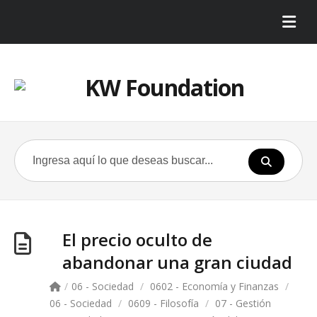
El precio oculto de
abandonar una gran ciudad
/
06 - Sociedad
/
0602 - Economía y Finanzas
/
06 - Sociedad
/
0609 - Filosofía
/
07 - Gestión