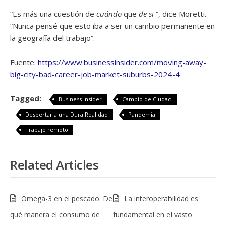
“Es más una cuestión de
cuándo
que
de si
“, dice Moretti.
“Nunca pensé que esto iba a ser un cambio permanente en
la geografía del trabajo”.
Fuente:
https://www.businessinsider.com/moving-away-
big-city-bad-career-job-market-suburbs-2024-4
Tagged:
Business Insider
Cambio de Ciudad
Despertar a una Dura Realidad
Pandemia
Trabajo remoto
Related Articles
Omega-3 en el pescado: De
La interoperabilidad es
qué manera el consumo de
fundamental en el vasto