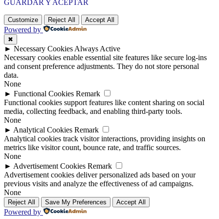
GUARDAR Y ACEPTAR
Customize
Reject All
Accept All
Powered by
✖
►
Necessary Cookies
Always Active
Necessary cookies enable essential site features like secure log-ins
and consent preference adjustments. They do not store personal
data.
None
►
Functional Cookies
Remark
Functional cookies support features like content sharing on social
media, collecting feedback, and enabling third-party tools.
None
►
Analytical Cookies
Remark
Analytical cookies track visitor interactions, providing insights on
metrics like visitor count, bounce rate, and traffic sources.
None
►
Advertisement Cookies
Remark
Advertisement cookies deliver personalized ads based on your
previous visits and analyze the effectiveness of ad campaigns.
None
Reject All
Save My Preferences
Accept All
Powered by