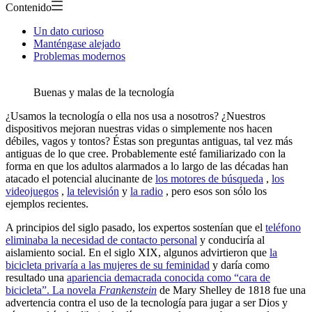
Contenido
Un dato curioso
Manténgase alejado
Problemas modernos
Buenas y malas de la tecnología
¿Usamos la tecnología o ella nos usa a nosotros? ¿Nuestros
dispositivos mejoran nuestras vidas o simplemente nos hacen
débiles, vagos y tontos? Éstas son preguntas antiguas, tal vez más
antiguas de lo que cree. Probablemente esté familiarizado con la
forma en que los adultos alarmados a lo largo de las décadas han
atacado el potencial alucinante de
los motores de búsqueda
,
los
videojuegos
,
la televisión
y
la radio
, pero esos son sólo los
ejemplos recientes.
A principios del siglo pasado, los expertos sostenían que el
teléfono
eliminaba la necesidad de contacto personal
y conduciría al
aislamiento social. En el siglo XIX, algunos advirtieron que
la
bicicleta privaría a las mujeres de su feminidad
y daría como
resultado una
apariencia demacrada conocida como “cara de
bicicleta”. La novela
Frankenstein
de Mary Shelley de 1818 fue una
advertencia contra el uso de la tecnología para jugar a ser Dios y