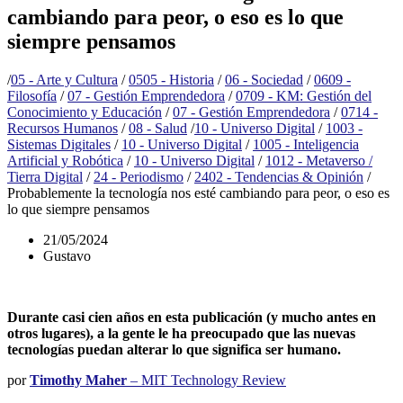
cambiando para peor, o eso es lo que
siempre pensamos
/
05 - Arte y Cultura
/
0505 - Historia
/
06 - Sociedad
/
0609 -
Filosofía
/
07 - Gestión Emprendedora
/
0709 - KM: Gestión del
Conocimiento y Educación
/
07 - Gestión Emprendedora
/
0714 -
Recursos Humanos
/
08 - Salud
/
10 - Universo Digital
/
1003 -
Sistemas Digitales
/
10 - Universo Digital
/
1005 - Inteligencia
Artificial y Robótica
/
10 - Universo Digital
/
1012 - Metaverso /
Tierra Digital
/
24 - Periodismo
/
2402 - Tendencias & Opinión
/
Probablemente la tecnología nos esté cambiando para peor, o eso es
lo que siempre pensamos
21/05/2024
Gustavo
Durante casi cien años en esta publicación (y mucho antes en
otros lugares), a la gente le ha preocupado que las nuevas
tecnologías puedan alterar lo que significa ser humano.
por
Timothy Maher
– MIT Technology Review