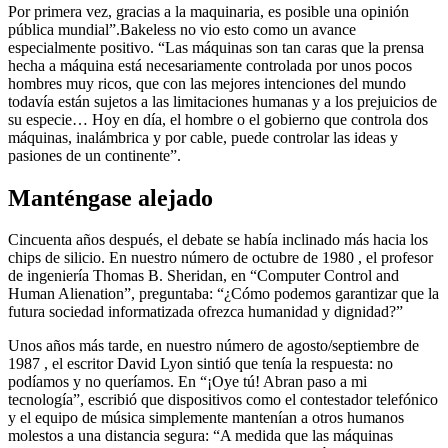
Por primera vez, gracias a la maquinaria, es posible una opinión
pública mundial”.Bakeless no vio esto como un avance
especialmente positivo. “Las máquinas son tan caras que la prensa
hecha a máquina está necesariamente controlada por unos pocos
hombres muy ricos, que con las mejores intenciones del mundo
todavía están sujetos a las limitaciones humanas y a los prejuicios de
su especie… Hoy en día, el hombre o el gobierno que controla dos
máquinas, inalámbrica y por cable, puede controlar las ideas y
pasiones de un continente”.
Manténgase alejado
Cincuenta años después, el debate se había inclinado más hacia los
chips de silicio. En nuestro número de octubre de 1980 , el profesor
de ingeniería Thomas B. Sheridan, en “Computer Control and
Human Alienation”, preguntaba: “¿Cómo podemos garantizar que la
futura sociedad informatizada ofrezca humanidad y dignidad?”
Unos años más tarde, en nuestro número de agosto/septiembre de
1987 , el escritor David Lyon sintió que tenía la respuesta: no
podíamos y no queríamos. En “¡Oye tú! Abran paso a mi
tecnología”, escribió que dispositivos como el contestador telefónico
y el equipo de música simplemente mantenían a otros humanos
molestos a una distancia segura: “A medida que las máquinas