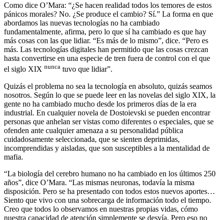
Como dice O’Mara: “¿Se hacen realidad todos los temores de estos
pánicos morales? No. ¿Se produce el cambio? Sí.” La forma en que
abordamos las nuevas tecnologías no ha cambiado
fundamentalmente, afirma, pero lo que sí ha cambiado es que hay
más cosas con las que lidiar. “Es más de lo mismo”, dice. “Pero es
más. Las tecnologías digitales han permitido que las cosas crezcan
hasta convertirse en una especie de tren fuera de control con el que
nunca
el siglo XIX
tuvo que lidiar”.
Quizás el problema no sea la tecnología en absoluto, quizás seamos
nosotros. Según lo que se puede leer en las novelas del siglo XIX, la
gente no ha cambiado mucho desde los primeros días de la era
industrial. En cualquier novela de Dostoievski se pueden encontrar
personas que anhelan ser vistas como diferentes o especiales, que se
ofenden ante cualquier amenaza a su personalidad pública
cuidadosamente seleccionada, que se sienten deprimidas,
incomprendidas y aisladas, que son susceptibles a la mentalidad de
mafia.
“La biología del cerebro humano no ha cambiado en los últimos 250
años”, dice O’Mara. “Las mismas neuronas, todavía la misma
disposición. Pero se ha presentado con todos estos nuevos aportes…
Siento que vivo con una sobrecarga de información todo el tiempo.
Creo que todos lo observamos en nuestras propias vidas, cómo
nuestra capacidad de atención simplemente se desvía. Pero eso no