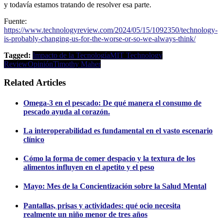
y todavía estamos tratando de resolver esa parte.
Fuente:
https://www.technologyreview.com/2024/05/15/1092350/technology-
is-probably-changing-us-for-the-worse-or-so-we-always-think/
Tagged:
Impacto de la Tecnología
MIT Technology
Review
Opinión
Timothy Maher
Related Articles
Omega-3 en el pescado: De qué manera el consumo de
pescado ayuda al corazón.
La interoperabilidad es fundamental en el vasto escenario
clínico
Cómo la forma de comer despacio y la textura de los
alimentos influyen en el apetito y el peso
Mayo: Mes de la Concientización sobre la Salud Mental
Pantallas, prisas y actividades: qué ocio necesita
realmente un niño menor de tres años