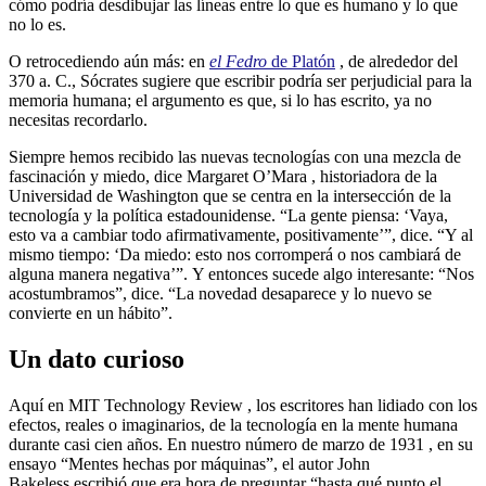
cómo podría desdibujar las líneas entre lo que es humano y lo que
no lo es.
O retrocediendo aún más: en
el Fedro
de Platón
, de alrededor del
370 a. C., Sócrates sugiere que escribir podría ser perjudicial para la
memoria humana; el argumento es que, si lo has escrito, ya no
necesitas recordarlo.
Siempre hemos recibido las nuevas tecnologías con una mezcla de
fascinación y miedo, dice Margaret O’Mara , historiadora de la
Universidad de Washington que se centra en la intersección de la
tecnología y la política estadounidense. “La gente piensa: ‘Vaya,
esto va a cambiar todo afirmativamente, positivamente’”, dice. “Y al
mismo tiempo: ‘Da miedo: esto nos corromperá o nos cambiará de
alguna manera negativa’”. Y entonces sucede algo interesante: “Nos
acostumbramos”, dice. “La novedad desaparece y lo nuevo se
convierte en un hábito”.
Un dato curioso
Aquí en MIT Technology Review , los escritores han lidiado con los
efectos, reales o imaginarios, de la tecnología en la mente humana
durante casi cien años. En nuestro número de marzo de 1931 , en su
ensayo “Mentes hechas por máquinas”, el autor John
Bakeless escribió que era hora de preguntar “hasta qué punto el