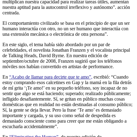
multiplican nuestra capacidad para realizar tareas útiles, aumentan
nuestra aptitud para la autocontrol irreflexivo y autónomo”. acción
centrada.
El comportamiento civilizado se basa en el principio de que un ser
humano interactúa con otro, no un ser humano que interactúa con
una extensión mecánica o electrónica de otra persona”.
En este siglo, el tema había sido abordado por un par de
celebridades, el novelista Jonathan Franzen y el vocalista principal
de Talking Heads, David Byrne. En nuestra edición de
septiembre/octubre de 2008, Franzen sugirió que los teléfonos
móviles nos habían convertido en artistas de performance.
En
“Acabo de llamar para decirte que te amo”,
escribió: “Cuando
estoy comprando esos calcetines en Gap y la mamá en la fila detrás
de mí grita ‘¡Te amo!’ en su pequeño teléfono, soy incapaz de no
sentir que algo se está haciendo; superado; realizado públicamente;
infligido desafiantemente. Sí, se gritan en público muchas cosas
domésticas que en realidad no están destinadas al consumo público;
Sí, la gente se deja llevar. Pero la frase ‘Te amo’ es demasiado
importante y cargada, y su uso como señal de despedida es
demasiado consciente como para creer que me están obligando a
escucharla accidentalmente”.
En
“Eliminating the Human”,
de nuestra edición de