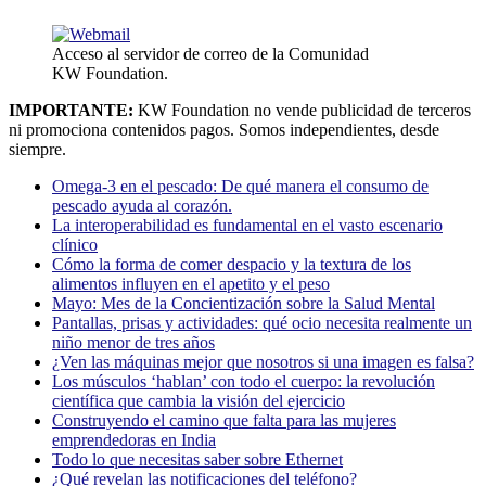
Acceso al servidor de correo de la Comunidad
KW Foundation.
IMPORTANTE:
KW Foundation no vende publicidad de terceros
ni promociona contenidos pagos. Somos independientes, desde
siempre.
Omega-3 en el pescado: De qué manera el consumo de
pescado ayuda al corazón.
La interoperabilidad es fundamental en el vasto escenario
clínico
Cómo la forma de comer despacio y la textura de los
alimentos influyen en el apetito y el peso
Mayo: Mes de la Concientización sobre la Salud Mental
Pantallas, prisas y actividades: qué ocio necesita realmente un
niño menor de tres años
¿Ven las máquinas mejor que nosotros si una imagen es falsa?
Los músculos ‘hablan’ con todo el cuerpo: la revolución
científica que cambia la visión del ejercicio
Construyendo el camino que falta para las mujeres
emprendedoras en India
Todo lo que necesitas saber sobre Ethernet
¿Qué revelan las notificaciones del teléfono?