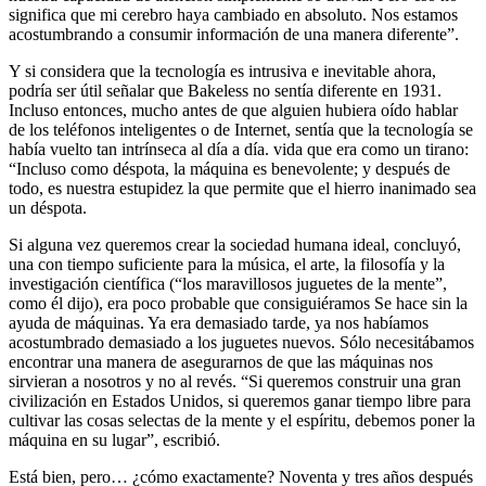
significa que mi cerebro haya cambiado en absoluto. Nos estamos
acostumbrando a consumir información de una manera diferente”.
Y si considera que la tecnología es intrusiva e inevitable ahora,
podría ser útil señalar que Bakeless no sentía diferente en 1931.
Incluso entonces, mucho antes de que alguien hubiera oído hablar
de los teléfonos inteligentes o de Internet, sentía que la tecnología se
había vuelto tan intrínseca al día a día. vida que era como un tirano:
“Incluso como déspota, la máquina es benevolente; y después de
todo, es nuestra estupidez la que permite que el hierro inanimado sea
un déspota.
Si alguna vez queremos crear la sociedad humana ideal, concluyó,
una con tiempo suficiente para la música, el arte, la filosofía y la
investigación científica (“los maravillosos juguetes de la mente”,
como él dijo), era poco probable que consiguiéramos Se hace sin la
ayuda de máquinas. Ya era demasiado tarde, ya nos habíamos
acostumbrado demasiado a los juguetes nuevos. Sólo necesitábamos
encontrar una manera de asegurarnos de que las máquinas nos
sirvieran a nosotros y no al revés. “Si queremos construir una gran
civilización en Estados Unidos, si queremos ganar tiempo libre para
cultivar las cosas selectas de la mente y el espíritu, debemos poner la
máquina en su lugar”, escribió.
Está bien, pero… ¿cómo exactamente? Noventa y tres años después