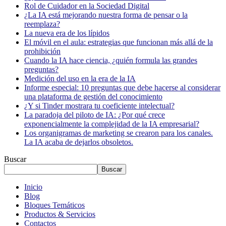
Rol de Cuidador en la Sociedad Digital
¿La IA está mejorando nuestra forma de pensar o la
reemplaza?
La nueva era de los lípidos
El móvil en el aula: estrategias que funcionan más allá de la
prohibición
Cuando la IA hace ciencia, ¿quién formula las grandes
preguntas?
Medición del uso en la era de la IA
Informe especial: 10 preguntas que debe hacerse al considerar
una plataforma de gestión del conocimiento
¿Y si Tinder mostrara tu coeficiente intelectual?
La paradoja del piloto de IA: ¿Por qué crece
exponencialmente la complejidad de la IA empresarial?
Los organigramas de marketing se crearon para los canales.
La IA acaba de dejarlos obsoletos.
Buscar
Buscar
Inicio
Blog
Bloques Temáticos
Productos & Servicios
Contactos