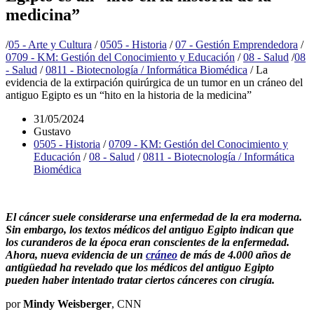
medicina”
/
05 - Arte y Cultura
/
0505 - Historia
/
07 - Gestión Emprendedora
/
0709 - KM: Gestión del Conocimiento y Educación
/
08 - Salud
/
08
- Salud
/
0811 - Biotecnología / Informática Biomédica
/
La
evidencia de la extirpación quirúrgica de un tumor en un cráneo del
antiguo Egipto es un “hito en la historia de la medicina”
31/05/2024
Gustavo
0505 - Historia
/
0709 - KM: Gestión del Conocimiento y
Educación
/
08 - Salud
/
0811 - Biotecnología / Informática
Biomédica
El cáncer suele considerarse una enfermedad de la era moderna.
Sin embargo, los textos médicos del antiguo Egipto indican que
los curanderos de la época eran conscientes de la enfermedad.
Ahora, nueva evidencia de un
cráneo
de más de 4.000 años de
antigüedad ha revelado que los médicos del antiguo Egipto
pueden haber intentado tratar ciertos cánceres con cirugía.
por
Mindy Weisberger
, CNN