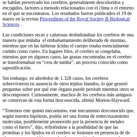
se habían preservado los cerebros, generalmente descoloridos y
encogidos, factores a menudo relacionados con el clima o el entorno
en el que se encontraron. Los resultados fueron publicados el 19 de
marzo en la revista
Proceedings of the Royal Society B Biological
Sciences
.
Las condiciones secas y calurosas deshidrataban los cerebros
de una
manera que imitaba
el embalsamamiento deliberado de momias,
mientras que en las turberas ácidas el cuerpo estaba esencialmente
curtido como cuero. En lugares fríos, el cerebro se congelaba,
mientras que en algunos casos, las grasas encontradas en el cerebro
se transformaban en “cera de tumba”, un proceso conocido como
saponificación.
Sin embargo, en alrededor de 1.328 casos, los cerebros
sobrevivieron en ausencia de otros tejidos blandos, lo que generó
preguntas sobre por qué este órgano puede persistir mientras otros se
descomponen. Curiosamente, muchos de los cerebros más antiguos
se conservan de esta forma desconocida, afirmó Morton-Hayward.
“Tenemos este quinto mecanismo, este mecanismo desconocido que,
según nuestra hipótesis, podría ser una forma de entrecruzamiento
molecular, posiblemente promovido por la presencia de metales
como el hierro”, dijo, refiriéndose a la posibilidad de que las
proteínas y los lípidos en el cerebro se fusionen en presencia de de