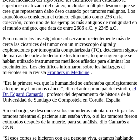
superficie cicatrizada del cráneo, incluidas múltiples lesiones que se
cree que representan daño óseo causado por tumores malignos. Los
arqueólogos consideran el cráneo, etiquetado como 236 en la
colección, como uno de los ejemplos más antiguos de malignidad en
el mundo antiguo, que data de entre 2686 a.C. y 2345 a.C.
Pero cuando los investigadores observaron recientemente más de
cerca las cicatrices del tumor con un microscopio digital y
exploraciones por tomografía computarizada (TC), detectaron signos
de marcas de corte alrededor de los tumores, lo que sugiere que se
habían utilizado instrumentos metálicos afilados para eliminar los
crecimientos. Los científicos informaron sobre los hallazgos el
miércoles en la revista
Frontiers in Medicine
.
“Era la primera vez que la humanidad se enfrentaba quirúrgicamente
a lo que hoy llamamos cáncer”, dijo el autor principal del estudio,
el
Dr. Edgard Camarós
, profesor del departamento de historia de la
Universidad de Santiago de Compostela en Coruña, España.
Sin embargo, se desconoce si los curanderos intentaron extirpar los
tumores mientras el paciente aún estaba vivo, o si los tumores fueron
extirpados después de la muerte, para su análisis, dijo Camarós a
CNN.
“Si esos cortes se hicieron con esa persona viva, estamos hablando