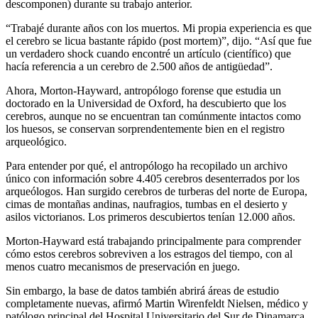
descomponen) durante su trabajo anterior.
“Trabajé durante años con los muertos. Mi propia experiencia es que
el cerebro se licua bastante rápido (post mortem)”, dijo. “Así que fue
un verdadero shock cuando encontré un artículo (científico) que
hacía referencia a un cerebro de 2.500 años de antigüedad”.
Ahora, Morton-Hayward, antropólogo forense que estudia un
doctorado en la Universidad de Oxford, ha descubierto que los
cerebros, aunque no se encuentran tan comúnmente intactos como
los huesos, se conservan sorprendentemente bien en el registro
arqueológico.
Para entender por qué, el antropólogo ha recopilado un archivo
único con información sobre 4.405 cerebros desenterrados por los
arqueólogos. Han surgido cerebros de turberas del norte de Europa,
cimas de montañas andinas, naufragios, tumbas en el desierto y
asilos victorianos. Los primeros descubiertos
tenían 12.000 años.
Morton-Hayward está trabajando principalmente para comprender
cómo estos cerebros sobreviven a los estragos del tiempo, con al
menos cuatro mecanismos de preservación en juego.
Sin embargo, la base de datos también abrirá áreas de estudio
completamente nuevas, afirmó Martin Wirenfeldt Nielsen, médico y
patólogo principal del Hospital Universitario del Sur de Dinamarca,