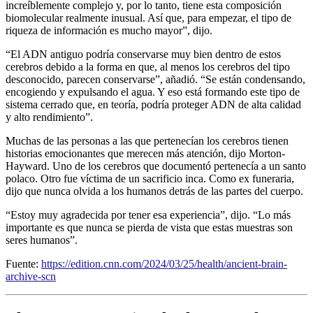
increíblemente complejo y, por lo tanto, tiene esta composición
biomolecular realmente inusual. Así que, para empezar, el tipo de
riqueza de información es mucho mayor”, dijo.
“El ADN antiguo podría conservarse muy bien dentro de estos
cerebros debido a la forma en que, al menos los cerebros del tipo
desconocido, parecen conservarse”, añadió. “Se están condensando,
encogiendo y expulsando el agua. Y eso está formando este tipo de
sistema cerrado que, en teoría, podría proteger ADN de alta calidad
y alto rendimiento”.
Muchas de las personas a las que pertenecían los cerebros tienen
historias emocionantes que merecen más atención, dijo Morton-
Hayward. Uno de los cerebros que documentó pertenecía a un santo
polaco. Otro fue víctima de un sacrificio inca. Como ex funeraria,
dijo que nunca olvida a los humanos detrás de las partes del cuerpo.
“Estoy muy agradecida por tener esa experiencia”, dijo. “Lo más
importante es que nunca se pierda de vista que estas muestras son
seres humanos”.
Fuente:
https://edition.cnn.com/2024/03/25/health/ancient-brain-
archive-scn