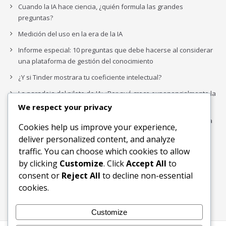
Cuando la IA hace ciencia, ¿quién formula las grandes
preguntas?
Medición del uso en la era de la IA
Informe especial: 10 preguntas que debe hacerse al considerar
una plataforma de gestión del conocimiento
¿Y si Tinder mostrara tu coeficiente intelectual?
La paradoja del piloto de IA: ¿Por qué crece exponencialmente la
complejidad de la IA empresarial?
We respect your privacy
Los organigramas de marketing se crearon para los canales. La
Cookies help us improve your experience,
IA acaba de dejarlos obsoletos.
deliver personalized content, and analyze
traffic. You can choose which cookies to allow
by clicking
Customize
. Click
Accept All
to
Buscar
consent or
Reject All
to decline non-essential
Buscar
cookies.
Customize